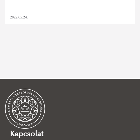
2022.05.24.
ludovika történeti kiállítás
,
kulturális örökség napjai
,
padányi józsef
,
csikány tamás
,
deli gergely
SZŰRÉS TÖRLÉSE
Kapcsolat