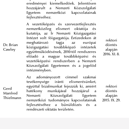
eredményei kiemelkedőek. Jelentősen
hozzájárult a Nemzeti Közszolgálati
Egyetem nemzetközi kapcsolatainak
fejlesztéséhez.
A vezetőképzés és szervezetfejlesztés
nemzetközileg elismert oktatója és
kutatója, az Ír Nemzeti Közigazgatási
Intézet volt főigazgatója. Évtizedeken át
rektori
meghatározó tagja az európai
Dr. Brian
döntés
közigazgatási továbbképző intézetek
Cawley
alapján
együttműködésének, 2010-től rendszeres
2016. XI. 8.
előadó a magyar továbbképzési és
vezetőképzési rendszerben a Nemzeti
Közszolgálati Egyetemen és a jogelőd
intézményben.
Az adományozott címmel szakmai
tevékenysége iránti elismerésünket,
egyúttal bizalmunkat fejezzük ki, amiért
rektori
Gerd
hatékony munkájával hozzájárul a
döntés
Manfred
Nemzeti Közszolgálati Egyetem
alapján
Thielmann
nemzetközi tudományos kapcsolatainak
2015. IX. 29.
fejlesztéséhez a bűnüldözés és a
rendészeti oktatás területén.