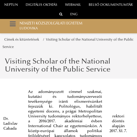
NEPTUN
DIGITÁLIS OKTATÁS
WEBMAIL
BELSŐ DOKUMENTUMTÁR
ENG
NEMZETI KÖZSZOLGÁLATI EGYETEM
LUDOVIKA
Címek és kitüntetések
Visiting Scholar of the National University of the Public
Service
Visiting Scholar of the National
University of the Public Service
Az adományozott címmel szakmai,
kutatási és tudományszervezői
tevékenysége iránti elismerésünket
fejezzük ki. Politológus, habilitált
egyetemi docens, a prágai Metropolitan
University tudományos rektorhelyettese,
rektori
Dr.
a 2016/2017. akadémiai évben
döntés
Ladislav
International Chair az egyetemünkön. A
alapján
Cabada
közép-európai államok politikai
2017. XI. 7.
fejlődésével kapcsolatos tudományos