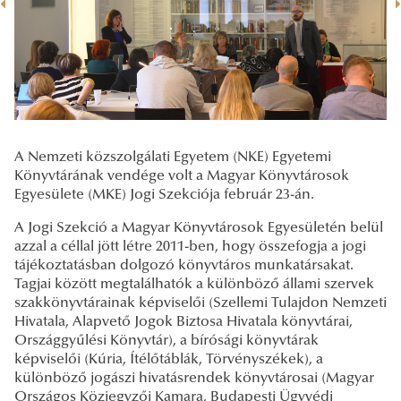
A Nemzeti közszolgálati Egyetem (NKE) Egyetemi
Könyvtárának vendége volt a Magyar Könyvtárosok
Egyesülete (MKE) Jogi Szekciója február 23-án.
A Jogi Szekció a Magyar Könyvtárosok Egyesületén belül
azzal a céllal jött létre 2011-ben, hogy összefogja a jogi
tájékoztatásban dolgozó könyvtáros munkatársakat.
Tagjai között megtalálhatók a különböző állami szervek
szakkönyvtárainak képviselői (Szellemi Tulajdon Nemzeti
Hivatala, Alapvető Jogok Biztosa Hivatala könyvtárai,
Országgyűlési Könyvtár), a bírósági könyvtárak
képviselői (Kúria, Ítélőtáblák, Törvényszékek), a
különböző jogászi hivatásrendek könyvtárosai (Magyar
Országos Közjegyzői Kamara, Budapesti Ügyvédi