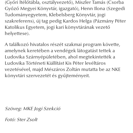
(Győri Ítélőtábla, osztályvezető), Miszler Tamás (Csorba
Győző Megyei Könyvtár, igazgató), Henn Ilona (Szegedi
Tudományegyetem, Klebelsberg Könyvtár, jogi
szakreferens), új tag pedig Kardos Helga (Pázmány Péter
Katolikus Egyetem, jogi kari könyvtárának vezető
helyettese).
A találkozó hivatalos részét szakmai program követte,
amelynek keretében a vendégek látogatást tettek a
Ludovika Szárnyépületében, ahol megtekintették a
Ludovika Történeti Kiállítást Kis Péter levéltáros
vezetésével, majd Mészáros Zoltán mutatta be az NKE
könyvtári szervezetét és gyűjteményeit.
Szöveg:
MKE Jogi Szekció
Fotó: Ster Zsolt