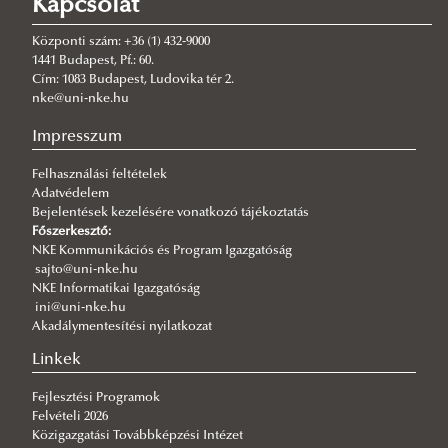
Kapcsolat
2026/08/03
A jó kormányzás érdeke, hogy mindenütt ugyanolyan szakmai
színvonalon működjék
Központi szám: +36 (1) 432-9000
1441 Budapest, Pf.: 60.
2026/08/03
Cím: 1083 Budapest, Ludovika tér 2.
Még nem késő jelentkezni a KTI szakirányú továbbképzéseire
nke@uni-nke.hu
2026/07/31
Impresszum
Fordulat jöhet: megszűnhet a hatóság előtti hazugság
Felhasználási feltételek
2026/07/30
Adatvédelem
Q-s/D-s pályázati felhívás
Bejelentések kezelésére vonatkozó tájékoztatás
2026/07/30
Főszerkesztő:
Új esély a továbbtanulásra: válaszd az NKE-t a pótfelvételin!
NKE Kommunikációs és Program Igazgatóság
sajto@uni-nke.hu
2026/07/29
NKE Informatikai Igazgatóság
A gyermek mindenek felett
ini@uni-nke.hu
Akadálymentesítési nyilatkozat
2026/07/27
Hamarosan indul a jelentkezés az egyetemi pótfelvételire
Linkek
Fejlesztési Programok
Felvételi 2026
Közigazgatási Továbbképzési Intézet