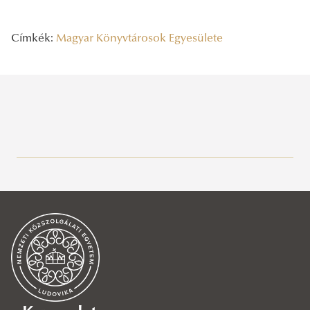
Címkék:
Magyar Könyvtárosok Egyesülete
Legutóbbi bejegyzések
2026/08/06
A vízgazdálkodás jövőjét írják
2026/08/06
Rendszeresség, mértékletesség, elfogadás – Gólyatábor 2026
2026/08/03
Az NKE energiatakarékossággal kapcsolatos átmeneti intézkedései