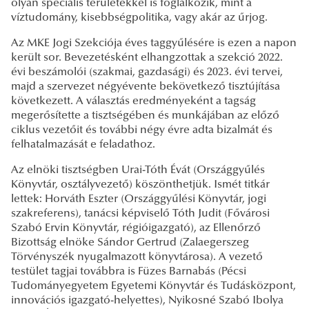
olyan speciális területekkel is foglalkozik, mint a
víztudomány, kisebbségpolitika, vagy akár az űrjog.
Az MKE Jogi Szekciója éves taggyűlésére is ezen a napon
került sor. Bevezetésként elhangzottak a szekció 2022.
évi beszámolói (szakmai, gazdasági) és 2023. évi tervei,
majd a szervezet négyévente bekövetkező tisztújítása
következett. A választás eredményeként a tagság
megerősítette a tisztségében és munkájában az előző
ciklus vezetőit és további négy évre adta bizalmát és
felhatalmazását e feladathoz.
Az elnöki tisztségben Urai-Tóth Évát (Országgyűlés
Könyvtár, osztályvezető) köszönthetjük. Ismét titkár
lettek: Horváth Eszter (Országgyűlési Könyvtár, jogi
szakreferens), tanácsi képviselő Tóth Judit (Fővárosi
Szabó Ervin Könyvtár, régióigazgató), az Ellenőrző
Bizottság elnöke Sándor Gertrud (Zalaegerszeg
Törvényszék nyugalmazott könyvtárosa). A vezető
testület tagjai továbbra is Füzes Barnabás (Pécsi
Tudományegyetem Egyetemi Könyvtár és Tudásközpont,
innovációs igazgató-helyettes), Nyikosné Szabó Ibolya