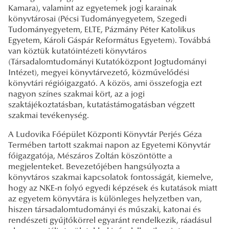
Kamara), valamint az egyetemek jogi karainak
könyvtárosai (Pécsi Tudományegyetem, Szegedi
Tudományegyetem, ELTE, Pázmány Péter Katolikus
Egyetem, Károli Gáspár Református Egyetem). Továbbá
van köztük kutatóintézeti könyvtáros
(Társadalomtudományi Kutatóközpont Jogtudományi
Intézet), megyei könyvtárvezető, közművelődési
könyvtári régióigazgató. A közös, ami összefogja ezt
nagyon színes szakmai kört, az a jogi
szaktájékoztatásban, kutatástámogatásban végzett
szakmai tevékenység.
A Ludovika Főépület Központi Könyvtár Perjés Géza
Termében tartott szakmai napon az Egyetemi Könyvtár
főigazgatója, Mészáros Zoltán köszöntötte a
megjelenteket. Bevezetőjében hangsúlyozta a
könyvtáros szakmai kapcsolatok fontosságát, kiemelve,
hogy az NKE-n folyó egyedi képzések és kutatások miatt
az egyetem könyvtára is különleges helyzetben van,
hiszen társadalomtudományi és műszaki, katonai és
rendészeti gyűjtőkörrel egyaránt rendelkezik, ráadásul