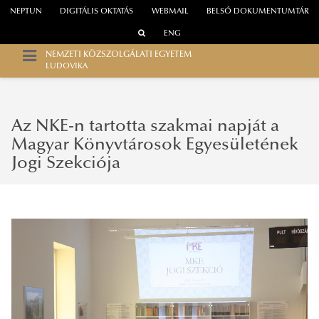
NEPTUN
DIGITÁLIS OKTATÁS
WEBMAIL
BELSŐ DOKUMENTUMTÁR
ENG
NEMZETI KÖZSZOLGÁLATI EGYETEM
LUDOVIKA
Az NKE-n tartotta szakmai napját a
Magyar Könyvtárosok Egyesületének
Jogi Szekciója