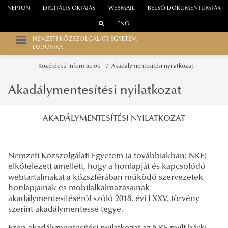
NEPTUN
DIGITÁLIS OKTATÁS
WEBMAIL
BELSŐ DOKUMENTUMTÁR
ENG
NEMZETI KÖZSZOLGÁLATI EGYETEM
LUDOVIKA
Közérdekű információk
Akadálymentesítési nyilatkozat
Akadálymentesítési nyilatkozat
AKADÁLYMENTESÍTÉSI NYILATKOZAT
Nemzeti Közszolgálati Egyetem (a továbbiakban: NKE)
elkötelezett amellett, hogy a honlapját és kapcsolódó
webtartalmakat a közszférában működő szervezetek
honlapjainak és mobilalkalmazásainak
akadálymentesítéséről szóló 2018. évi LXXV. törvény
szerint akadálymentessé tegye.