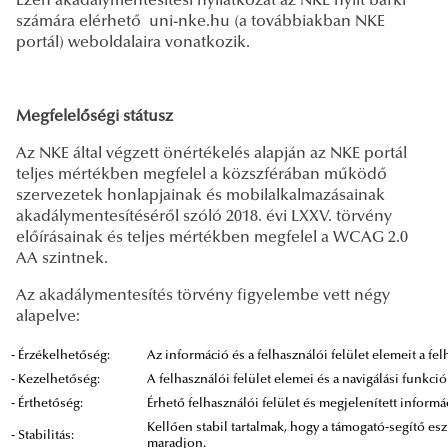
Ezen akadálymentesítési nyilatkozat az NKE nyílt bárki
számára elérhető uni-nke.hu (a továbbiakban NKE
portál) weboldalaira vonatkozik.
Megfelelőségi státusz
Az NKE által végzett önértékelés alapján az NKE portál
teljes mértékben megfelel a közszférában működő
szervezetek honlapjainak és mobilalkalmazásainak
akadálymentesítéséről szóló 2018. évi LXXV. törvény
előírásainak és teljes mértékben megfelel a WCAG 2.0
AA szintnek.
Az akadálymentesítés törvény figyelembe vett négy
alapelve:
- Érzékelhetőség:
Az információ és a felhasználói felület elemeit a f
- Kezelhetőség:
A felhasználói felület elemei és a navigálási funkci
- Érthetőség:
Érhető felhasználói felület és megjelenített informá
Kellően stabil tartalmak, hogy a támogató-segítő 
- Stabilitás:
maradjon.