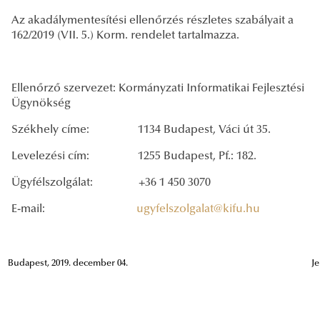
Az akadálymentesítési ellenőrzés részletes szabályait a
162/2019 (VII. 5.) Korm. rendelet tartalmazza.
Ellenőrző szervezet: Kormányzati Informatikai Fejlesztési
Ügynökség
Székhely címe: 1134 Budapest, Váci út 35.
Levelezési cím: 1255 Budapest, Pf.: 182.
Ügyfélszolgálat: +36 1 450 3070
E-mail:
ugyfelszolgalat@kifu.hu
Budapest, 2019. december 04.
Je