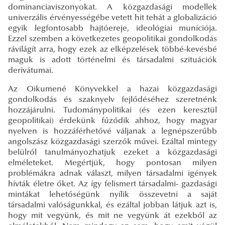
dominanciaviszonyokat. A közgazdasági modellek
univerzális érvényességébe vetett hit tehát a globalizáció
egyik legfontosabb hajtóereje, ideológiai muníciója.
Ezzel szemben a következetes geopolitikai gondolkodás
rávilágít arra, hogy ezek az elképzelések többé-kevésbé
maguk is adott történelmi és társadalmi szituációk
derivátumai.
Az Oikumené Könyvekkel a hazai közgazdasági
gondolkodás és szaknyelv fejlődéséhez szeretnénk
hozzájárulni. Tudománypolitikai (és ezen keresztül
geopolitikai) érdekünk fűződik ahhoz, hogy magyar
nyelven is hozzáférhetővé váljanak a legnépszerűbb
angolszász közgazdasági szerzők művei. Ezáltal mintegy
belülről tanulmányozhatjuk ezeket a közgazdasági
elméleteket. Megértjük, hogy pontosan milyen
problémákra adnak választ, milyen társadalmi igények
hívták életre őket. Az így felismert társadalmi- gazdasági
mintákat lehetőségünk nyílik összevetni a saját
társadalmi valóságunkkal, és ezáltal jobban látjuk azt is,
hogy mit vegyünk, és mit ne vegyünk át ezekből az