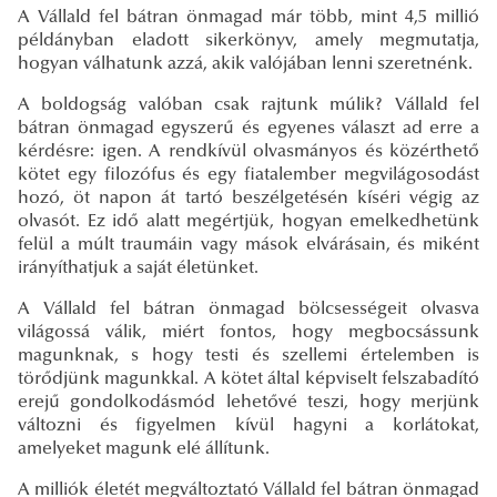
A Vállald fel bátran önmagad már több, mint 4,5 millió
példányban eladott sikerkönyv, amely megmutatja,
hogyan válhatunk azzá, akik valójában lenni szeretnénk.
A boldogság valóban csak rajtunk múlik? Vállald fel
bátran önmagad egyszerű és egyenes választ ad erre a
kérdésre: igen. A rendkívül olvasmányos és közérthető
kötet egy filozófus és egy fiatalember megvilágosodást
hozó, öt napon át tartó beszélgetésén kíséri végig az
olvasót. Ez idő alatt megértjük, hogyan emelkedhetünk
felül a múlt traumáin vagy mások elvárásain, és miként
irányíthatjuk a saját életünket.
A Vállald fel bátran önmagad bölcsességeit olvasva
világossá válik, miért fontos, hogy megbocsássunk
magunknak, s hogy testi és szellemi értelemben is
törődjünk magunkkal. A kötet által képviselt felszabadító
erejű gondolkodásmód lehetővé teszi, hogy merjünk
változni és figyelmen kívül hagyni a korlátokat,
amelyeket magunk elé állítunk.
A milliók életét megváltoztató Vállald fel bátran önmagad