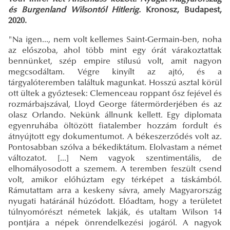
és Burgenland Wilsontól Hitlerig.
Kronosz, Budapest,
2020.
"Na igen..., nem volt kellemes Saint-Germain-ben, noha
az előszoba, ahol több mint egy órát várakoztattak
bennünket, szép empire stílusú volt, amit nagyon
megcsodáltam. Végre kinyílt az ajtó, és a
tárgyalóteremben találtuk magunkat. Hosszú asztal körül
ott ültek a győztesek: Clemenceau roppant ősz fejével és
rozmárbajszával, Lloyd George fátermörderjében és az
olasz Orlando. Nekünk állnunk kellett. Egy diplomata
egyenruhába öltözött fiatalember hozzám fordult és
átnyújtott egy dokumentumot. A békeszerződés volt az.
Pontosabban szólva a békediktátum. Elolvastam a német
változatot. [...] Nem vagyok szentimentális, de
elhomályosodott a szemem. A teremben feszült csend
volt, amikor előhúztam egy térképet a táskámból.
Rámutattam arra a keskeny sávra, amely Magyarország
nyugati határánál húzódott. Előadtam, hogy a területet
túlnyomórészt németek lakják, és utaltam Wilson 14
pontjára a népek önrendelkezési jogáról. A nagyok