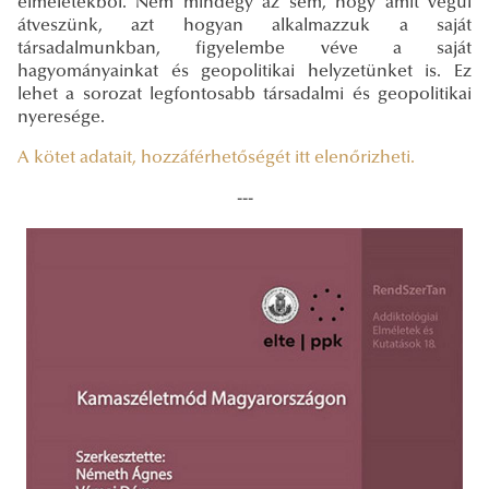
elméletekből. Nem mindegy az sem, hogy amit végül
átveszünk, azt hogyan alkalmazzuk a saját
társadalmunkban, figyelembe véve a saját
hagyományainkat és geopolitikai helyzetünket is. Ez
lehet a sorozat legfontosabb társadalmi és geopolitikai
nyeresége.
A kötet adatait, hozzáférhetőségét itt elenőrizheti.
---