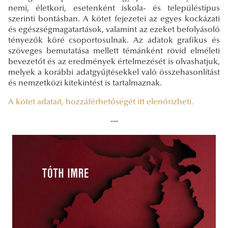
nemi, életkori, esetenként iskola- és településtípus
szerinti bontásban. A kötet fejezetei az egyes kockázati
és egészségmagatartások, valamint az ezeket befolyásoló
tényezők köré csoportosulnak. Az adatok grafikus és
szöveges bemutatása mellett témánként rövid elméleti
bevezetőt és az eredmények értelmezését is olvashatjuk,
melyek a korábbi adatgyűjtésekkel való összehasonlítást
és nemzetközi kitekintést is tartalmaznak.
A kötet adatait, hozzáférhetőségét itt elenőrizheti.
---