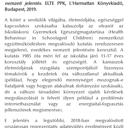
nemzeti jelentés.
ELTE PPK, L'Harmattan Könyvkiadó,
Budapest, 2019.
A kötet a serdülők világába, életmódjába, egészséggel
kapcsolatos szokásaiba kalauzolja az olvasót az
Iskoláskorú Gyermekek Egészségmagatartása (Health
Behaviour in Schoolaged Children) nemzetközi
együttműködésben megvalósuló kutatás rendszeresen
megjelenő, esedékes nemzeti jelentésén keresztül. A
kutatás 1985 óta méri fel az iskolába járó 11-17 éves
korosztály jóllétét és egészségét. A kamaszok
életmódjának vizsgálata szempontjából bizonyos
témakörök a kezdetek óta változatlanul aktuálisak
(például, hogy elegendő mennyiséget mozognak-e
fiataljaink vagy hogyan alakulnak dohányzási szokásaik),
de a változó társadalmi környezet újabb kérdések
megválaszolását is felveti (ilyen például a problémás
internethasználat vagy az energiaital-fogyasztás
jellemzőinek megismerése).
E jelentés a legutóbbi, 2018-ban megvalósított
országosan reprezentatív adatgyűjtés eredményeit közli