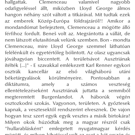
hallgattak. Clemenceau valamivel nagyobb
odafigyeléssel állt, miközben Lloyd George álmos
hangon néhány szót váltott a titkárával. Mit tudtak ezek
az emberek Közép-Európa földrajzáról?! Amikor a
mondandómat befejeztem, Clemenceau a mögötte álló
férfihoz fordult. Beneš volt az. Megrántotta a vállát, de
nem látszott elutasítónak velünk szemben. Bon - mondta
Clemenceau, mire Lloyd George szemmel láthatóan
felélénkült és egyetértőleg bólintott. Az olasz ugyancsak
jóváhagyóan biccentett. A területsávot Ausztriának
ítélték [...]" - E szavakkal emlékezett Karl Renner egykori
osztrák kancellár az első világháború utáni
béketárgyalások körülményeire. Pontosabban a
diktátumra, amely a számos veszteség
ellentételezéseként Ausztriának juttatta a semmiből
megteremtett Burgenlandot. A háborúk végén
osztozkodni szokás. Vagyonon, területen. A győztesek
kapnak, a vesztesektől rendszerint elvesznek. De vajon
hogyan tesz szert egyik egyik vesztes a másik birtokára?
Milyen okok húzódtak meg a magyar részről csak
"hullarablásként" emlegetett nyugatmagyar kérdés