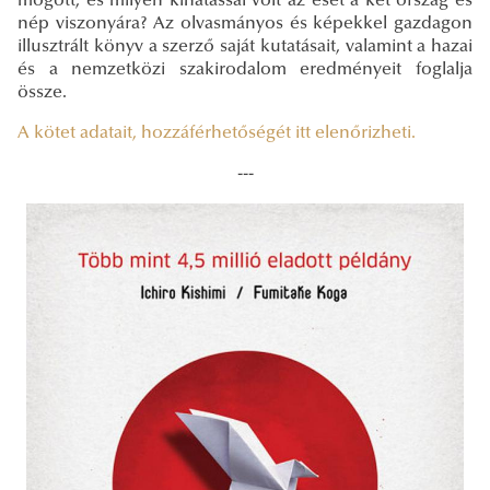
mögött, és milyen kihatással volt az eset a két ország és
nép viszonyára? Az olvasmányos és képekkel gazdagon
illusztrált könyv a szerző saját kutatásait, valamint a hazai
és a nemzetközi szakirodalom eredményeit foglalja
össze.
A kötet adatait, hozzáférhetőségét itt elenőrizheti.
---