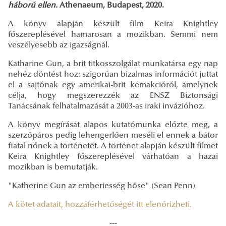
háború ellen.
Athenaeum, Budapest, 2020.
A könyv alapján készült film Keira Knightley
főszereplésével hamarosan a mozikban. Semmi nem
veszélyesebb az igazságnál.
Katharine Gun, a brit titkosszolgálat munkatársa egy nap
nehéz döntést hoz: szigorúan bizalmas információt juttat
el a sajtónak egy amerikai-brit kémakcióról, amelynek
célja, hogy megszerezzék az ENSZ Biztonsági
Tanácsának felhatalmazását a 2003-as iraki invázióhoz.
A könyv megírását alapos kutatómunka előzte meg, a
szerzőpáros pedig lehengerlően meséli el ennek a bátor
fiatal nőnek a történetét. A történet alapján készült filmet
Keira Knightley főszereplésével várhatóan a hazai
mozikban is bemutatják.
"Katherine Gun az emberiesség hőse" (Sean Penn)
A kötet adatait, hozzáférhetőségét itt elenőrizheti.
---