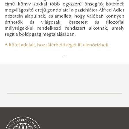
című könyv sokkal több egyszerű önsegítő kötetnél:
megvilágosító erejű gondolatai a pszichiáter Alfred Adler
nézetein alapulnak, és amellett, hogy valóban könnyen
érthetők és világosak, összetett és filozófiai
mélységekkel rendelkező rendszert alkotnak, amely
segít a boldogság megtalálásában.
A kötet adatait, hozzáférhetőségét itt elenőrizheti.
---
Közszolgálati Tudásportál
Aktuális
Hírek, események
2026