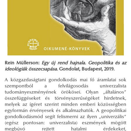
Rein Müllerson:
Egy új rend hajnala. Geopolitika és az
ideológiák összecsapása.
Gondolat, Budapest, 2019.
A közgazdaságtani gondolkodás mai fő áramlatai sok
szempontból a felvilágosodás univerzalista
tudományeszményének örökösei. Olyan „általános”
összefüggéseket és törvényszerűségéket hirdetnek,
melyek az ígéret szerint minden emberi közösségben
egyformán érvényesek és alkalmazhatók. A geopolitikai
gondolkodásmód segít felismerni az ilyen „univerzális”
(egész pontosan: univerzalista) eszmények mögött
megbúvó rejtett hatalmi érdekeket,