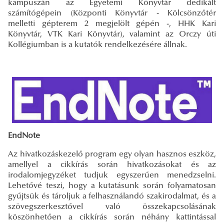
kampuszán az Egyetemi Könyvtár dedikált
számítógépein (Központi Könyvtár - Kölcsönzőtér
melletti gépterem 2 megjelölt gépén -, HHK Kari
Könyvtár, VTK Kari Könyvtár), valamint az Orczy úti
Kollégiumban is a kutatók rendelkezésére állnak.
EndNote
Az hivatkozáskezelő program egy olyan hasznos eszköz,
amellyel a cikkírás során hivatkozásokat és az
irodalomjegyzéket tudjuk egyszerűen menedzselni.
Lehetővé teszi, hogy a kutatásunk során folyamatosan
gyűjtsük és tároljuk a felhasználandó szakirodalmat, és a
szövegszerkesztővel való összekapcsolásának
köszönhetően a cikkírás során néhány kattintással