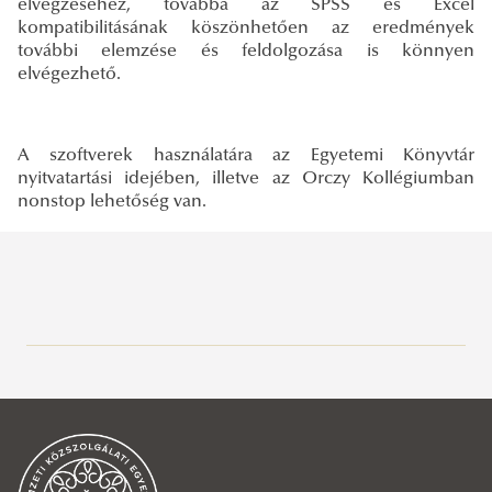
elvégzéséhez, továbbá az SPSS és Excel
kompatibilitásának köszönhetően az eredmények
további elemzése és feldolgozása is könnyen
elvégezhető.
A szoftverek használatára az Egyetemi Könyvtár
nyitvatartási idejében, illetve az Orczy Kollégiumban
nonstop lehetőség van.
Közszolgálati Tudásportál
Aktuális
Hírek, események
2026