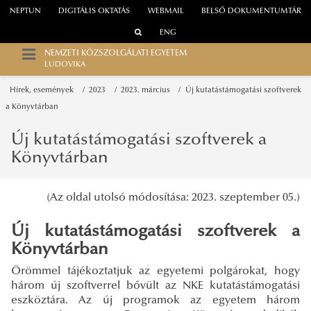
NEPTUN
DIGITÁLIS OKTATÁS
WEBMAIL
BELSŐ DOKUMENTUMTÁR
ENG
NEMZETI KÖZSZOLGÁLATI EGYETEM
LUDOVIKA
Hírek, események
2023
2023. március
Új kutatástámogatási szoftverek
a Könyvtárban
Új kutatástámogatási szoftverek a
Könyvtárban
(Az oldal utolsó módosítása: 2023. szeptember 05.)
Új kutatástámogatási szoftverek a
Könyvtárban
Örömmel tájékoztatjuk az egyetemi polgárokat, hogy
három új szoftverrel bővült az NKE kutatástámogatási
eszköztára. Az új programok az egyetem három