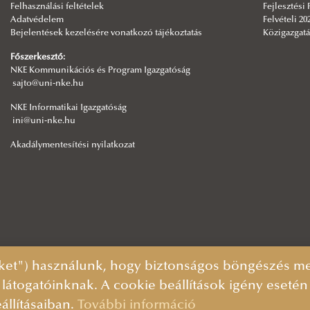
Felhasználási feltételek
Fejlesztési
Adatvédelem
Felvételi 20
Bejelentések kezelésére vonatkozó tájékoztatás
Közigazgatá
Főszerkesztő:
NKE Kommunikációs és Program Igazgatóság
sajto@uni-nke.hu
NKE Informatikai Igazgatóság
ini@uni-nke.hu
Akadálymentesítési nyilatkozat
ket") használunk, hogy biztonságos böngészés mel
 látogatóinknak. A cookie beállítások igény eseté
állításaiban.
További információ