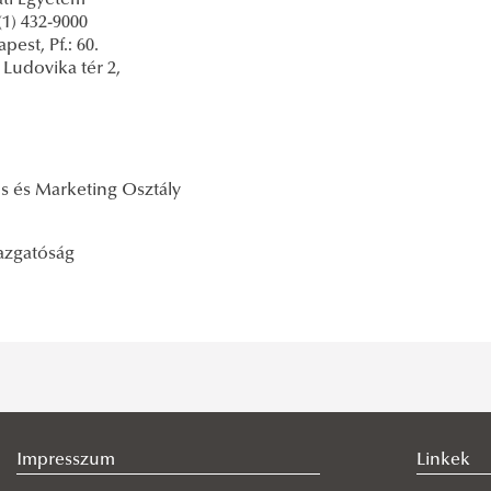
ati Egyetem
1) 432-9000
pest, Pf.: 60.
Ludovika tér 2,
 és Marketing Osztály
gazgatóság
Impresszum
Linkek