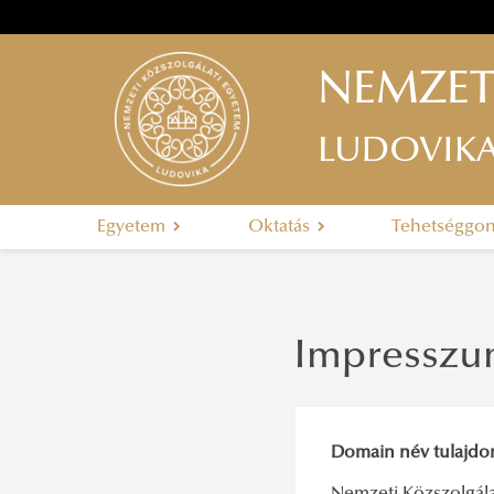
NEMZET
LUDOVIK
Egyetem
Oktatás
Tehetséggo
Impressz
Domain név tulajdo