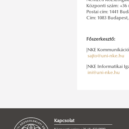
Nemzeti Közszolgál
Központi szám: +36 (
Postai cím: 1441 Buda
Cím: 1083 Budapest, 
Főszerkesztő:
|NKE Kommunikációs
sajto@uni-nke.hu
|NKE Informatikai I
ini@uni-nke.hu
Kapcsolat