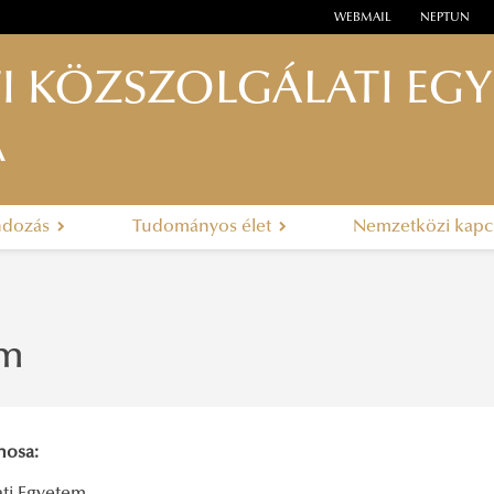
WEBMAIL
NEPTUN
I KÖZSZOLGÁLATI EG
A
ndozás
Tudományos élet
Nemzetközi kapc
um
nosa: