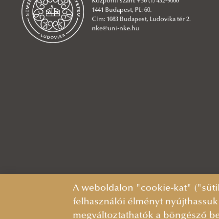
Központi szám: +36 (1) 432-9000
1441 Budapest, Pf.: 60.
Cím: 1083 Budapest, Ludovika tér 2.
nke@uni-nke.hu
A weboldalon "cookie-kat" ("süti
felhasználói élményt nyújthassuk
megváltoztathatók a böngésző be