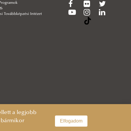
 Programok
26
si Továbbképzési Intézet
lett a legjobb
n bármikor
Elfogadom