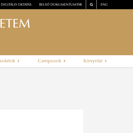
DIGITÁLIS OKTATÁS
BELSŐ DOKUMENTUMTÁR
ENG
YETEM
solatok
Campusok
Könyvtár