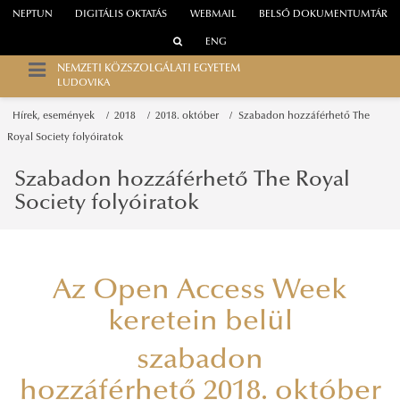
NEPTUN
DIGITÁLIS OKTATÁS
WEBMAIL
BELSŐ DOKUMENTUMTÁR
ENG
NEMZETI KÖZSZOLGÁLATI EGYETEM
LUDOVIKA
Hírek, események
2018
2018. október
Szabadon hozzáférhető The
Royal Society folyóiratok
Szabadon hozzáférhető The Royal
Society folyóiratok
Az Open Access Week
keretein belül
szabadon
hozzáférhető 2018. október