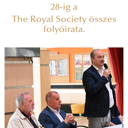
28-ig a
The Royal Society összes
folyóirata.