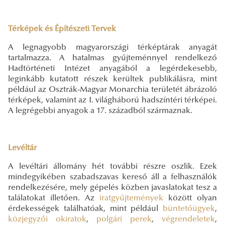
T
érképek és Építészeti Tervek
A legnagyobb magyarországi térképtárak anyagát
tartalmazza. A hatalmas gyűjteménnyel rendelkező
Hadtörténeti Intézet anyagából a legérdekesebb,
leginkább kutatott részek kerültek publikálásra, mint
például az Osztrák-Magyar Monarchia területét ábrázoló
térképek, valamint az I. világháború hadszíntéri térképei.
A legrégebbi anyagok a 17. századból származnak.
Levéltár
A levéltári állomány hét további részre oszlik. Ezek
mindegyikében szabadszavas kereső áll a felhasználók
rendelkezésére, mely gépelés közben javaslatokat tesz a
találatokat illetően. Az
iratgyűjtemények
között olyan
érdekességek találhatóak, mint például
büntetőügyek
,
közjegyzői okiratok
,
polgári perek
,
végrendeletek
,