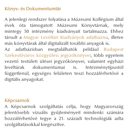
Könyv- és Dokumentumtár
A jelenlegi rendszer folyatása a Múzeumi Kollégium által
évek óta támogatott Múzeumi Könyvtárnak, mely
mintegy 50 intézmény kiadványait tartalmazza. Ehhez
társult a
Magyar Levéltári Kiadványok adatbázisa
, illetve
más könyvtárak által digitalizált további anyagok is.
Az adatbázisban megtalálhatók például
Budapest
Székesfőváros közgyűlési jegyzőkönyvei
, több egyetem
vezető testületi ülései jegyzőkönyvei, valamint egyházi
levéltárak dokumentumai is. Intézménytípustól
függetlenül, egységes felületen teszi hozzáférhetővé a
digitális anyagokat.
Képcsarnok
A Képcsarnok szolgáltatás célja, hogy Magyarország
jelentősebb vizuális gyűjteményeit mindenki számára
hozzáférhetővé tegye a 21. századi technológiák adta
szolgáltatásokkal kiegészítve.