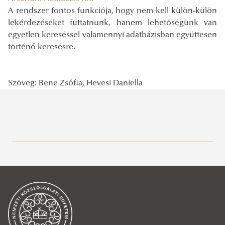
A rendszer fontos funkciója, hogy nem kell külön-külön
lekérdezéseket futtatnunk, hanem lehetőségünk van
egyetlen kereséssel valamennyi adatbázisban együttesen
történő keresésre.
Szöveg: Bene Zsófia, Hevesi Daniella
Közszolgálati Tudásportál
Aktuális
Hírek, események
2026
2025
2026. június