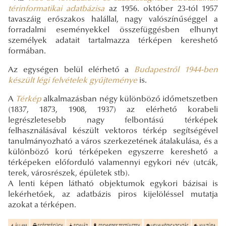
térinformatikai adatbázisa
az 1956. október 23-tól 1957
tavaszáig erőszakos halállal, nagy valószínűséggel a
forradalmi eseményekkel összefüggésben elhunyt
személyek adatait tartalmazza térképen kereshető
formában.
Az egységen belül elérhető a
Budapestről 1944-ben
készült légi felvételek gyűjteménye
is.
A
Térkép
alkalmazásban négy különböző időmetszetben
(1837, 1873, 1908, 1937) az elérhető korabeli
legrészletesebb nagy felbontású térképek
felhasználásával készült vektoros térkép segítségével
tanulmányozható a város szerkezetének átalakulása, és a
különböző korú térképeken egyszerre kereshető a
térképeken előforduló valamennyi egykori név (utcák,
terek, városrészek, épületek stb).
A lenti képen látható objektumok egykori bázisai is
lekérhetőek, az adatbázis piros kijelöléssel mutatja
azokat a térképen.