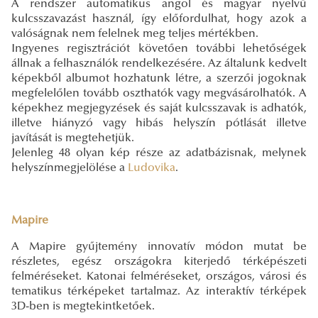
A rendszer automatikus angol és magyar nyelvű
kulcsszavazást használ, így előfordulhat, hogy azok a
valóságnak nem felelnek meg teljes mértékben.
Ingyenes regisztrációt követően további lehetőségek
állnak a felhasználók rendelkezésére. Az általunk kedvelt
képekből albumot hozhatunk létre, a szerzői jogoknak
megfelelőlen tovább oszthatók vagy megvásárolhatók. A
képekhez megjegyzések és saját kulcsszavak is adhatók,
illetve hiányzó vagy hibás helyszín pótlását illetve
javítását is megtehetjük.
Jelenleg 48 olyan kép része az adatbázisnak, melynek
helyszínmegjelölése a
Ludovika
.
Mapire
A Mapire gyűjtemény innovatív módon mutat be
részletes, egész országokra kiterjedő térképészeti
felméréseket. Katonai felméréseket, országos, városi és
tematikus térképeket tartalmaz. Az interaktív térképek
3D-ben is megtekintketőek.