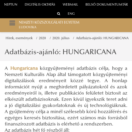
NEPTUN
DIGITÁLIS OKTATÁS
WEBMAIL
BELSŐ DOKUMENTUMTÁR
ENG
NEMZETI KÖZSZOLGÁLATI EGYETEM
LUDOVIKA
Hírek, események
2020
2020. július
Adatbázis-ajánló: HUNGARICANA
Adatbázis-ajánló: HUNGARICANA
A
Hungaricana
közgyűjteményi adatbázis célja, hogy a
Nemzeti Kulturális Alap által támogatott közgyűjteményi
digitalizálások eredményeit közzé tegye. A honlap
információt nyújt a meghirdetett pályázatokról és azok
eredményeiről is, illetve publikációs felületet biztosít az
elkészült adatbázisoknak. Ezen kívül igyekszik teret adni
a jó digitalizálási gyakorlatoknak és új technológiáknak.
A gyűjtemény célja a minél szélesebb körű hozzáférés és
egyéges keresés biztosítása, ezért számos más forrásból
finanszírozott adatbázis is elérhető a rendszerben.
Az adatbázis hét fő részből áll: