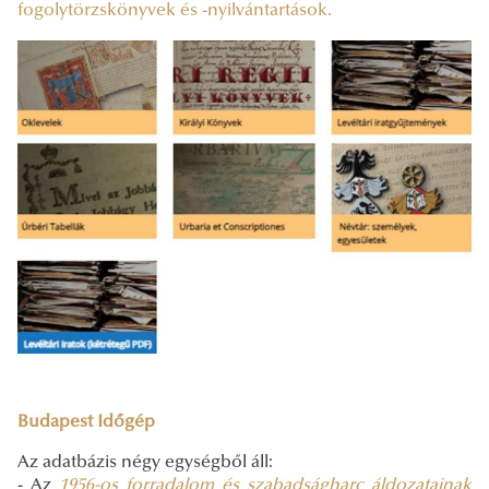
fogolytörzskönyvek és -nyilvántartások.
Budapest Időgép
Az adatbázis négy egységből áll:
- Az
1956-os forradalom és szabadságharc áldozatainak