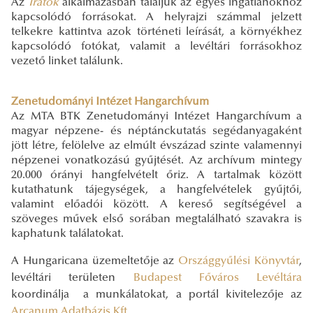
Az
Iratok
alkalmazásban találjuk az egyes ingatlanokhoz
kapcsolódó forrásokat. A helyrajzi számmal jelzett
telkekre kattintva azok történeti leírását, a környékhez
kapcsolódó fotókat, valamit a levéltári forrásokhoz
vezető linket találunk.
Zenetudományi Intézet Hangarchívum
Az MTA BTK Zenetudományi Intézet Hangarchívum a
magyar népzene- és néptánckutatás segédanyagaként
jött létre, felölelve az elmúlt évszázad szinte valamennyi
népzenei vonatkozású gyűjtését. Az archívum mintegy
20.000 órányi hangfelvételt őriz. A tartalmak között
kutathatunk tájegységek, a hangfelvételek gyűjtői,
valamint előadói között. A kereső segítségével a
szöveges művek első sorában megtalálható szavakra is
kaphatunk találatokat.
A Hungaricana üzemeltetője az
Országgyűlési Könyvtár
,
levéltári területen
Budapest Főváros Levéltára
koordinálja a munkálatokat, a portál kivitelezője az
Arcanum Adatbázis Kft.