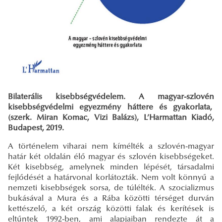
Bilaterális kisebbségvédelem. A magyar-szlovén
kisebbségvédelmi egyezmény háttere és gyakorlata,
(szerk. Miran Komac, Vizi Balázs), L’Harmattan Kiadó,
Budapest, 2019.
A történelem viharai nem kímélték a szlovén-magyar
határ két oldalán élő magyar és szlovén kisebbségeket.
Két kisebbség, amelynek minden lépését, társadalmi
fejlődését a határvonal korlátozták. Nem volt könnyű a
nemzeti kisebbségek sorsa, de túlélték. A szocializmus
bukásával a Mura és a Rába közötti térséget durván
kettészelő, a két ország közötti falak és kerítések is
eltűntek 1992-ben, ami alapjaiban rendezte át a