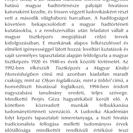
hatású magyar hadtörténésze pályáját hivatásos
katonaként kezdte, és frissen végzett ludovikásként részt
vett a második világháború harcaiban. A hadifogságot
követően bekapcsolódott a magyar hadtörténeti
kutatásokba, s a rendszerváltás után feladatot vállalt a
magyar tisztképzés megújítását célzó tervek
kidolgozásában. E munkának alapos felkészüléssel és
elméleti igényességgel látott hozzá: levéltári kutatások és
saját személyes tapasztalatai alapján feldolgozta a magyar
tisztképzés 1920 és 1940-es évek közötti történetét. Az
1992-ben elkészült
Tisztképzés a Magyar Királyi
Honvédségben
című mű azonban kiadatlan maradt
csakúgy, mint az
Olyan foglalkozás, mint a többi?
című, a
honvédtiszti hivatással foglalkozó, 1994-ben íródott
nagyszabású tanulmány eredeti, teljes szövege.
Mindkettő Perjés Géza hagyatékából került elő. A
kötetben közreadott munkák felbukkanása
tudománytörténeti szenzáció. A Ludovika Akadémián
folyt képzés tapasztalati ismeretanyaga, a tiszti hivatás
tradicionalista felfogása melletti tudományos érvek
időtállósága mindkettőt rendkívüli értékűvé teszi