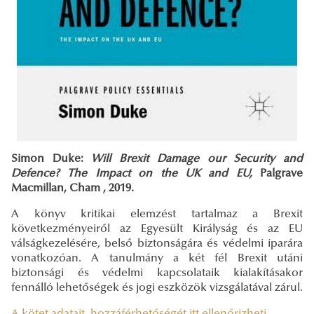
Simon Duke:
Will Brexit Damage our Security and
Defence? The Impact on the UK and EU,
Palgrave
Macmillan, Cham , 2019.
A könyv kritikai elemzést tartalmaz a Brexit
következményeiről az Egyesült Királyság és az EU
válságkezelésére, belső biztonságára és védelmi iparára
vonatkozóan. A tanulmány a két fél Brexit utáni
biztonsági és védelmi kapcsolataik kialakításakor
fennálló lehetőségek és jogi eszközök vizsgálatával zárul.
A kötet adatait, hozzáférhetőségét itt ellenőrizheti.