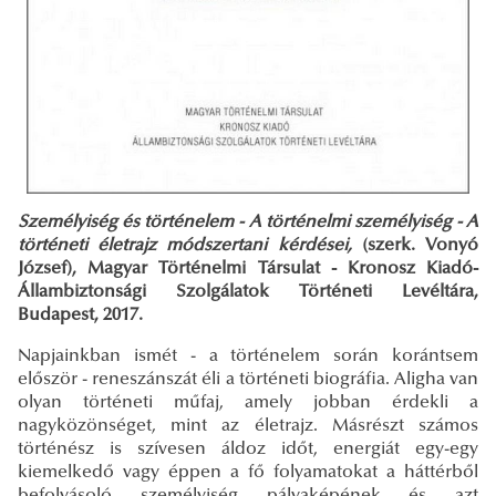
Személyiség és történelem - A történelmi személyiség - A
történeti életrajz módszertani kérdései,
(szerk. Vonyó
József), Magyar Történelmi Társulat - Kronosz Kiadó-
Állambiztonsági Szolgálatok Történeti Levéltára,
Budapest, 2017.
Napjainkban ismét - a történelem során korántsem
először - reneszánszát éli a történeti biográfia. Aligha van
olyan történeti műfaj, amely jobban érdekli a
nagyközönséget, mint az életrajz. Másrészt számos
történész is szívesen áldoz időt, energiát egy-egy
kiemelkedő vagy éppen a fő folyamatokat a háttérből
befolyásoló személyiség pályaképének és azt