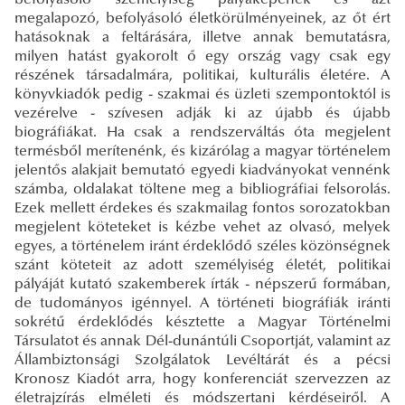
megalapozó, befolyásoló életkörülményeinek, az őt ért
hatásoknak a feltárására, illetve annak bemutatásra,
milyen hatást gyakorolt ő egy ország vagy csak egy
részének társadalmára, politikai, kulturális életére. A
könyvkiadók pedig - szakmai és üzleti szempontoktól is
vezérelve - szívesen adják ki az újabb és újabb
biográfiákat. Ha csak a rendszerváltás óta megjelent
termésből merítenénk, és kizárólag a magyar történelem
jelentős alakjait bemutató egyedi kiadványokat vennénk
számba, oldalakat töltene meg a bibliográfiai felsorolás.
Ezek mellett érdekes és szakmailag fontos sorozatokban
megjelent köteteket is kézbe vehet az olvasó, melyek
egyes, a történelem iránt érdeklődő széles közönségnek
szánt köteteit az adott személyiség életét, politikai
pályáját kutató szakemberek írták - népszerű formában,
de tudományos igénnyel. A történeti biográfiák iránti
sokrétű érdeklődés késztette a Magyar Történelmi
Társulatot és annak Dél-dunántúli Csoportját, valamint az
Állambiztonsági Szolgálatok Levéltárát és a pécsi
Kronosz Kiadót arra, hogy konferenciát szervezzen az
életrajzírás elméleti és módszertani kérdéseiről. A