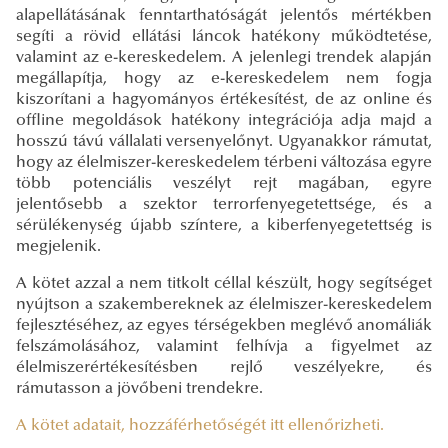
alapellátásának fenntarthatóságát jelentős mértékben
segíti a rövid ellátási láncok hatékony működtetése,
valamint az e-kereskedelem. A jelenlegi trendek alapján
megállapítja, hogy az e-kereskedelem nem fogja
kiszorítani a hagyományos értékesítést, de az online és
offline megoldások hatékony integrációja adja majd a
hosszú távú vállalati versenyelőnyt. Ugyanakkor rámutat,
hogy az élelmiszer-kereskedelem térbeni változása egyre
több potenciális veszélyt rejt magában, egyre
jelentősebb a szektor terrorfenyegetettsége, és a
sérülékenység újabb színtere, a kiberfenyegetettség is
megjelenik.
A kötet azzal a nem titkolt céllal készült, hogy segítséget
nyújtson a szakembereknek az élelmiszer-kereskedelem
fejlesztéséhez, az egyes térségekben meglévő anomáliák
felszámolásához, valamint felhívja a figyelmet az
élelmiszerértékesítésben rejlő veszélyekre, és
rámutasson a jövőbeni trendekre.
A kötet adatait, hozzáférhetőségét itt ellenőrizheti.