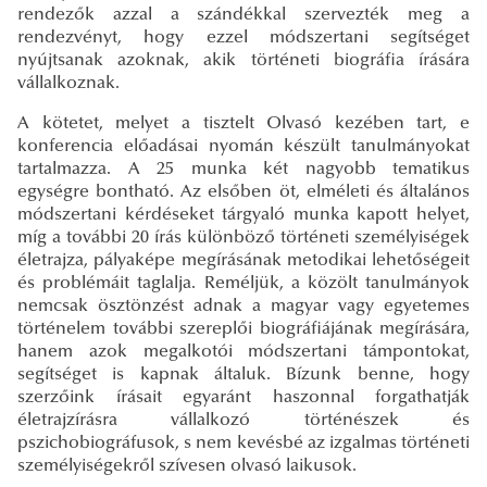
rendezők azzal a szándékkal szervezték meg a
rendezvényt, hogy ezzel módszertani segítséget
nyújtsanak azoknak, akik történeti biográfia írására
vállalkoznak.
A kötetet, melyet a tisztelt Olvasó kezében tart, e
konferencia előadásai nyomán készült tanulmányokat
tartalmazza. A 25 munka két nagyobb tematikus
egységre bontható. Az elsőben öt, elméleti és általános
módszertani kérdéseket tárgyaló munka kapott helyet,
míg a további 20 írás különböző történeti személyiségek
életrajza, pályaképe megírásának metodikai lehetőségeit
és problémáit taglalja. Reméljük, a közölt tanulmányok
nemcsak ösztönzést adnak a magyar vagy egyetemes
történelem további szereplői biográfiájának megírására,
hanem azok megalkotói módszertani támpontokat,
segítséget is kapnak általuk. Bízunk benne, hogy
szerzőink írásait egyaránt haszonnal forgathatják
életrajzírásra vállalkozó történészek és
pszichobiográfusok, s nem kevésbé az izgalmas történeti
személyiségekről szívesen olvasó laikusok.