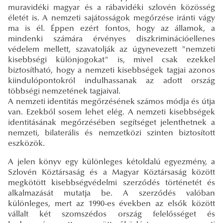
muravidéki magyar és a rábavidéki szlovén közösség
életét is. A nemzeti sajátosságok megőrzése iránti vágy
ma is él. Éppen ezért fontos, hogy az államok, a
mindenki számára érvényes diszkriminációellenes
védelem mellett, szavatolják az úgynevezett "nemzeti
kisebbségi különjogokat" is, mivel csak ezekkel
biztosítható, hogy a nemzeti kisebbségek tagjai azonos
kiindulópontokról indulhassanak az adott ország
többségi nemzetének tagjaival.
A nemzeti identitás megőrzésének számos módja és útja
van. Ezekből sosem lehet elég. A nemzeti kisebbségek
identitásának megőrzésében segítséget jelenthetnek a
nemzeti, bilaterális és nemzetközi szinten biztosított
eszközök.
A jelen könyv egy különleges kétoldalú egyezmény, a
Szlovén Köztársaság és a Magyar Köztársaság között
megkötött kisebbségvédelmi szerződés történetét és
alkalmazását mutatja be. A szerződés valóban
különleges, mert az 1990-es években az elsők között
vállalt két szomszédos ország felelősséget és