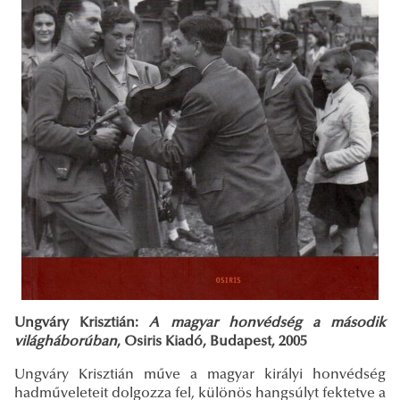
Ungváry Krisztián:
A magyar honvédség a második
világháborúban
, Osiris Kiadó, Budapest, 2005
Ungváry Krisztián műve a magyar királyi honvédség
hadműveleteit dolgozza fel, különös hangsúlyt fektetve a