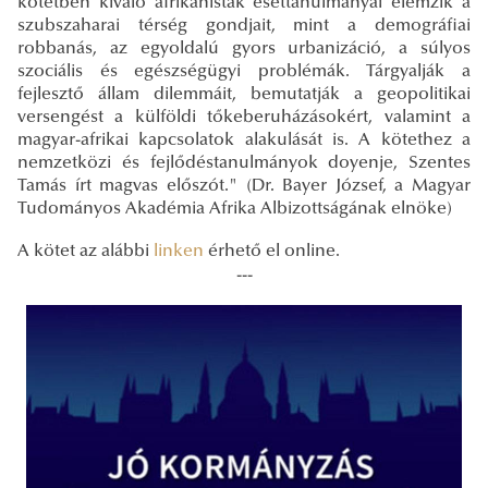
kötetben kiváló afrikanisták esettanulmányai elemzik a
szubszaharai térség gondjait, mint a demográfiai
robbanás, az egyoldalú gyors urbanizáció, a súlyos
szociális és egészségügyi problémák. Tárgyalják a
fejlesztő állam dilemmáit, bemutatják a geopolitikai
versengést a külföldi tőkeberuházásokért, valamint a
magyar-afrikai kapcsolatok alakulását is. A kötethez a
nemzetközi és fejlődéstanulmányok doyenje, Szentes
Tamás írt magvas előszót." (Dr. Bayer József, a Magyar
Tudományos Akadémia Afrika Albizottságának elnöke)
A kötet az alábbi
linken
érhető el online.
---