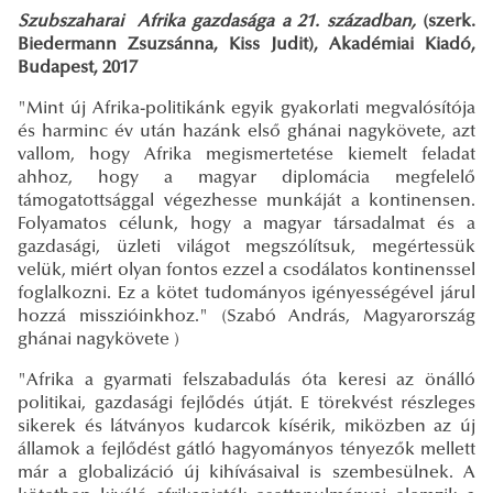
Szubszaharai Afrika gazdasága a 21. században,
(szerk.
Biedermann Zsuzsánna, Kiss Judit), Akadémiai Kiadó,
Budapest, 2017
"Mint új Afrika-politikánk egyik gyakorlati megvalósítója
és harminc év után hazánk első ghánai nagykövete, azt
vallom, hogy Afrika megismertetése kiemelt feladat
ahhoz, hogy a magyar diplomácia megfelelő
támogatottsággal végezhesse munkáját a kontinensen.
Folyamatos célunk, hogy a magyar társadalmat és a
gazdasági, üzleti világot megszólítsuk, megértessük
velük, miért olyan fontos ezzel a csodálatos kontinenssel
foglalkozni. Ez a kötet tudományos igényességével járul
hozzá misszióinkhoz." (Szabó András, Magyarország
ghánai nagykövete )
"Afrika a gyarmati felszabadulás óta keresi az önálló
politikai, gazdasági fejlődés útját. E törekvést részleges
sikerek és látványos kudarcok kísérik, miközben az új
államok a fejlődést gátló hagyományos tényezők mellett
már a globalizáció új kihívásaival is szembesülnek. A