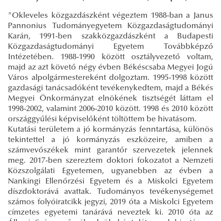
"Okleveles közgazdászként végeztem 1988-ban a Janus
Pannonius Tudományegyetem Közgazdaságtudományi
Karán, 1991-ben szakközgazdászként a Budapesti
Közgazdaságtudományi Egyetem Továbbképző
Intézetében. 1988-1990 között osztályvezető voltam,
majd az azt követő négy évben Békéscsaba Megyei Jogú
Város alpolgármestereként dolgoztam. 1995-1998 között
gazdasági tanácsadóként tevékenykedtem, majd a Békés
Megyei Önkormányzat elnökének tisztségét láttam el
1998-2002, valamint 2006-2010 között. 1998 és 2010 között
országgyűlési képviselőként töltöttem be hivatásom.
Kutatási területem a jó kormányzás fenntartása, különös
tekintettel a jó kormányzás eszközeire, amiben a
számvevőszékek mint garantőr szervezetek jelennek
meg. 2017-ben szereztem doktori fokozatot a Nemzeti
Közszolgálati Egyetemen, ugyanebben az évben a
Nankingi Ellenőrzési Egyetem és a Miskolci Egyetem
díszdoktorává avattak. Tudományos tevékenységemet
számos folyóiratcikk jegyzi, 2019 óta a Miskolci Egyetem
címzetes egyetemi tanárává neveztek ki. 2010 óta az