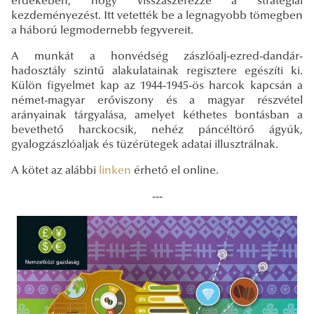
érdekében, hogy visszaszerezze a stratégiai
kezdeményezést. Itt vetették be a legnagyobb tömegben
a háború legmodernebb fegyvereit.
A munkát a honvédség zászlóalj-ezred-dandár-
hadosztály szintű alakulatainak regisztere egészíti ki.
Külön figyelmet kap az 1944-1945-ös harcok kapcsán a
német-magyar erőviszony és a magyar részvétel
arányainak tárgyalása, amelyet kéthetes bontásban a
bevethető harckocsik, nehéz páncéltörő ágyúk,
gyalogzászlóaljak és tüzérütegek adatai illusztrálnak.
A kötet az alábbi
linken
érhető el online.
---