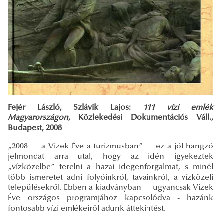
Fejér László, Szlávik Lajos:
111 vízi emlék
Magyarországon
, Közlekedési Dokumentációs Váll.,
Budapest, 2008
„2008 — a Vizek Éve a turizmusban” — ez a jól hangzó
jelmondat arra utal, hogy az idén igyekeztek
„vízközelbe” terelni a hazai idegenforgalmat, s minél
több ismeretet adni folyóinkról, tavainkról, a vízközeli
településekről. Ebben a kiadványban — ugyancsak Vizek
Éve országos programjához kapcsolódva - hazánk
fontosabb vízi emlékeiről adunk áttekintést.