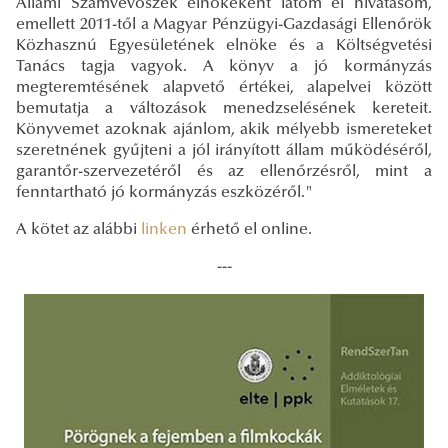
Állami Számvevőszék elnökeként látom el hivatásom,
emellett 2011-től a Magyar Pénzügyi-Gazdasági Ellenőrök
Közhasznú Egyesületének elnöke és a Költségvetési
Tanács tagja vagyok. A könyv a jó kormányzás
megteremtésének alapvető értékei, alapelvei között
bemutatja a változások menedzselésének kereteit.
Könyvemet azoknak ajánlom, akik mélyebb ismereteket
szeretnének gyűjteni a jól irányított állam működéséről,
garantőr-szervezetéről és az ellenőrzésről, mint a
fenntartható jó kormányzás eszközéről."
A kötet az alábbi
linken
érhető el online.
---