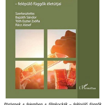
Pörögnek a fejemben a filmkockák – felépülő függők