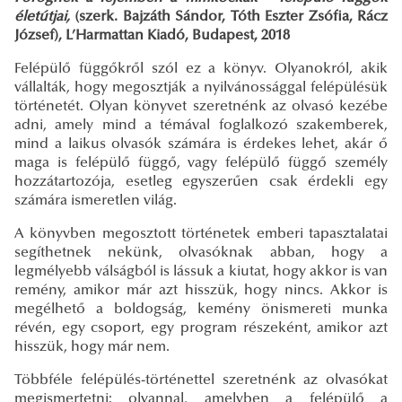
életútjai,
(szerk. Bajzáth Sándor, Tóth Eszter Zsófia, Rácz
József), L’Harmattan Kiadó, Budapest, 2018
Felépülő függőkről szól ez a könyv. Olyanokról, akik
vállalták, hogy megosztják a nyilvánossággal felépülésük
történetét. Olyan könyvet szeretnénk az olvasó kezébe
adni, amely mind a témával foglalkozó szakemberek,
mind a laikus olvasók számára is érdekes lehet, akár ő
maga is felépülő függő, vagy felépülő függő személy
hozzátartozója, esetleg egyszerűen csak érdekli egy
számára ismeretlen világ.
A könyvben megosztott történetek emberi tapasztalatai
segíthetnek nekünk, olvasóknak abban, hogy a
legmélyebb válságból is lássuk a kiutat, hogy akkor is van
remény, amikor már azt hisszük, hogy nincs. Akkor is
megélhető a boldogság, kemény önismereti munka
révén, egy csoport, egy program részeként, amikor azt
hisszük, hogy már nem.
Többféle felépülés-történettel szeretnénk az olvasókat
megismertetni: olyannal, amelyben a felépülő a