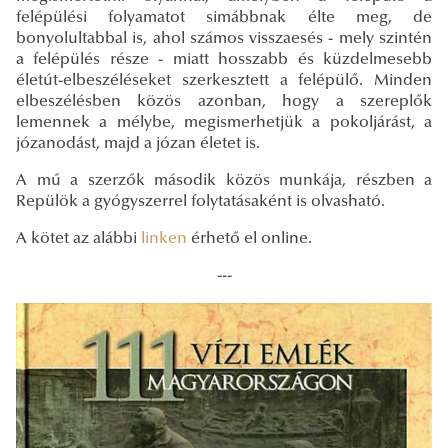
felépülési folyamatot simábbnak élte meg, de
bonyolultabbal is, ahol számos visszaesés - mely szintén
a felépülés része - miatt hosszabb és küzdelmesebb
életút-elbeszéléseket szerkesztett a felépülő. Minden
elbeszélésben közös azonban, hogy a szereplők
lemennek a mélybe, megismerhetjük a pokoljárást, a
józanodást, majd a józan életet is.
A mű a szerzők második közös munkája, részben a
Repülök a gyógyszerrel folytatásaként is olvasható.
A kötet az alábbi
linken
érhető el online.
---