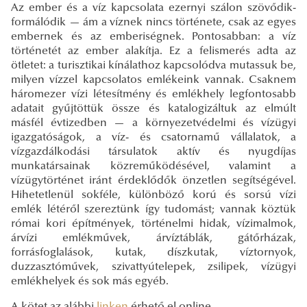
Az ember és a víz kapcsolata ezernyi szálon szövődik-
formálódik — ám a víznek nincs története, csak az egyes
embernek és az emberiségnek. Pontosabban: a víz
történetét az ember alakítja. Ez a felismerés adta az
ötletet: a turisztikai kínálathoz kapcsolódva mutassuk be,
milyen vízzel kapcsolatos emlékeink vannak. Csaknem
háromezer vízi létesítmény és emlékhely legfontosabb
adatait gyűjtöttük össze és katalogizáltuk az elmúlt
másfél évtizedben — a környezetvédelmi és vízügyi
igazgatóságok, a víz- és csatornamű vállalatok, a
vízgazdálkodási társulatok aktív és nyugdíjas
munkatársainak közreműködésével, valamint a
vízügytörténet iránt érdeklődők önzetlen segítségével.
Hihetetlenül sokféle, különböző korú és sorsú vízi
emlék létéről szereztünk így tudomást; vannak köztük
római kori építmények, történelmi hidak, vízimalmok,
árvízi emlékművek, árvíztáblák, gátőrházak,
forrásfoglalások, kutak, díszkutak, víztornyok,
duzzasztóművek, szivattyútelepek, zsilipek, vízügyi
emlékhelyek és sok más egyéb.