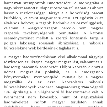
harcászati szempontok ismertetésére. A monográfia a
nagy sikert aratott Budapest ostroma stílusában és ahhoz
hasonló részletességgel tárgyalja a honvédség harcait
külföldön, valamint magyar területen. Ezt egészíti ki az
általános helyzet, a tágabb hadműveleti összefüggések,
valamint a Magyarországon harcoló nem magyar
csapatok tevékenységének bemutatása. A katonai
eseménytörténet mellett a szerző fontosnak tartja a
polgári lakosság sorsának ábrázolását, a háborús
bűncselekmények kérdésének taglalását is.
A magyar hadtörténetírásban első alkalommal tárgyalja
részletesen az ukrajnai magyar megszállást, valamint az 1.
hadsereg harcainak történetét. Előbbi kapcsán elemzi a
német megszállási politikát, és a "mozgástér-
kényszerpálya" szempontjából mutatja be a magyar
megszállás és az ezzel kapcsolatos háborús
bűncselekmények kérdését. Magyarország 1944 végétől
1945 áprilisáig a II. világháború fő hadszínterévé vált. A
Wehrmacht nem kevesebb, mint öt nagyszabású
hadműveletet indított magyar területen annak