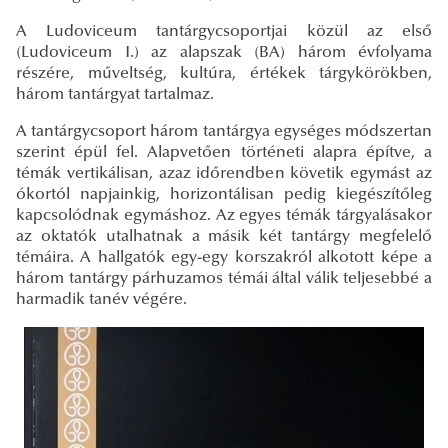
A Ludoviceum tantárgycsoportjai közül az első
(Ludoviceum I.) az alapszak (BA) három évfolyama
részére, műveltség, kultúra, értékek tárgykörökben,
három tantárgyat tartalmaz.
A tantárgycsoport három tantárgya egységes módszertan
szerint épül fel. Alapvetően történeti alapra építve, a
témák vertikálisan, azaz időrendben követik egymást az
ókortól napjainkig, horizontálisan pedig kiegészítőleg
kapcsolódnak egymáshoz. Az egyes témák tárgyalásakor
az oktatók utalhatnak a másik két tantárgy megfelelő
témáira. A hallgatók egy-egy korszakról alkotott képe a
három tantárgy párhuzamos témái által válik teljesebbé a
harmadik tanév végére.