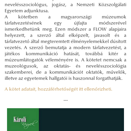
nevelésszociológus, jogász, a Nemzeti Közszolgálati
Egyetem adjunktusa.
A kötetben a magyarországi múzeumok
tárlatvezetésének egy újfajta módszerével
ismerkedhetünk meg. Ezen módszer a FLOW alapjaira
helyezett, a szerző által elképzelt, javasolt és a
tárlatvezető által megteremtett élményelemekkel dúsított
vezetés. A szerző bemutatja a modern tárlatvezetést, a
játékos kommunikáció hatását, továbbá kitér a
múzeumlátogatók véleményére is. A kötetet nemcsak a
muzeológusok, az oktatás- és nevelésszociológia
szakemberei, de a kommunikációt oktatók, művelők,
illetve az egyetemek hallgatói is haszonnal forgathatják.
A kötet adatait, hozzáférhetőségét itt ellenőrizheti.
---