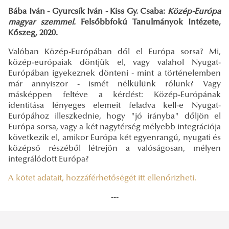
Bába Iván - Gyurcsík Iván - Kiss Gy. Csaba:
Közép-Európa
magyar szemmel.
Felsőbbfokú Tanulmányok Intézete,
Kőszeg, 2020.
Valóban Közép-Európában dől el Európa sorsa? Mi,
közép-európaiak döntjük el, vagy valahol Nyugat-
Európában igyekeznek dönteni - mint a történelemben
már annyiszor - ismét nélkülünk rólunk? Vagy
másképpen feltéve a kérdést: Közép-Európának
identitása lényeges elemeit feladva kell-e Nyugat-
Európához illeszkednie, hogy "jó irányba" dőljön el
Európa sorsa, vagy a két nagytérség mélyebb integrációja
következik el, amikor Európa két egyenrangú, nyugati és
középső részéből létrejön a valóságosan, mélyen
integrálódott Európa?
A kötet adatait, hozzáférhetőségét itt ellenőrizheti.
---