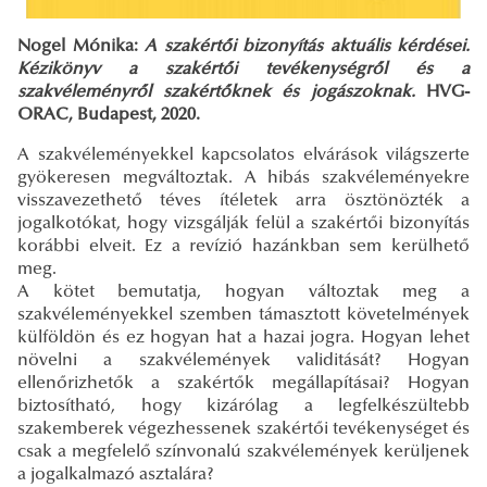
Nogel Mónika:
A szakértői bizonyítás aktuális kérdései.
Kézikönyv a szakértői tevékenységről és a
szakvéleményről szakértőknek és jogászoknak.
HVG-
ORAC, Budapest, 2020.
A szakvéleményekkel kapcsolatos elvárások világszerte
gyökeresen megváltoztak. A hibás szakvéleményekre
visszavezethető téves ítéletek arra ösztönözték a
jogalkotókat, hogy vizsgálják felül a szakértői bizonyítás
korábbi elveit. Ez a revízió hazánkban sem kerülhető
meg.
A kötet bemutatja, hogyan változtak meg a
szakvéleményekkel szemben támasztott követelmények
külföldön és ez hogyan hat a hazai jogra. Hogyan lehet
növelni a szakvélemények validitását? Hogyan
ellenőrizhetők a szakértők megállapításai? Hogyan
biztosítható, hogy kizárólag a legfelkészültebb
szakemberek végezhessenek szakértői tevékenységet és
csak a megfelelő színvonalú szakvélemények kerüljenek
a jogalkalmazó asztalára?