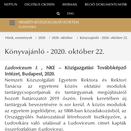
NEPTUN
DIGITÁLIS OKTATÁS
WEBMAIL
BELSŐ DOKUMENTUMTÁR
ENG
NEMZETI KÖZSZOLGÁLATI EGYETEM
LUDOVIKA
Hírek, események
2020
2020. október
Könyvajánló - 2020. október 22.
Könyvajánló - 2020. október 22.
Ludoviceum I. ,
NKE – Közigazgatási Továbbképző
Intézet, Budapest, 2020.
Nemzeti Közszolgálati Egyetem Rektora és Rektori
Tanácsa az egyetemi közös oktatási modulok
tantárgycsoportjainak és tantárgyainak megújításáról
hozott határozatot 2019 őszén. Ennek keretében új
tantárgyak bevezetésére is sor kerül. A közös modulok
az egyetem jogelődjére, az 1808-ban közadakozásból, az
Országgyűlés határozatával létrehozott tisztképzőre, a
Ludovikára való utalással a Ludoviceum címet kapták
összefoglalóan (Ludovicea).