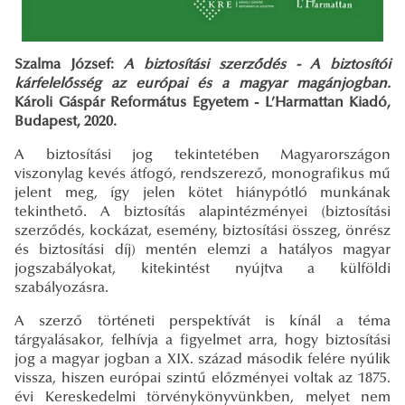
Szalma József:
A biztosítási szerződés - A biztosítói
kárfelelősség az európai és a magyar magánjogban.
Károli Gáspár Református Egyetem - L’Harmattan Kiadó,
Budapest, 2020.
A biztosítási jog tekintetében Magyarországon
viszonylag kevés átfogó, rendszerező, monografikus mű
jelent meg, így jelen kötet hiánypótló munkának
tekinthető. A biztosítás alapintézményei (biztosítási
szerződés, kockázat, esemény, biztosítási összeg, önrész
és biztosítási díj) mentén elemzi a hatályos magyar
jogszabályokat, kitekintést nyújtva a külföldi
szabályozásra.
A szerző történeti perspektívát is kínál a téma
tárgyalásakor, felhívja a figyelmet arra, hogy biztosítási
jog a magyar jogban a XIX. század második felére nyúlik
vissza, hiszen európai szintű előzményei voltak az 1875.
évi Kereskedelmi törvénykönyvünkben, melyet nem