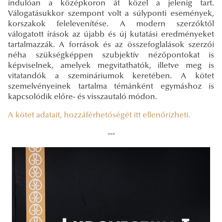
indulóan a középkoron át közel a jelenig tart.
Válogatásukkor szempont volt a súlyponti események,
korszakok felelevenítése. A modern szerzőktől
válogatott írások az újabb és új kutatási eredményeket
tartalmazzák. A források és az összefoglalások szerzői
néha szükségképpen szubjektív nézőpontokat is
képviselnek, amelyek megvitathatók, illetve meg is
vitatandók a szemináriumok keretében. A kötet
szemelvényeinek tartalma témánként egymáshoz is
kapcsolódik előre- és visszautaló módon.
A kötet adatait, hozzáférhetőségét itt ellenőrizheti.
---