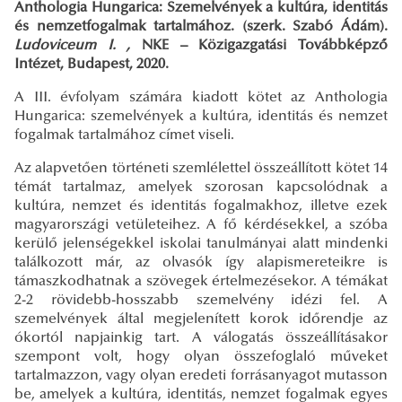
Anthologia Hungarica: Szemelvények a kultúra, identitás
és nemzetfogalmak tartalmához. (szerk. Szabó Ádám).
Ludoviceum I. ,
NKE – Közigazgatási Továbbképző
Intézet, Budapest, 2020.
A III. évfolyam számára kiadott kötet az Anthologia
Hungarica: szemelvények a kultúra, identitás és nemzet
fogalmak tartalmához címet viseli.
Az alapvetően történeti szemlélettel összeállított kötet 14
témát tartalmaz, amelyek szorosan kapcsolódnak a
kultúra, nemzet és identitás fogalmakhoz, illetve ezek
magyarországi vetületeihez. A fő kérdésekkel, a szóba
kerülő jelenségekkel iskolai tanulmányai alatt mindenki
találkozott már, az olvasók így alapismereteikre is
támaszkodhatnak a szövegek értelmezésekor. A témákat
2-2 rövidebb-hosszabb szemelvény idézi fel. A
szemelvények által megjelenített korok időrendje az
ókortól napjainkig tart. A válogatás összeállításakor
szempont volt, hogy olyan összefoglaló műveket
tartalmazzon, vagy olyan eredeti forrásanyagot mutasson
be, amelyek a kultúra, identitás, nemzet fogalmak egyes