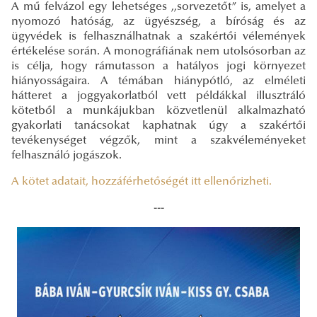
A mű felvázol egy lehetséges ,,sorvezetőt” is, amelyet a
nyomozó hatóság, az ügyészség, a bíróság és az
ügyvédek is felhasználhatnak a szakértői vélemények
értékelése során. A monográfiának nem utolsósorban az
is célja, hogy rámutasson a hatályos jogi környezet
hiányosságaira. A témában hiánypótló, az elméleti
hátteret a joggyakorlatból vett példákkal illusztráló
kötetből a munkájukban közvetlenül alkalmazható
gyakorlati tanácsokat kaphatnak úgy a szakértői
tevékenységet végzők, mint a szakvéleményeket
felhasználó jogászok.
A kötet adatait, hozzáférhetőségét itt ellenőrizheti.
---