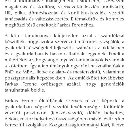
ezt a tudományt: management, leadership, szervezeti
magatartás és -kultúra, szervezet-fejlesztés, motiváció,
HR, etika, döntéshozatal és konfliktuskezelés, vezetői
tanácsadás és változásvezetés. E témakörök és komplex
megközelítésük méltóak Farkas Ferenchez.
A kötet tanulmányai kifejezetten azzal a szándékkal
készültek, hogy azok a szervezeti működést vizsgálók, a
gyakorlati készségeket fejlesztők számára, az oktatásban
és a gyakorlatban is hasznosíthatóak legyenek. Emeli a
mű értékét az, hogy angol nyelvű tanulmányok is vannak
a kötetben. Így a tanulmányok egyaránt használhatóak a
PhD, az MBA, illetve az alap- és mesterszintű, valamint a
posztgraduális képzésekben. Az emlékkötet továbbviszi
Farkas Ferenc örökségét azáltal, hogy generációk
tanulhatnak belőle.
Farkas Ferenc életútjának szerves részét képezte a
gyakorlatban végzett vezetői tevékenysége. Különféle
vezetői posztokon (tanszékvezető, dékán helyettes,
dékán, rektor helyettes) összességében másfél évtizeden
keresztül szolgálta a Közgazdaságtudományi Kart, illetve