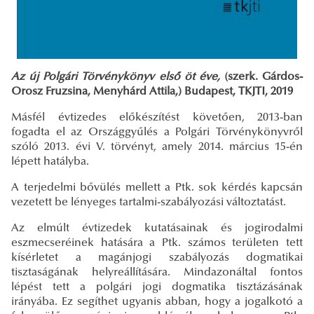
Az új Polgári Törvénykönyv első öt éve,
(szerk. Gárdos-
Orosz Fruzsina, Menyhárd Attila,) Budapest, TKJTI, 2019
Másfél évtizedes előkészítést követően, 2013-ban
fogadta el az Országgyűlés a Polgári Törvénykönyvről
szóló 2013. évi V. törvényt, amely 2014. március 15-én
lépett hatályba.
A terjedelmi bővülés mellett a Ptk. sok kérdés kapcsán
vezetett be lényeges tartalmi-szabályozási változtatást.
Az elmúlt évtizedek kutatásainak és jogirodalmi
eszmecseréinek hatására a Ptk. számos területen tett
kísérletet a magánjogi szabályozás dogmatikai
tisztaságának helyreállítására. Mindazonáltal fontos
lépést tett a polgári jogi dogmatika tisztázásának
irányába. Ez segíthet ugyanis abban, hogy a jogalkotó a