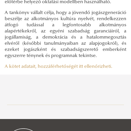
előtérbe helyező oktatási modellben használható.
A tankönyv vállalt célja, hogy a jövendő jogászgeneráció
beszélje az alkotmányos kultúra nyelvét, rendelkezzen
átfogó tudással a legfontosabb alkotmányos
alapértékekről, az egyéni szabadság garanciáiról, a
jogállamiság, a demokrácia és a hatalommegosztás
elvéről (későbbi tanulmányaiban az alapjogokról), és
ezeket jogászként és szabadságszerető emberként
egyszerre ténynek és programnak tekintse.
A kötet adatait, hozzáférhetőségét itt ellenőrizheti.
Közszolgálati Tudásportál
Aktuális
Hírek, események