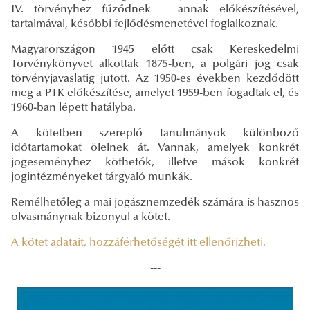
IV. törvényhez fűződnek – annak előkészítésével,
tartalmával, későbbi fejlődésmenetével foglalkoznak.
Magyarországon 1945 előtt csak Kereskedelmi
Törvénykönyvet alkottak 1875-ben, a polgári jog csak
törvényjavaslatig jutott. Az 1950-es években kezdődött
meg a PTK előkészítése, amelyet 1959-ben fogadtak el, és
1960-ban lépett hatályba.
A kötetben szereplő tanulmányok különböző
időtartamokat ölelnek át. Vannak, amelyek konkrét
jogeseményhez köthetők, illetve mások konkrét
jogintézményeket tárgyaló munkák.
Remélhetőleg a mai jogásznemzedék számára is hasznos
olvasmánynak bizonyul a kötet.
A kötet adatait, hozzáférhetőségét itt ellenőrizheti.
---