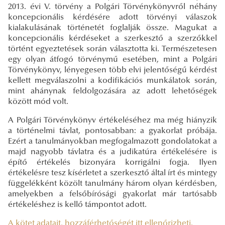
2013. évi V. törvény a Polgári Törvénykönyvről néhány
koncepcionális kérdésére adott törvényi válaszok
kialakulásának történetét foglalják össze. Magukat a
koncepcionális kérdéseket a szerkesztő a szerzőkkel
történt egyeztetések során választotta ki. Természetesen
egy olyan átfogó törvénymű esetében, mint a Polgári
Törvénykönyv, lényegesen több elvi jelentőségű kérdést
kellett megválaszolni a kodifikációs munkálatok során,
mint ahánynak feldolgozására az adott lehetőségek
között mód volt.
A Polgári Törvénykönyv értékeléséhez ma még hiányzik
a történelmi távlat, pontosabban: a gyakorlat próbája.
Ezért a tanulmányokban megfogalmazott gondolatokat a
majd nagyobb távlatra és a judikatúra értékelésére is
építő értékelés bizonyára korrigálni fogja. Ilyen
értékelésre tesz kísérletet a szerkesztő által írt és mintegy
függelékként közölt tanulmány három olyan kérdésben,
amelyekben a felsőbírósági gyakorlat már tartósabb
értékeléshez is kellő támpontot adott.
A kötet adatait, hozzáférhetőségét itt ellenőrizheti.