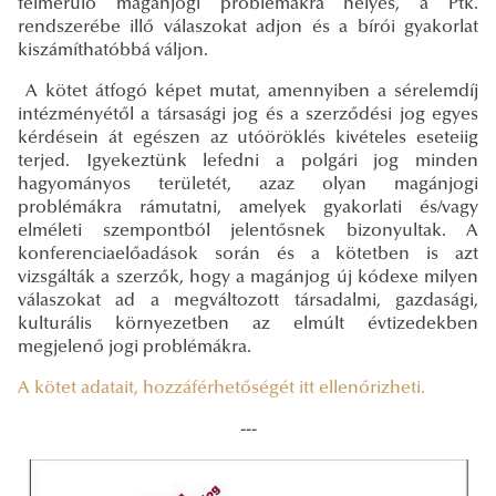
felmerülő magánjogi problémákra helyes, a Ptk.
rendszerébe illő válaszokat adjon és a bírói gyakorlat
kiszámíthatóbbá váljon.
A kötet átfogó képet mutat, amennyiben a sérelemdíj
intézményétől a társasági jog és a szerződési jog egyes
kérdésein át egészen az utóöröklés kivételes eseteiig
terjed. Igyekeztünk lefedni a polgári jog minden
hagyományos területét, azaz olyan magánjogi
problémákra rámutatni, amelyek gyakorlati és/vagy
elméleti szempontból jelentősnek bizonyultak. A
konferenciaelőadások során és a kötetben is azt
vizsgálták a szerzők, hogy a magánjog új kódexe milyen
válaszokat ad a megváltozott társadalmi, gazdasági,
kulturális környezetben az elmúlt évtizedekben
megjelenő jogi problémákra.
A kötet adatait, hozzáférhetőségét itt ellenőrizheti.
---