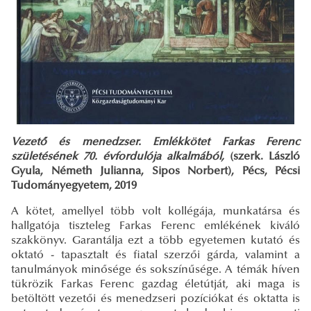
Vezető és menedzser. Emlékkötet Farkas Ferenc
születésének 70. évfordulója alkalmából,
(szerk. László
Gyula, Németh Julianna, Sipos Norbert), Pécs, Pécsi
Tudományegyetem, 2019
A kötet, amellyel több volt kollégája, munkatársa és
hallgatója tiszteleg Farkas Ferenc emlékének kiváló
szakkönyv. Garantálja ezt a több egyetemen kutató és
oktató - tapasztalt és fiatal szerzői gárda, valamint a
tanulmányok minősége és sokszínűsége. A témák híven
tükrözik Farkas Ferenc gazdag életútját, aki maga is
betöltött vezetői és menedzseri pozíciókat és oktatta is