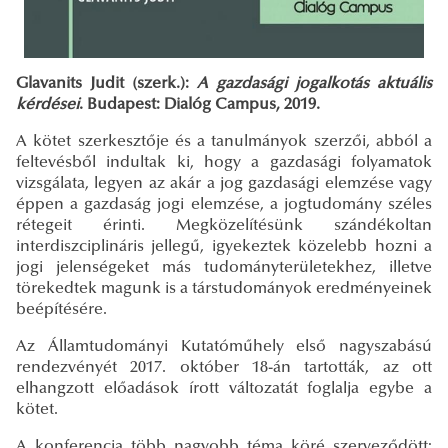
Glavanits Judit (szerk.):
A gazdasági jogalkotás aktuális
kérdései
. Budapest: Dialóg Campus, 2019.
A kötet szerkesztője és a tanulmányok szerzői, abból a
feltevésből indultak ki, hogy a gazdasági folyamatok
vizsgálata, legyen az akár a jog gazdasági elemzése vagy
éppen a gazdaság jogi elemzése, a jogtudomány széles
rétegeit érinti. Megközelítésünk szándékoltan
interdiszciplináris jellegű, igyekeztek közelebb hozni a
jogi jelenségeket más tudományterületekhez, illetve
törekedtek magunk is a társtudományok eredményeinek
beépítésére.
Az Államtudományi Kutatóműhely első nagyszabású
rendezvényét 2017. október 18-án tartották, az ott
elhangzott előadások írott változatát foglalja egybe a
kötet.
A konferencia több nagyobb téma köré szerveződött: