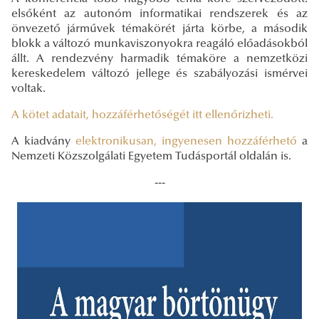
elsőként az autonóm informatikai rendszerek és az
önvezető járművek témakörét járta körbe, a második
blokk a változó munkaviszonyokra reagáló előadásokból
állt. A rendezvény harmadik témaköre a nemzetközi
kereskedelem változó jellege és szabályozási ismérvei
voltak.
A kötet adatait, hozzáférhetőségét itt ellenőrizheti.
A kiadvány
elektronikusan, ingyenesen hozzáférhető
a
Nemzeti Közszolgálati Egyetem Tudásportál oldalán is.
---