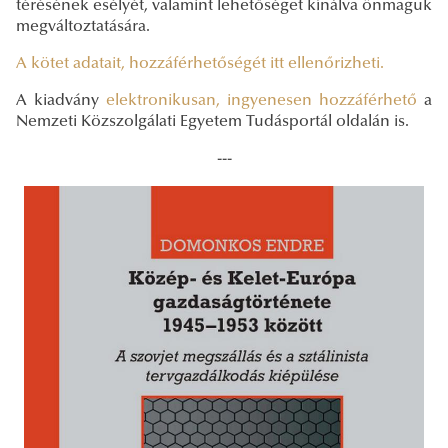
térésének esélyét, valamint lehetőséget kínálva önmaguk
megváltoztatására.
A kötet adatait, hozzáférhetőségét itt ellenőrizheti.
A kiadvány
elektronikusan, ingyenesen hozzáférhető
a
Nemzeti Közszolgálati Egyetem Tudásportál oldalán is.
---