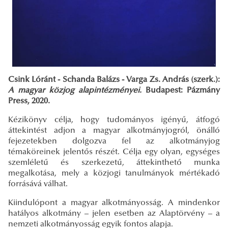
Csink Lóránt - Schanda Balázs - Varga Zs. András (szerk.):
A magyar közjog alapintézményei.
Budapest: Pázmány
Press, 2020.
Kézikönyv célja, hogy tudományos igényű, átfogó
áttekintést adjon a magyar alkotmányjogról, önálló
fejezetekben dolgozva fel az alkotmányjog
témaköreinek jelentős részét. Célja egy olyan, egységes
szemléletű és szerkezetű, áttekinthető munka
megalkotása, mely a közjogi tanulmányok mértékadó
forrásává válhat.
Kiindulópont a magyar alkotmányosság. A mindenkor
hatályos alkotmány – jelen esetben az Alaptörvény – a
nemzeti alkotmányosság egyik fontos alapja.