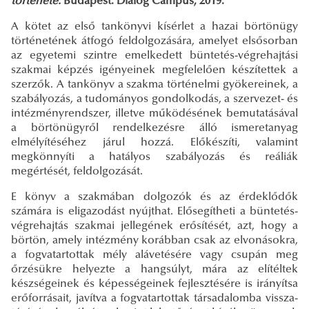
története.
Budapest: Dialog Campus, 2019.
A kötet az első tankönyvi kísérlet a hazai börtönügy
történetének átfogó feldolgozására, amelyet elsősorban
az egyetemi szintre emelkedett büntetés-végrehajtási
szakmai képzés igényeinek megfelelően készítettek a
szerzők. A tankönyv a szakma történelmi gyökereinek, a
szabályozás, a tudományos gondolkodás, a szervezet- és
intézményrendszer, illetve működésének bemutatásával
a börtönügyről rendelkezésre álló ismeretanyag
elmélyítéséhez járul hozzá. Előkészíti, valamint
megkönnyíti a hatályos szabályozás és reáliák
megértését, feldolgozását.
E könyv a szakmában dolgozók és az érdeklődők
számára is eligazodást nyújthat. Elősegítheti a büntetés-
végrehajtás szakmai jellegének erősítését, azt, hogy a
börtön, amely intézmény korábban csak az elvonásokra,
a fogvatartottak mély alávetésére vagy csupán meg
őrzésükre helyezte a hangsúlyt, mára az elítéltek
készségeinek és képességeinek fejlesztésére is irányítsa
erőforrásait, javítva a fogvatartottak társadalomba vissza-