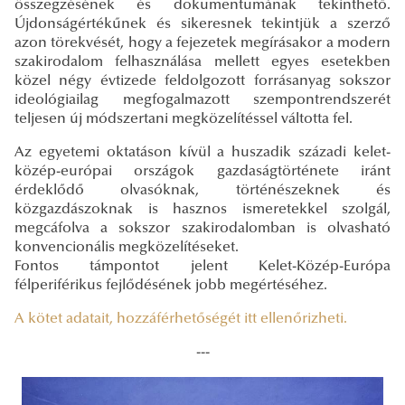
összegzésének és dokumentumának tekinthető.
Újdonságértékűnek és sikeresnek tekintjük a szerző
azon törekvését, hogy a fejezetek megírásakor a modern
szakirodalom felhasználása mellett egyes esetekben
közel négy évtizede feldolgozott forrásanyag sokszor
ideológiailag megfogalmazott szempontrendszerét
teljesen új módszertani megközelítéssel váltotta fel.
Az egyetemi oktatáson kívül a huszadik századi kelet-
közép-európai országok gazdaságtörténete iránt
érdeklődő olvasóknak, történészeknek és
közgazdászoknak is hasznos ismeretekkel szolgál,
megcáfolva a sokszor szakirodalomban is olvasható
konvencionális megközelítéseket.
Fontos támpontot jelent Kelet-Közép-Európa
félperiférikus fejlődésének jobb megértéséhez.
A kötet adatait, hozzáférhetőségét itt ellenőrizheti.
---