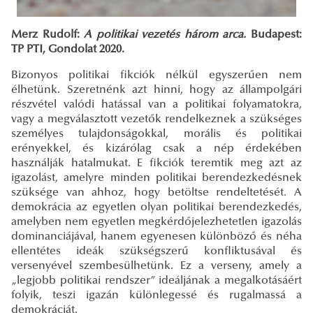
Merz Rudolf:
A politikai vezetés három arca.
Budapest:
TP PTI, Gondolat 2020.
Bizonyos politikai fikciók nélkül egyszerűen nem
élhetünk. Szeretnénk azt hinni, hogy az állampolgári
részvétel valódi hatással van a politikai folyamatokra,
vagy a megválasztott vezetők rendelkeznek a szükséges
személyes tulajdonságokkal, morális és politikai
erényekkel, és kizárólag csak a nép érdekében
használják hatalmukat. E fikciók teremtik meg azt az
igazolást, amelyre minden politikai berendezkedésnek
szüksége van ahhoz, hogy betöltse rendeltetését. A
demokrácia az egyetlen olyan politikai berendezkedés,
amelyben nem egyetlen megkérdőjelezhetetlen igazolás
dominanciájával, hanem egyenesen különböző és néha
ellentétes ideák szükségszerű konfliktusával és
versenyével szembesülhetünk. Ez a verseny, amely a
„legjobb politikai rendszer” ideáljának a megalkotásáért
folyik, teszi igazán különlegessé és rugalmassá a
demokráciát.