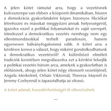
A jelen kötet rámutat arra, hogy a vezetésnek
kulcsszerepe van ebben a központi dinamikában, hiszen
a demokrácia gyakorlataként képes bizonyos fikciókat
létrehozni és másokat meggyőzni annak helyességéről,
igazolva ezzel a politikai folyamatokat és saját szerepét.
Mindezzel a demokratikus vezetés nemhogy nem egy
ellentmondásokkal terhelt paradoxon, hanem
egyenesen bálványfogalommá válik. A kötet arra a
kérdésre keresi a választ, hogy miként gondolkodhatunk
a demokratikus vezetésről? A különböző elméleti
tradíciók keretében megválaszolva ezt a kérdést felsejlik
a politikai vezetés három arca, amelyek a gyakorlatban is
előtűnnek, ahogy jelen kötet négy elemzett vezetőjénél,
Angela Merkelnél, Orbán Viktornál, Theresa Maynél és
Jeremy Corbynnál is tapasztalhatja az olvasó.
A kötet adatait, hozzáférhetőségét itt ellenőrizheti.
---