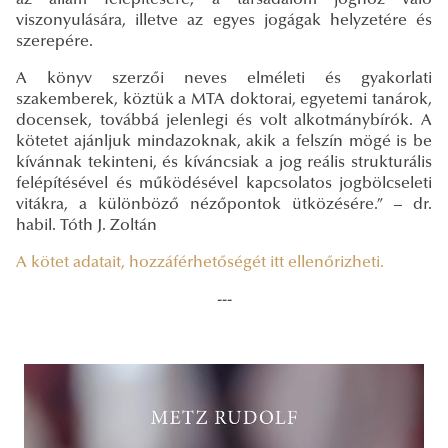
az állam felépítésére, a társadalom joghoz való
viszonyulására, illetve az egyes jogágak helyzetére és
szerepére.
A könyv szerzői neves elméleti és gyakorlati
szakemberek, köztük a MTA doktorai, egyetemi tanárok,
docensek, továbbá jelenlegi és volt alkotmánybírók. A
kötetet ajánljuk mindazoknak, akik a felszín mögé is be
kívánnak tekinteni, és kíváncsiak a jog reális strukturális
felépítésével és működésével kapcsolatos jogbölcseleti
vitákra, a különböző nézőpontok ütközésére.” – dr.
habil. Tóth J. Zoltán
A kötet adatait, hozzáférhetőségét itt ellenőrizheti.
---