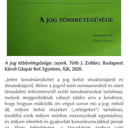
A jog többrétegűsége
. (szerk. Tóth J. Zoltán). Budapest:
Károli Gáspár Ref. Egyetem, ÁJK, 2020.
„Jelen tanulmánykötet a jog belső struktúrájáról és
dinamikájáról, illetve a jogról mint normarendről és mint
társadalmi intézményről szóló tanulmányokat tartalmaz,
melyek megpróbálnak választ találni arra a kérdésre,
hogy hogyan működik (és végső soron mi) a jog: miből
áll, milyen belső részeket („rétegeket”) tartalmaz,
továbbá ezek milyen módon viszonyulnak egymáshoz,
és milyen elméleti és gyakorlati konzekvenciákkal járnak