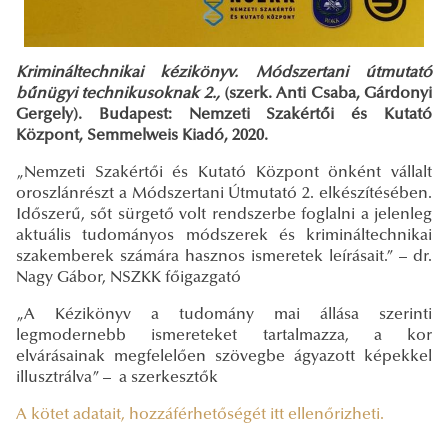
Krimináltechnikai kézikönyv. Módszertani útmutató
bűnügyi technikusoknak 2.,
(szerk. Anti Csaba, Gárdonyi
Gergely). Budapest: Nemzeti Szakértői és Kutató
Központ, Semmelweis Kiadó, 2020.
„Nemzeti Szakértői és Kutató Központ önként vállalt
oroszlánrészt a Módszertani Útmutató 2. elkészítésében.
Időszerű, sőt sürgető volt rendszerbe foglalni a jelenleg
aktuális tudományos módszerek és krimináltechnikai
szakemberek számára hasznos ismeretek leírásait.” – dr.
Nagy Gábor, NSZKK főigazgató
„A Kézikönyv a tudomány mai állása szerinti
legmodernebb ismereteket tartalmazza, a kor
elvárásainak megfelelően szövegbe ágyazott képekkel
illusztrálva” – a szerkesztők
A kötet adatait, hozzáférhetőségét itt ellenőrizheti.