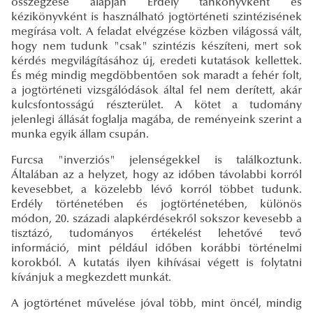
összegzése alapján Erdély tankönyvként és
kézikönyvként is használható jogtörténeti szintézisének
megírása volt. A feladat elvégzése közben világossá vált,
hogy nem tudunk "csak" szintézis készíteni, mert sok
kérdés megvilágításához új, eredeti kutatások kellettek.
És még mindig megdöbbentően sok maradt a fehér folt,
a jogtörténeti vizsgálódások által fel nem derített, akár
kulcsfontosságú részterület. A kötet a tudomány
jelenlegi állását foglalja magába, de reményeink szerint a
munka egyik állam csupán.
Furcsa "inverziós" jelenségekkel is találkoztunk.
Általában az a helyzet, hogy az időben távolabbi korról
kevesebbet, a közelebb lévő korról többet tudunk.
Erdély történetében és jogtörténetében, különös
módon, 20. századi alapkérdésekről sokszor kevesebb a
tisztázó, tudományos értékelést lehetővé tevő
információ, mint például időben korábbi történelmi
korokból. A kutatás ilyen kihívásai végett is folytatni
kívánjuk a megkezdett munkát.
A jogtörténet művelése jóval több, mint öncél, mindig