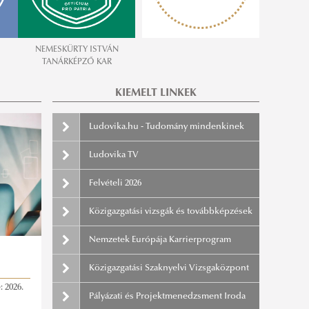
NEMESKÜRTY ISTVÁN
TANÁRKÉPZŐ KAR
KIEMELT LINKEK
Ludovika.hu - Tudomány mindenkinek
Ludovika TV
Felvételi 2026
Közigazgatási vizsgák és továbbképzések
Nemzetek Európája Karrierprogram
Közigazgatási Szaknyelvi Vizsgaközpont
 2026.
Pályázati és Projektmenedzsment Iroda