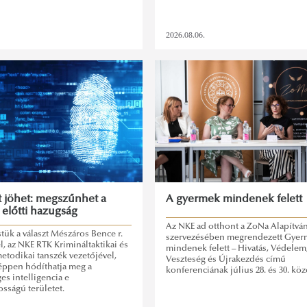
2026.08.06.
t jöhet: megszűnhet a
A gyermek mindenek felett
 előtti hazugság
Az NKE ad otthont a ZoNa Alapítvá
tük a választ Mészáros Bence r.
szervezésében megrendezett Gyer
, az NKE RTK Krimináltaktikai és
mindenek felett – Hivatás, Védelem
etodikai tanszék vezetőjével,
Veszteség és Újrakezdés című
ppen hódíthatja meg a
konferenciának július 28. és 30. közö
es intelligencia e
osságú területet.