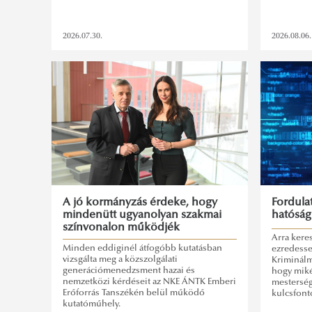
2026.07.30.
2026.08.06.
A jó kormányzás érdeke, hogy
Fordula
mindenütt ugyanolyan szakmai
hatóság
színvonalon működjék
Arra keres
Minden eddiginél átfogóbb kutatásban
ezredessel
vizsgálta meg a közszolgálati
Kriminálm
generációmenedzsment hazai és
hogy miké
nemzetközi kérdéseit az NKE ÁNTK Emberi
mesterség
Erőforrás Tanszékén belül működő
kulcsfont
kutatóműhely.