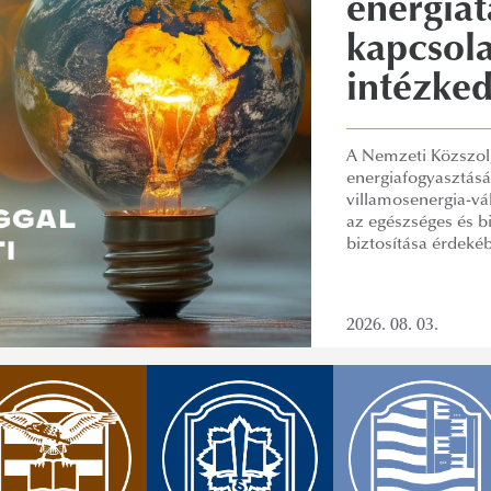
energiat
kapcsola
intézked
A Nemzeti Közszolg
energiafogyasztásá
villamosenergia-vá
az egészséges és 
biztosítása érdeké
2026. 08. 03.