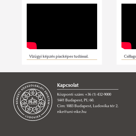
Vízügyi képzés piacképes tudással.
Csillag
Válaszd az NKE Víztudományi Karát!
Kapcsolat
Központi szám: +36 (1) 432-9000
1441 Budapest, Pf.: 60.
Cím: 1083 Budapest, Ludovika tér 2.
nke@uni-nke.hu