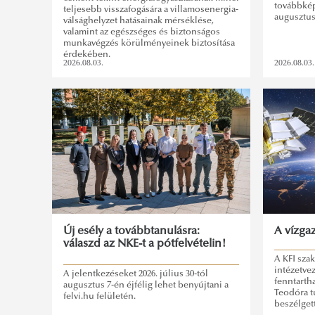
továbbképz
teljesebb visszafogására a villamosenergia-
augusztus 
válsághelyzet hatásainak mérséklése,
valamint az egészséges és biztonságos
munkavégzés körülményeinek biztosítása
érdekében.
2026.08.03.
2026.08.03.
Új esély a továbbtanulásra:
A vízgaz
válaszd az NKE-t a pótfelvételin!
A KFI szak
intézetve
A jelentkezéseket 2026. július 30-tól
fenntarth
augusztus 7-én éjfélig lehet benyújtani a
Teodóra 
felvi.hu felületén.
beszélget