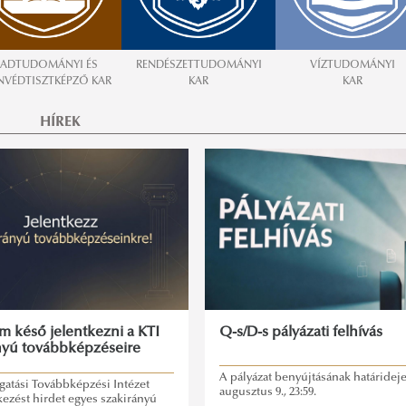
ADTUDOMÁNYI ÉS
RENDÉSZETTUDOMÁNYI
VÍZTUDOMÁNYI
VÉDTISZTKÉPZŐ KAR
KAR
KAR
HÍREK
 késő jelentkezni a KTI
Q-s/D-s pályázati felhívás
nyú továbbképzéseire
A pályázat benyújtásának határideje:
gatási Továbbképzési Intézet
augusztus 9., 23:59.
kezést hirdet egyes szakirányú