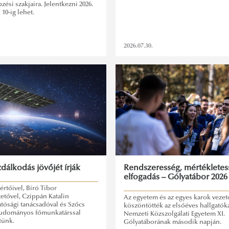
ési szakjaira. Jelentkezni 2026.
10-ig lehet.
2026.07.30.
dálkodás jövőjét írják
Rendszeresség, mértékletes
elfogadás – Gólyatábor 2026
értőivel, Bíró Tibor
zetővel, Czippán Katalin
Az egyetem és az egyes karok vezető
atósági tanácsadóval és Szőcs
köszöntötték az elsőéves hallgatóka
tudományos főmunkatárssal
Nemzeti Közszolgálati Egyetem XI.
tünk.
Gólyatáborának második napján.