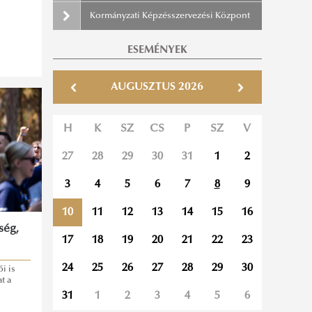
Kormányzati Képzésszervezési Központ
ESEMÉNYEK
AUGUSZTUS 2026
H
K
SZ
CS
P
SZ
V
27
28
29
30
31
1
2
3
4
5
6
7
8
9
10
11
12
13
14
15
16
ség,
17
18
19
20
21
22
23
24
25
26
27
28
29
30
i is
t a
31
1
2
3
4
5
6