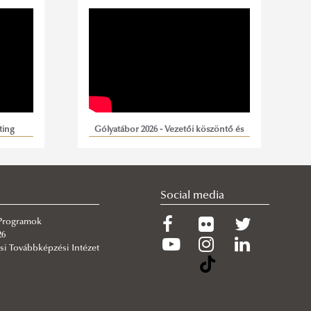
ting
Gólyatábor 2026 - Vezetői köszöntő és
gólyatánc
Social media
 Programok
26
si Továbbképzési Intézet