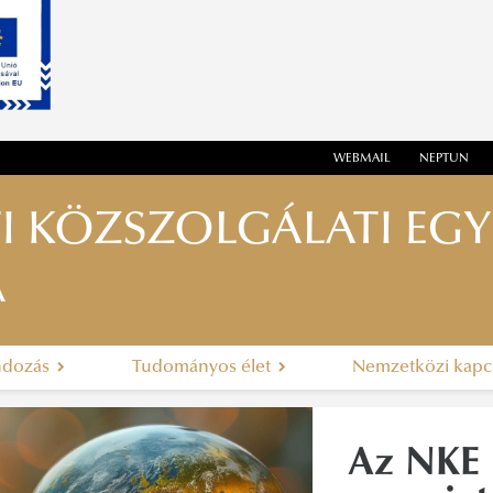
WEBMAIL
NEPTUN
I KÖZSZOLGÁLATI EG
A
ndozás
Tudományos élet
Nemzetközi kapc
Az NKE