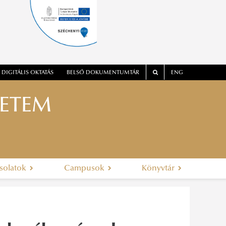
DIGITÁLIS OKTATÁS
BELSŐ DOKUMENTUMTÁR
ENG
YETEM
solatok
Campusok
Könyvtár