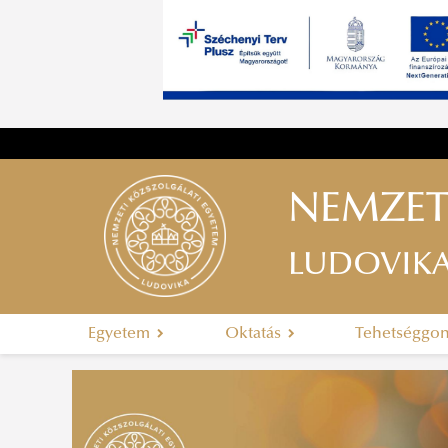
NEMZET
LUDOVIK
Egyetem
Oktatás
Tehetséggo