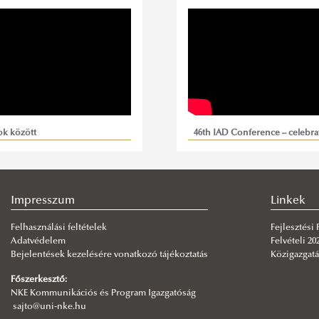
ok között
46th IAD Conference – celebra
the 70. anniverasy of IAD
Impresszum
Linkek
Felhasználási feltételek
Fejlesztési
Adatvédelem
Felvételi 20
Bejelentések kezelésére vonatkozó tájékoztatás
Közigazgatá
Főszerkesztő:
NKE Kommunikációs és Program Igazgatóság
sajto@uni-nke.hu