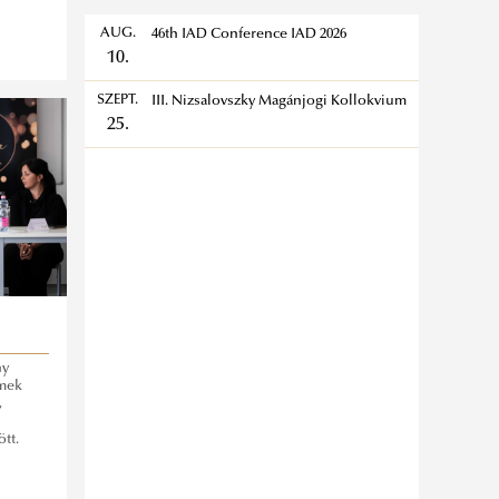
AUG.
46th IAD Conference IAD 2026
10.
SZEPT.
III. Nizsalovszky Magánjogi Kollokvium
25.
ny
mek
,
tt.