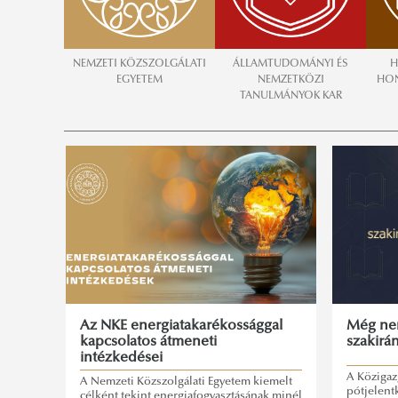
NEMZETI KÖZSZOLGÁLATI
ÁLLAMTUDOMÁNYI ÉS
H
EGYETEM
NEMZETKÖZI
HON
TANULMÁNYOK KAR
Az NKE energiatakarékossággal
Még nem
kapcsolatos átmeneti
szakirá
intézkedései
A Közigaz
A Nemzeti Közszolgálati Egyetem kiemelt
pótjelent
célként tekint energiafogyasztásának minél