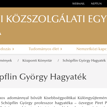
WEBMAIL
NEPTUN
I KÖZSZOLGÁLATI EG
A
ndozás
Tudományos élet
Nemzetközi kapc
emények
Központi Könyvtár
Schöpflin György Hagyaték
pflin György Hagyaték
os adománnyal bővült Kisebbségpolitikai Különgyűjtemén
 Schöpflin György professzor hagyatéka – özvegye Piret P