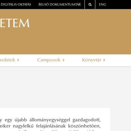
DIGITÁLIS OKTATÁS
BELSŐ DOKUMENTUMTÁR
ENG
YETEM
solatok
Campusok
Könyvtár
y egy újabb állományegységgel gazdagodott,
eiker nagylelkű felajánlásának köszönhetően,