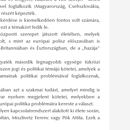
vel foglalkozik (Magyarország, Csehszlovákia,
 részét képezték.
kérdése is kiemelkedően fontos volt számára,
ezt a témakört fedik le.
zponti szerepet játszott életében, melyek
lt, s mint az európai polisz előszavában is
Britanniában és Észtországban, de a „hazája”
aték második legnagyobb egysége tükrözi
zen jogi és politikai témájú kötetei, amelyek a
amainak politikai problémáival foglalkoznak,
sában azt a szakmai tudást, amelyet mindig is
yar nyelven megjelent kötetei, melyekben a
rópai politika problémáira kereste a választ.
yen kapcsolatrendszert alakított ki élete során,
tán, Miszlivetz Ferenc vagy Pók Attila. Ezek a