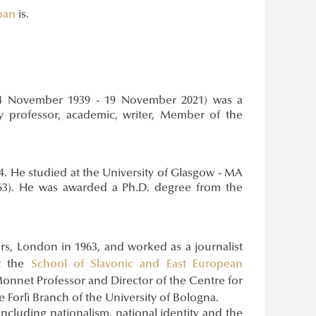
ában
is.
24 November 1939 - 19 November 2021) was a
sity professor, academic, writer, Member of the
2004. He studied at the University of Glasgow - MA
1963). He was awarded a Ph.D. degree from the
irs, London in 1963, and worked as a journalist
t the
School of Slavonic and East European
onnet Professor and Director of the Centre for
e Forlì Branch of the University of Bologna.
 including nationalism, national identity and the