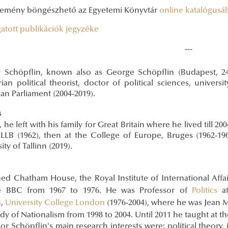
temény böngészhető az Egyetemi Könyvtár
online katalógus
gatott publikációk jegyzéke
---
 Schöpflin, known also as George Schöpflin (Budapest, 
ian political theorist, doctor of political sciences, univer
an Parliament (2004-2019).
s
, he left with his family for Great Britain where he lived till 
, LLB (1962), then at the College of Europe, Bruges (1962-
ity of Tallinn (2019).
ned Chatham House, the Royal Institute of International Affa
e BBC from 1967 to 1976. He was Professor of
Politics
a
s
,
University College London
(1976-2004), where he was Jean M
dy of Nationalism from 1998 to 2004. Until 2011 he taught at th
or Schöpflin's main research interests were: political theory,