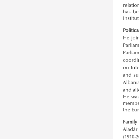
Adatbázis-ajánló: Scimago
relati
Adatbázis-ajánló: Scopus (Elsevier)
has be
Institu
Adatbázis-ajánló: SpringerLink
Adatbázis-ajánló: Taylor & Francis
Politica
He joi
Parlia
Parlia
coordi
on Int
and su
Albani
and al
He was
member
the Eur
Family
Aladár 
(1910-2