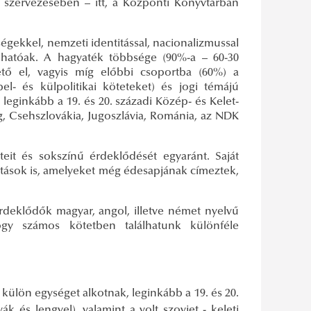
 szervezésében – itt, a Központi Könyvtárban
ekkel, nemzeti identitással, nacionalizmussal
lálhatóak. A hagyaték többsége (90%-a – 60-30
ető el, vagyis míg előbbi csoportba (60%) a
bel- és külpolitikai köteteket) és jogi témájú
ginkább a 19. és 20. századi Közép- és Kelet-
, Csehszlovákia, Jugoszlávia, Románia, az NDK
teit és sokszínű érdeklődését egyaránt. Saját
otások is, amelyeket még édesapjának címeztek,
érdeklődők magyar, angol, illetve német nyelvű
gy számos kötetben találhatunk különféle
ülön egységet alkotnak, leginkább a 19. és 20.
k és lengyel), valamint a volt szovjet - keleti