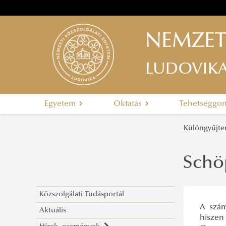
NEMZET
LUDOVIK
Egyetem
Oktatás
Tehetséggo
Különgyűjt
Schö
Közszolgálati Tudásportál
A szám
Aktuális
hiszen