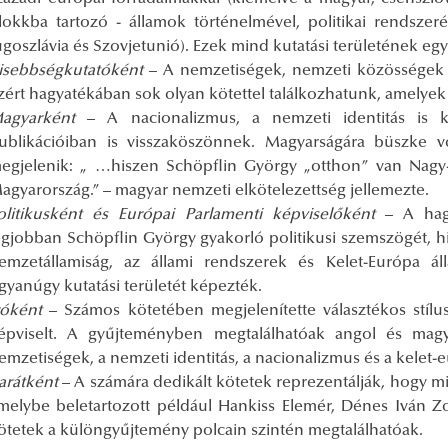
lokkba tartozó - államok történelmével, politikai rendszeré
ugoszlávia és Szovjetunió). Ezek mind kutatási területének egy
isebbségkutatóként
– A nemzetiségek, nemzeti közösségek 
zért hagyatékában sok olyan kötettel találkozhatunk, amelyek 
agyarként
– A nacionalizmus, a nemzeti identitás is kö
ublikációiban is visszaköszönnek. Magyarságára büszke vo
egjelenik: „ …hiszen Schöpflin György „otthon” van Nagy-
agyarország.” – magyar nemzeti elkötelezettség jellemezte.
olitikusként és Európai Parlamenti képviselőként
– A hagy
egjobban Schöpflin György gyakorló politikusi szemszögét, his
emzetállamiság, az állami rendszerek és Kelet-Európa áll
gyanúgy kutatási területét képezték.
róként
– Számos kötetében megjelenítette választékos stílu
épviselt. A gyűjteményben megtalálhatóak angol és mag
emzetiségek, a nemzeti identitás, a nacionalizmus és a kelet-eu
arátként
– A számára dedikált kötetek reprezentálják, hogy mil
melybe beletartozott például Hankiss Elemér, Dénes Iván Zol
ötetek a különgyűjtemény polcain szintén megtalálhatóak.