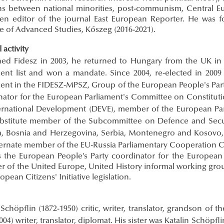
ons between national minorities, post-communism, Central 
en editor of the journal East European Reporter. He was f
te of Advanced Studies, Kőszeg (2016-2021).
l activity
ned Fidesz in 2003, he returned to Hungary from the UK in 
ment list and won a mandate. Since 2004, re-elected in 20
ment in the FIDESZ-MPSZ, Group of the European People's Part
nator for the European Parliament's Committee on Constitut
ernational Development (DEVE), member of the European Par
bstitute member of the Subcommittee on Defence and Secur
a, Bosnia and Herzegovina, Serbia, Montenegro and Kosovo,
ternate member of the EU-Russia Parliamentary Cooperation 
 the European People’s Party coordinator for the European
 of the United Europe, United History informal working group
opean Citizens' Initiative legislation.
Schöpflin (1872-1950) critic, writer, translator, grandson of
004) writer, translator, diplomat. His sister was Katalin Schöpf