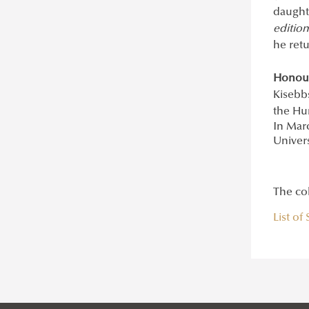
daughte
editio
he ret
Honour
Kisebb
the Hun
In Mar
Univers
The co
List of