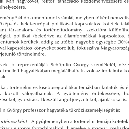
ík Iván nagykövet, rektori tanácsadó kezdeményezésére és
elhelyezésre.
temény 544 dokumentumot számlál, melyben főként nemzetiség
özép- és kelet-európai politikával kapcsolatos kötetek ta
an) társadalom- és történettudományi szekcióra különíth
lógiai, politikai (beleértve az államformákkal kapcsolatos, 
ntumok kerültek, addig az utóbbi nagyobb egységbe (30%) le
val kapcsolatos könyveket soroljuk, fókuszálva Magyarország
vjetunió történelmére.
vek jól reprezentálják Schöpflin György szemléletét, néze
sei mellett hagyatékában megtalálhatóak azok az irodalmi alk
tak.
tikai, történelmi és kisebbségpolitikai témákban kutatók és 
k között válogathatnak. A gyűjtemény érdekessége, ho
éseket, gyorsírással készült angol jegyzeteket, ajánlásokat is.
lin György professzor hagyatéka tükrözi személyiségét is:
örténészként
– A gyűjteményben a történelmi témájú kötetek k
zázadi európai forradalmakkal (kiemelve a magyar, csehszlová