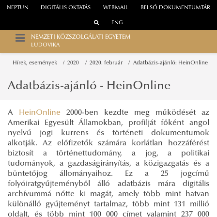
NEPTUN
DIGITÁLIS OKTATÁS
WEBMAIL
BELSŐ DOKUMENTUMTÁR
ENG
NEMZETI KÖZSZOLGÁLATI EGYETEM
LUDOVIKA
Hírek, események
2020
2020. február
Adatbázis-ajánló: HeinOnline
Adatbázis-ajánló - HeinOnline
A
HeinOnline
2000-ben kezdte meg működését az
Amerikai Egyesült Államokban, profilját főként angol
nyelvű jogi kurrens és történeti dokumentumok
alkotják. Az előfizetők számára korlátlan hozzáférést
biztosít a történettudomány, a jog, a politikai
tudományok, a gazdaságirányítás, a közigazgatás és a
büntetőjog állományaihoz. Ez a 25 jogcímű
folyóiratgyűjteményből álló adatbázis mára digitális
archívummá nőtte ki magát, amely több mint hatvan
különálló gyűjteményt tartalmaz, több mint 131 millió
oldalt, és több mint 100 000 címet valamint 237 000