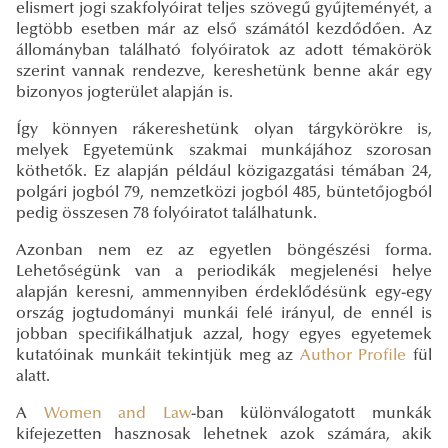
elismert jogi szakfolyóirat teljes szövegű gyűjteményét, a
legtöbb esetben már az első számától kezdődően. Az
állományban található folyóiratok az adott témakörök
szerint vannak rendezve, kereshetünk benne akár egy
bizonyos jogterület alapján is.
Így könnyen rákereshetünk olyan tárgykörökre is,
melyek Egyetemünk szakmai munkájához szorosan
köthetők. Ez alapján például közigazgatási témában 24,
polgári jogból 79, nemzetközi jogból 485, büntetőjogból
pedig összesen 78 folyóiratot találhatunk.
Azonban nem ez az egyetlen böngészési forma.
Lehetőségünk van a periodikák megjelenési helye
alapján keresni, ammennyiben érdeklődésünk egy-egy
ország jogtudományi munkái felé irányul, de ennél is
jobban specifikálhatjuk azzal, hogy egyes egyetemek
kutatóinak munkáit tekintjük meg az
Author Profile
fül
alatt.
A
Women and Law
-ban különválogatott munkák
kifejezetten hasznosak lehetnek azok számára, akik