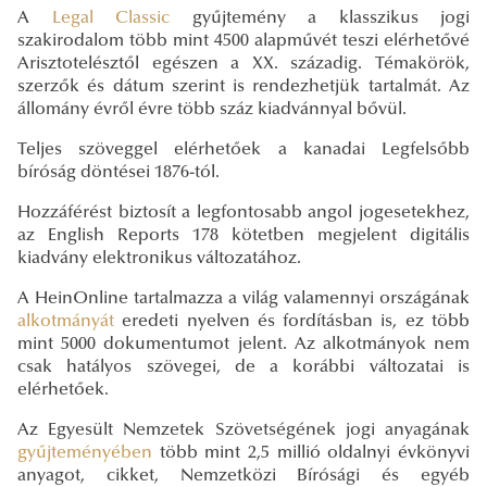
A
Legal Classic
gyűjtemény a klasszikus jogi
szakirodalom több mint 4500 alapművét teszi elérhetővé
Arisztotelésztől egészen a XX. századig. Témakörök,
szerzők és dátum szerint is rendezhetjük tartalmát. Az
állomány évről évre több száz kiadvánnyal bővül.
Teljes szöveggel elérhetőek a kanadai Legfelsőbb
bíróság döntései 1876-tól.
Hozzáférést biztosít a legfontosabb angol jogesetekhez,
az English Reports 178 kötetben megjelent digitális
kiadvány elektronikus változatához.
A HeinOnline tartalmazza a világ valamennyi országának
alkotmányát
eredeti nyelven és fordításban is, ez több
mint 5000 dokumentumot jelent. Az alkotmányok nem
csak hatályos szövegei, de a korábbi változatai is
elérhetőek.
Az Egyesült Nemzetek Szövetségének jogi anyagának
gyűjteményében
több mint 2,5 millió oldalnyi évkönyvi
anyagot, cikket, Nemzetközi Bírósági és egyéb