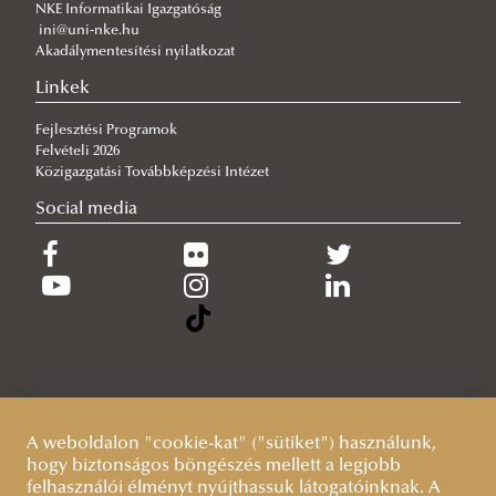
NKE Informatikai Igazgatóság
ini@uni-nke.hu
Akadálymentesítési nyilatkozat
Linkek
Fejlesztési Programok
Felvételi 2026
Közigazgatási Továbbképzési Intézet
Social media
A weboldalon "cookie-kat" ("sütiket") használunk,
hogy biztonságos böngészés mellett a legjobb
felhasználói élményt nyújthassuk látogatóinknak. A