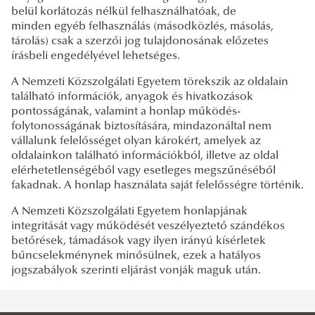
belül korlátozás nélkül felhasználhatóak, de
minden egyéb felhasználás (másodközlés, másolás,
tárolás) csak a szerzői jog tulajdonosának előzetes
írásbeli engedélyével lehetséges.
A Nemzeti Közszolgálati Egyetem törekszik az oldalain
található információk, anyagok és hivatkozások
pontosságának, valamint a honlap működés-
folytonosságának biztosítására, mindazonáltal nem
vállalunk felelősséget olyan károkért, amelyek az
oldalainkon található információkból, illetve az oldal
elérhetetlenségéből vagy esetleges megszűnéséből
fakadnak. A honlap használata saját felelősségre történik.
A Nemzeti Közszolgálati Egyetem honlapjának
integritását vagy működését veszélyeztető szándékos
betőrések, támadások vagy ilyen irányú kísérletek
bűncselekménynek minősülnek, ezek a hatályos
jogszabályok szerinti eljárást vonják maguk után.