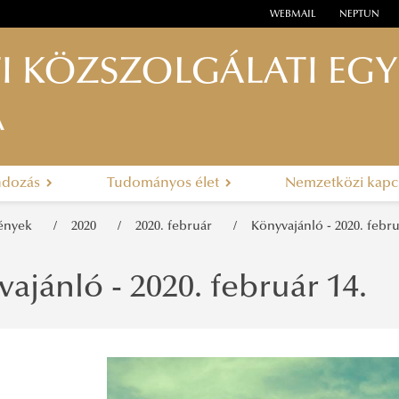
WEBMAIL
NEPTUN
I KÖZSZOLGÁLATI EG
A
ndozás
Tudományos élet
Nemzetközi kapc
mények
2020
2020. február
Könyvajánló - 2020. febru
ajánló - 2020. február 14.