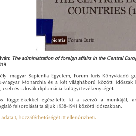
Iván:
The administration of foreign affairs in the Central Eur
2019
élyi magyar Sapientia Egyetem, Forum Iuris Könyvkiadó go
k-Magyar Monarchia és a két világháború közötti időszak kü
, cseh és szlovák diplomácia külügyi tevékenységét.
s függelékekkel egészítette ki a szerző a munkáját, a
glaló felsorolását találjuk 1938-1941 közötti időszakban.
 adatait, hozzáférhetőségét itt ellenőrizheti.