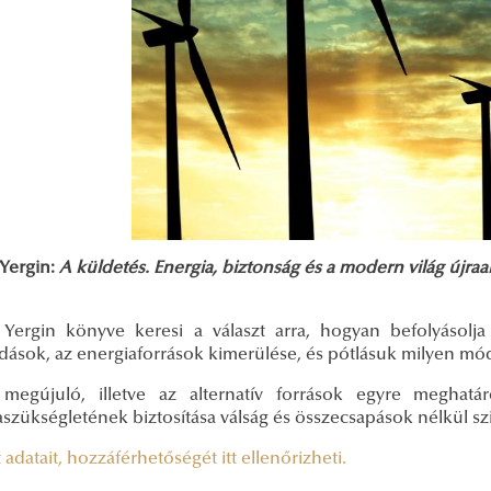
 Yergin:
A küldetés. Energia, biztonság és a modern világ újraa
 Yergin könyve keresi a választ arra, hogyan befolyásolja
dások, az energiaforrások kimerülése, és pótlásuk milyen mód
megújuló, illetve az alternatív források egyre meghat
szükségletének biztosítása válság és összecsapások nélkül szi
 adatait, hozzáférhetőségét itt ellenőrizheti.