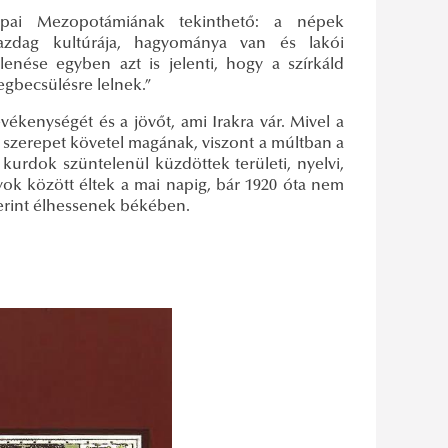
ópai Mezopotámiának tekinthető: a népek
gazdag kultúrája, hagyománya van és lakói
nése egyben azt is jelenti, hogy a szírkáld
gbecsülésre lelnek.”
evékenységét és a jövőt, ami Irakra vár. Mivel a
ő szerepet követel magának, viszont a múltban a
 kurdok szüntelenül küzdöttek területi, nyelvi,
yok között éltek a mai napig, bár 1920 óta nem
zerint élhessenek békében.