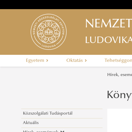
NEMZET
LUDOVIK
Egyetem
Oktatás
Tehetséggo
Hírek, ese
Könyv
Közszolgálati Tudásportál
Aktuális