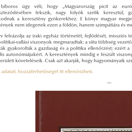
i bíboros úgy véli, hogy „Magyarország picit az eur
szteződésében fekszik, nagy folyók szelik keresztül, 
kodnak a keresztény gyökerekhez. E könyv magyar megjele
tények nem idegenek ezen a földön, hanem szimpátiára és me
 felvázolja az iraki egyház történetét, fejlődését, missziós t
olitikai-vallási viszonyok megmaradtak: a síita többség vezet
ák gyakorolták a gazdaság és a politika ellenőrzést; ezért a
ális autonómiájukért. A keresztények mindig e feszült viszon
területi követeléseik. Csak azt akarják, hogy hagyományaik s
 adatait, hozzáférhetőségét itt ellenőrizheti.
---