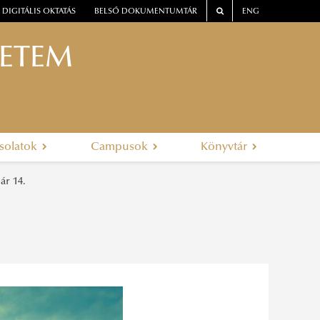
DIGITÁLIS OKTATÁS
BELSŐ DOKUMENTUMTÁR
ENG
YETEM
solatok
Campusok
Könyvtár
ár 14.