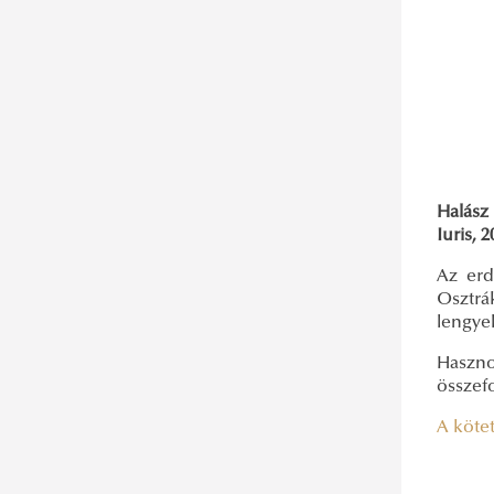
Halász 
Iuris, 
Az erd
Osztrá
lengyel
Haszno
összefo
A kötet