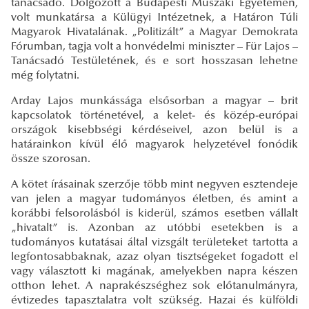
tanácsadó. Dolgozott a Budapesti Műszaki Egyetemen,
volt munkatársa a Külügyi Intézetnek, a Határon Túli
Magyarok Hivatalának. „Politizált” a Magyar Demokrata
Fórumban, tagja volt a honvédelmi miniszter – Für Lajos –
Tanácsadó Testületének, és e sort hosszasan lehetne
még folytatni.
Arday Lajos munkássága elsősorban a magyar – brit
kapcsolatok történetével, a kelet- és közép-európai
országok kisebbségi kérdéseivel, azon belül is a
határainkon kívül élő magyarok helyzetével fonódik
össze szorosan.
A kötet írásainak szerzője több mint negyven esztendeje
van jelen a magyar tudományos életben, és amint a
korábbi felsorolásból is kiderül, számos esetben vállalt
„hivatalt” is. Azonban az utóbbi esetekben is a
tudományos kutatásai által vizsgált területeket tartotta a
legfontosabbaknak, azaz olyan tisztségeket fogadott el
vagy választott ki magának, amelyekben napra készen
otthon lehet. A naprakészséghez sok előtanulmányra,
évtizedes tapasztalatra volt szükség. Hazai és külföldi