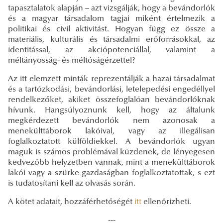
tapasztalatok alapján – azt vizsgálják, hogy a bevándorlók
és a magyar társadalom tagjai miként értelmezik a
politikai és civil aktivitást. Hogyan függ ez össze a
materiális, kulturális és társadalmi erőforrásokkal, az
identitással, az akciópotenciállal, valamint a
méltányosság- és méltóságérzettel?
Az itt elemzett minták reprezentálják a hazai társadalmat
és a tartózkodási, bevándorlási, letelepedési engedéllyel
rendelkezőket, akiket összefoglalóan bevándorlóknak
hívunk. Hangsúlyoznunk kell, hogy az általunk
megkérdezett bevándorlók nem azonosak a
menekülttáborok lakóival, vagy az illegálisan
foglalkoztatott külföldiekkel. A bevándorlók ugyan
maguk is számos problémával küzdenek, de lényegesen
kedvezőbb helyzetben vannak, mint a menekülttáborok
lakói vagy a szürke gazdaságban foglalkoztatottak, s ezt
is tudatosítani kell az olvasás során.
A kötet adatait, hozzáférhetőségét
itt
ellenőrizheti.
---