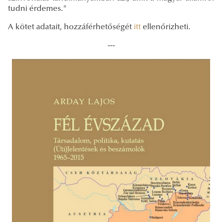
tudni érdemes."
A kötet adatait, hozzáférhetőségét
itt
ellenőrizheti.
---