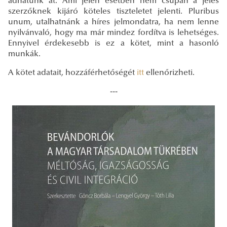
adhatunk át. Ami jelen esetben nem csupán a jeles
szerzőknek kijáró köteles tiszteletet jelenti. Pluribus
unum, utalhatnánk a híres jelmondatra, ha nem lenne
nyilvánvaló, hogy ma már mindez fordítva is lehetséges.
Ennyivel érdekesebb is ez a kötet, mint a hasonló
munkák.
A kötet adatait, hozzáférhetőségét
itt
ellenőrizheti.
---