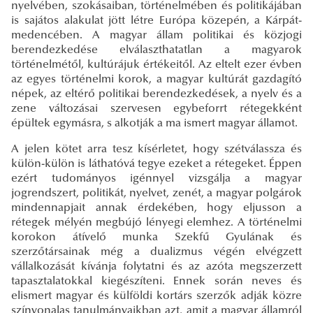
nyelvében, szokásaiban, történelmében és politikájában
is sajátos alakulat jött létre Európa közepén, a Kárpát-
medencében. A magyar állam politikai és közjogi
berendezkedése elválaszthatatlan a magyarok
történelmétől, kultúrájuk értékeitől. Az eltelt ezer évben
az egyes történelmi korok, a magyar kultúrát gazdagító
népek, az eltérő politikai berendezkedések, a nyelv és a
zene változásai szervesen egybeforrt rétegekként
épültek egymásra, s alkotják a ma ismert magyar államot.
A jelen kötet arra tesz kísérletet, hogy szétválassza és
külön-külön is láthatóvá tegye ezeket a rétegeket. Éppen
ezért tudományos igénnyel vizsgálja a magyar
jogrendszert, politikát, nyelvet, zenét, a magyar polgárok
mindennapjait annak érdekében, hogy eljusson a
rétegek mélyén megbújó lényegi elemhez. A történelmi
korokon átívelő munka Szekfű Gyulának és
szerzőtársainak még a dualizmus végén elvégzett
vállalkozását kívánja folytatni és az azóta megszerzett
tapasztalatokkal kiegészíteni. Ennek során neves és
elismert magyar és külföldi kortárs szerzők adják közre
színvonalas tanulmányaikban azt, amit a magyar államról