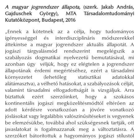
A magyar jogrendszer állapota,
(szerk. Jakab András,
Gajduschek György), MTA Társadalomtudományi
Kutatóközpont, Budapest, 2016
„Ennek a kötetnek az a célja, hogy tudományos
igényességgel és interdiszciplináris módszerekkel
áttekintse a magyar jogrendszer aktuális állapotát. A
jogászi tárgyalásmód rendszerint megelégszik a
szabályozás dogmatikai nyelvezetű bemutatásával, mi
azonban úgy véljük, hogy ez elégtelen a jogrendszer
állapotának érdemi megértéséhez, ezért a társadalmi
környezetet (lehetőleg statisztikai adatokkal
alátámasztva), a vélhető hatásokat, a szabályozások célját,
valamint társadalmi elfogadottságát is vizsgáljuk. Arra
biztattuk ezért szerzőinket, hogy a szokásos
kontinentális jogászi megközelítésmódtól eltérően az
adott kérdésre vonatkozóan a jövőre vonatkozó
jóslásokat vagy legalábbis valószínűsítéseket is vegyenek
be elemzésükbe, továbbá ahol szükségesnek tartják, ott
javaslatokat is fogalmazzanak meg a változtatásra. A
szerzőket bátorítottuk a hagyományos jogászi stílustól