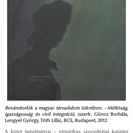
Bevándorlók a magyar társadalom tükrében. - Méltóság,
igazságosság és civil integráció,
(szerk. Göncz Borbála,
Lengyel György, Tóth Lilla), BCE, Budapest, 2012
A kötet tanulmányai – empirikus szociológiai kutatási