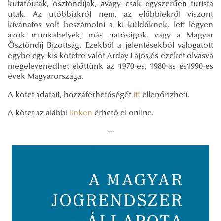
kutatóutak, ösztöndíjak, avagy csak egyszerűen turista
utak. Az utóbbiakról nem, az előbbiekről viszont
kívánatos volt beszámolni a ki küldőknek, lett légyen
azok munkahelyek, más hatóságok, vagy a Magyar
Ösztöndíj Bizottság. Ezekből a jelentésekből válogatott
egybe egy kis kötetre valót Arday Lajos,és ezeket olvasva
megelevenedhet előttünk az 1970-es, 1980-as és1990-es
évek Magyarországa.
A kötet adatait, hozzáférhetőségét
itt
ellenőrizheti.
A kötet az alábbi
linken
érhető el online.
---