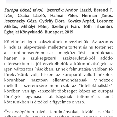
Európa közel, távol,
(szerzők: Andor László, Berend T.
Iván, Csaba László, Halmai Péter, Herman János,
Jeszenszky Géza, Győrffy Dóra, Kovács Árpád, Losoncz
Miklós, Mihályi Péter, Szelényi Iván, Tóth Tihamér),
Éghajlat Könyvkiadó, Budapest, 2019
Kötetünket igen sokszínűnek nevezhetjük. Az azonos
kiindulási alapvetések mellett/mi történt és mi történhet
a kontinensen/nemcsak megközelítési pontokban,
hanem a szükségszerű, szakterületükből adódó
eltérésekben is jól érzékelhetők a különbözőségek az
igen változatos írásokban. Ennek felmutatása valóban fő
törekvésünk volt, hiszen az Európáról vallott nézetek
korunkban riasztóan ellentmondásosak. Mindezek
mellett - szerencsére nem csak az "intellektualisták"
körében van így -abszolút többséget képez az európai
térségek egymásra utaltságának felismerése, amit
kötetünkben is érzékel a figyelmes olvasó.
Összességében nívós tanulmányokat, kiváló esszéket