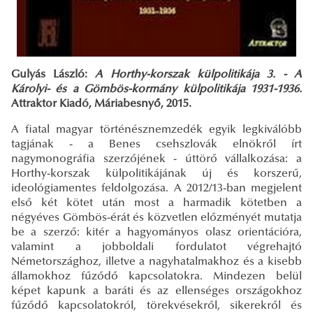
Gulyás László:
A Horthy-korszak külpolitikája 3. - A
Károlyi- és a Gömbös-kormány külpolitikája 1931-1936.
Attraktor Kiadó, Máriabesnyő, 2015.
A fiatal magyar történésznemzedék egyik legkiválóbb
tagjának - a Benes csehszlovák elnökről írt
nagymonográfia szerzőjének - úttörő vállalkozása: a
Horthy-korszak külpolitikájának új és korszerű,
ideológiamentes feldolgozása. A 2012/13-ban megjelent
első két kötet után most a harmadik kötetben a
négyéves Gömbös-érát és közvetlen előzményét mutatja
be a szerző: kitér a hagyományos olasz orientációra,
valamint a jobboldali fordulatot végrehajtó
Németországhoz, illetve a nagyhatalmakhoz és a kisebb
államokhoz fűződő kapcsolatokra. Mindezen belül
képet kapunk a baráti és az ellenséges országokhoz
fűződő kapcsolatokról, törekvésekről, sikerekről és