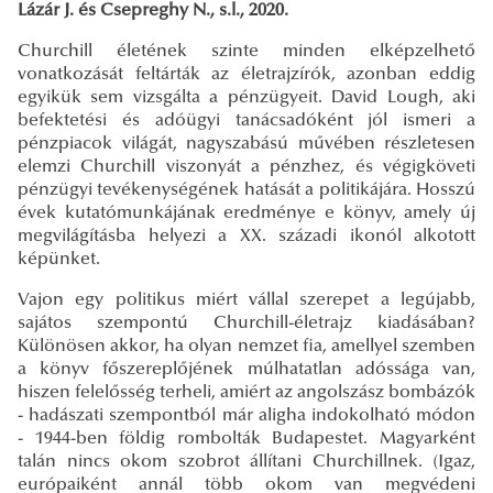
Lázár J. és Csepreghy N., s.l., 2020.
Churchill életének szinte minden elképzelhető
vonatkozását feltárták az életrajzírók, azonban eddig
egyikük sem vizsgálta a pénzügyeit. David Lough, aki
befektetési és adóügyi tanácsadóként jól ismeri a
pénzpiacok világát, nagyszabású művében részletesen
elemzi Churchill viszonyát a pénzhez, és végigköveti
pénzügyi tevékenységének hatását a politikájára. Hosszú
évek kutatómunkájának eredménye e könyv, amely új
megvilágításba helyezi a XX. századi ikonól alkotott
képünket.
Vajon egy politikus miért vállal szerepet a legújabb,
sajátos szempontú Churchill-életrajz kiadásában?
Különösen akkor, ha olyan nemzet fia, amellyel szemben
a könyv főszereplőjének múlhatatlan adóssága van,
hiszen felelősség terheli, amiért az angolszász bombázók
- hadászati szempontból már aligha indokolható módon
- 1944-ben földig rombolták Budapestet. Magyarként
talán nincs okom szobrot állítani Churchillnek. (Igaz,
európaiként annál több okom van megvédeni