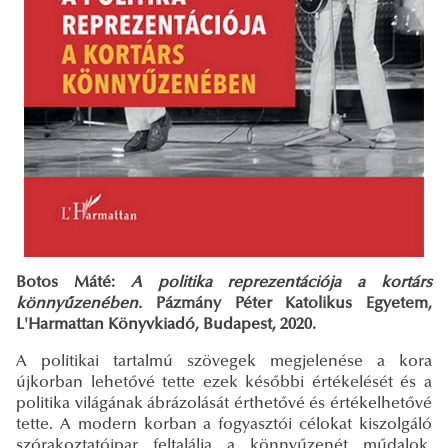
Botos Máté:
A politika reprezentációja a kortárs
könnyűzenében.
Pázmány Péter Katolikus Egyetem,
L'Harmattan Könyvkiadó, Budapest, 2020.
A politikai tartalmú szövegek megjelenése a kora
újkorban lehetővé tette ezek későbbi értékelését és a
politika világának ábrázolását érthetővé és értékelhetővé
tette. A modern korban a fogyasztói célokat kiszolgáló
szórakoztatóipar feltalálja a könnyűzenét műdalok,