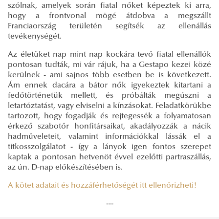
szólnak, amelyek során fiatal nőket képeztek ki arra,
hogy a frontvonal mögé átdobva a megszállt
Franciaország területén segítsék az ellenállás
tevékenységét.
Az életüket nap mint nap kockára tevő fiatal ellenállók
pontosan tudták, mi vár rájuk, ha a Gestapo kezei közé
kerülnek - ami sajnos több esetben be is következett.
Ám ennek dacára a bátor nők igyekeztek kitartani a
fedőtörténetük mellett, és próbálták megúszni a
letartóztatást, vagy elviselni a kínzásokat. Feladatkörükbe
tartozott, hogy fogadják és rejtegessék a folyamatosan
érkező szabotőr honfitársaikat, akadályozzák a nácik
hadműveleteit, valamint információkkal lássák el a
titkosszolgálatot - így a lányok igen fontos szerepet
kaptak a pontosan hetvenöt évvel ezelőtti partraszállás,
az ún. D-nap előkészítésében is.
A kötet adatait és hozzáférhetőségét itt ellenőrizheti!
---