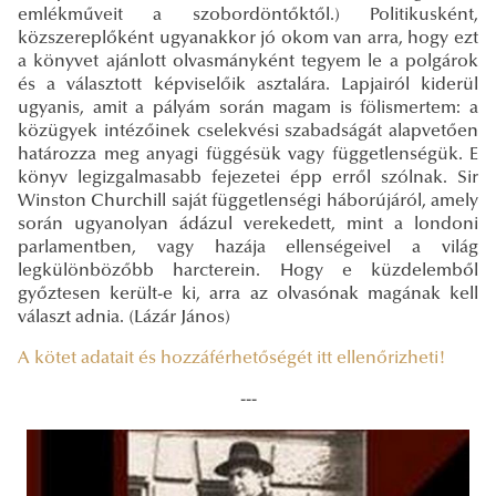
emlékműveit a szobordöntőktől.) Politikusként,
közszereplőként ugyanakkor jó okom van arra, hogy ezt
a könyvet ajánlott olvasmányként tegyem le a polgárok
és a választott képviselőik asztalára. Lapjairól kiderül
ugyanis, amit a pályám során magam is fölismertem: a
közügyek intézőinek cselekvési szabadságát alapvetően
határozza meg anyagi függésük vagy függetlenségük. E
könyv legizgalmasabb fejezetei épp erről szólnak. Sir
Winston Churchill saját függetlenségi háborújáról, amely
során ugyanolyan ádázul verekedett, mint a londoni
parlamentben, vagy hazája ellenségeivel a világ
legkülönbözőbb harcterein. Hogy e küzdelemből
győztesen került-e ki, arra az olvasónak magának kell
választ adnia. (Lázár János)
A kötet adatait és hozzáférhetőségét itt ellenőrizheti!
---