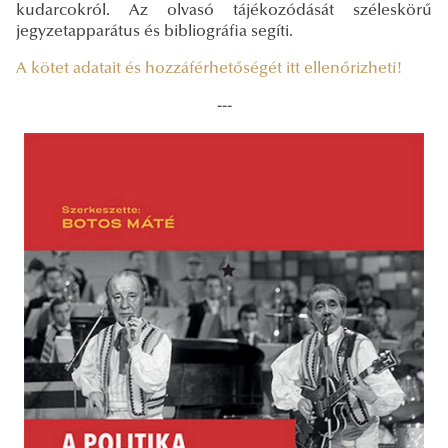
kudarcokról. Az olvasó tájékozódását széleskörű
jegyzetapparátus és bibliográfia segíti.
A kötet adatait és hozzáférhetőségét itt ellenőrizheti!
---