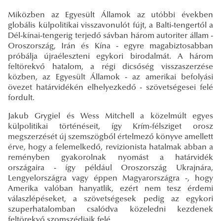
Miközben az Egyesült Államok az utóbbi években
globális külpolitikai visszavonulót fújt, a Balti-tengertől a
Dél-kínai-tengerig terjedő sávban három autoriter állam -
Oroszország, Irán és Kína - egyre magabiztosabban
próbálja újraéleszteni egykori birodalmát. A három
feltörekvő hatalom, a régi dicsőség visszaszerzése
közben, az Egyesült Államok - az amerikai befolyási
övezet határvidékén elhelyezkedő - szövetségesei felé
fordult.
Jakub Grygiel és Wess Mitchell a közelmúlt egyes
külpolitikai történéseit, így Krím-félsziget orosz
megszerzését új szemszögből értelmező könyve amellett
érve, hogy a felemelkedő, revizionista hatalmak abban a
reményben gyakorolnak nyomást a határvidék
országaira - így például Oroszország Ukrajnára,
Lengyelországra vagy éppen Magyarországra -, hogy
Amerika valóban hanyatlik, ezért nem tesz érdemi
válaszlépéseket, a szövetségesek pedig az egykori
szuperhatalomban csalódva közeledni kezdenek
feltörekvő szomszédjaik felé.