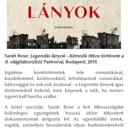
Sarah Rose:
Legendás lányok - Kémnők titkos története a
II. világháborúból.
Partvonal, Budapest, 2019.
Izgalmas kémtörténetek tele romantikával,
küzdelemmel, kódnevekkel, felrobbantott vonatokkal,
bátorsággal és sok-sok árulással - a Legendás lányok igaz
történeteiből kiderül, mire képesek a nők, ha nemes
ügyért kell harcba szállni.
A kötet szerzője, Sarah Rose a brit titkosszolgálat
különleges egységének hosszú időre titkosított
dokumentumait dolgozta fel. Az egyedülálló iratok,
naplók, személyes beszámolók olyan hadműveletekről