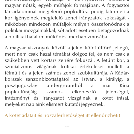
magyar nóták, egyéb műfajok formájában. A fogyasztói
társadalommal megjelenő popkultúra pedig kitermeli a
kor igényeinek megfelelő zenei irányzatok sokaságát -
miközben mindezen műfaljok mélyen összefonódnak a
politikai mozgalmakkal, sőt adott esetben betagozódnak
a politikai hatalom működési mechanizmusába.
A magyar viszonyok között a jelen kötet úttörő jellegű,
mert nem csak hazai témákat dolgoz fel, és nem csak a
szűkebben vett kortárs zenére fókuszál. A letűnt kor, a
szocializmus világának kritikai értékelései mellett a
félmúlt és a jelen számos zenei szubkultúrája. A Kádár-
korszak sanzonbizottságától az István, a királyig, a
posztjugoszláv undergroundtól a mai Kína
popkultúrájáig számos elképesztő jelenséget,
intézményt és irányzatot vizsgálnak a kötet írásai,
melyeket napjaink elismert kutatói jegyeznek.
A kötet adatait és hozzáférhetőségét itt ellenőrizheti!
---