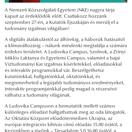
A Nemzeti Közszolgálati Egyetem (NKE) nagyra tárja
kapuit az érdeklődők előtt. Csatlakozz hozzánk
szeptember 27-én, a Kutatók Éjszakáján és merülj el a
tudomány izgalmas világában!
A digitális átalakulástól az álhírekig, a háborúk hatásaitól
a klímaváltozásig – nálunk mindenki megtalálja a számára
érdekes területet. A Ludovika Campus, Szolnok, a Zrínyi
Miklós Laktanya és Egyetemi Campus, valamint a bajai
Víztudományi Kar izgalmas kísérletekkel, előadásokkal
és interaktív programokkal vár. Beszélgethetsz
kutatóinkkal, hallgatóinkkal, oktatóinkkal, és
megismerheted a legújabb tudományos eredményeket,
interaktív programjainkkal pedig magad is részesévé
válhatsz a tudomány világának.
A Ludovika Campuson a bemutatók mellett számos
különleges előadást hallgathatnak meg az oda látogatók.
Az Oktatási Központ előadótermeiben Ukrajna, az
európai integrációs kihívás című előadás 15.00 órától, a
Kezünkben a jövőnk – Társadalom 5.0 16.00 órától, a