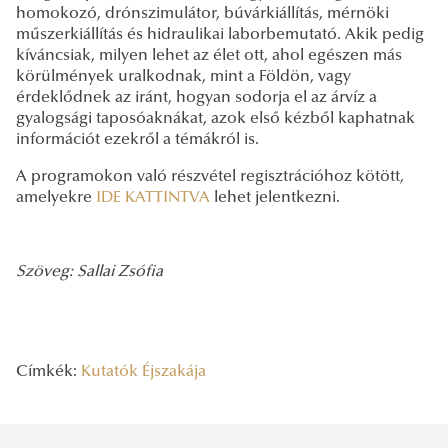
homokozó, drónszimulátor, búvárkiállítás, mérnöki
műszerkiállítás és hidraulikai laborbemutató. Akik pedig
kíváncsiak, milyen lehet az élet ott, ahol egészen más
körülmények uralkodnak, mint a Földön, vagy
érdeklődnek az iránt, hogyan sodorja el az árvíz a
gyalogsági taposóaknákat, azok első kézből kaphatnak
információt ezekről a témákról is.
A programokon való részvétel regisztrációhoz kötött,
amelyekre
IDE KATTINTVA
lehet jelentkezni.
Szöveg: Sallai Zsófia
Címkék:
Kutatók Éjszakája