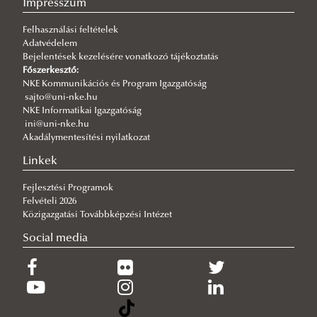
Impresszum
Új esély a továbbtanulásra: válaszd az NKE-t a pótfelvételin!
Felhasználási feltételek
2026/07/29
Adatvédelem
A gyermek mindenek felett
Bejelentések kezelésére vonatkozó tájékoztatás
2026/07/27
Főszerkesztő:
Hamarosan indul a jelentkezés az egyetemi pótfelvételire
NKE Kommunikációs és Program Igazgatóság
sajto@uni-nke.hu
2026/07/27
NKE Informatikai Igazgatóság
Tiszolczi Balázs Gergely: A biztonságot nem lehet csupán
ini@uni-nke.hu
tankönyvekből megtanulni
Akadálymentesítési nyilatkozat
2026/07/26
Linkek
Imago Dei az algoritmusok korában
Fejlesztési Programok
Felvételi 2026
Közigazgatási Továbbképzési Intézet
Social media