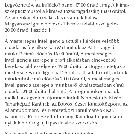
Legyőzhető-e az infláció? panel 17.00 órától, míg A klíma-
szkepticizmustól a klímaváltozás tagadásáig 18.00 órától,
Az amerikai elnökválasztás és annak hatása
Magyarországra elnevezésű kerekasztal-beszélgetés
20.00 órától kezdődik.
A mesterséges intelligencia aktuális kérdéseivel több
előadás is foglalkozik: a Mi tanítjuk az AI-t – vagy ő
minket? című előadás 16.00 órától, A mesterséges
intelligencia szerepe a profilalkotásban elnevezésű
kerekasztal-beszélgetés 19.00 órától, a Hogyan etetjük a
mesterséges intelligenciát? Adatok itt, adatok ott, adatok
mindenhol című előadás 20.00 órától, A mesterséges
intelligencia szerepe a munkaerő kiválasztásában című
előadás 21.00 órától hallható. A programokon mások
mellett az egyetem újonnan indult Nemeskürty István
Tanárképző Karának, az Eötvös József Kutatóközpont, az
Államtudományi és Nemzetközi Tanulmányok Kar,
valamint a Rendészettudományi Kar előadói jóvoltából
nyílik lehetőség új tapasztalatok szerzésére.