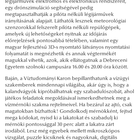
légijárművek elektromos és elektronikus rendszereit,
egy drónszimuláció segítségével pedig
megtapasztalhatják a pilóta nélküli légijárművek
irányításának alapjait. Láthatók lesznek meteorológiai
szenzorokkal felszerelt pilóta nélküli repülőgépek,
amelyek új lehetőségeket nyitnak az időjárás
előrejelzések pontosabbá tételében, valamint egy
magyar fejlesztésű 3D-s nyomtató látványos nyomtatási
folyamatát is megnézhetik és annak végtermékét
magukkal vihetik, azok, akik ellátogatnak a Debreceni
Egyetem szolnoki campusára 16.00 és 20.00 óra között.
Baján, a Víztudományi Karon bepillanthatunk a vízügyi
szakemberek mindennapi világába, akár úgy is, hogy a
kalandvágyók kipróbálhatnak egy szabadulószobát, ahol
játékos feladatok megoldásával ismerkedhetnek meg a
vízmérnöki szakma rejtelmeivel. Ha bezárul az ajtó, csak
magatokban bízhattok! Gondolkodj mérnökként, fejtsd
mega kódokat, nyisd ki a lakatokat és szabadulj ki
mérnöki pontossággal 30 perc alatt a lakatra zárt
irodából. Lesz még egyebek mellett mikroszkópos
vizsgálat, puzzle kicsiknek és nagyoknak, digitális