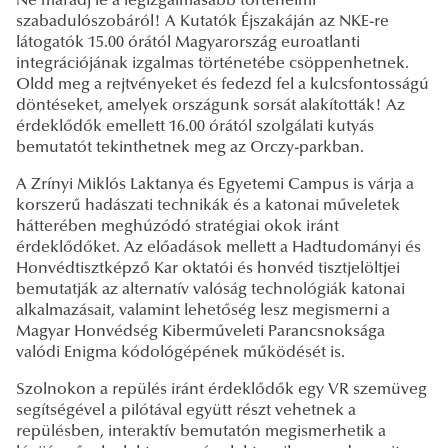
Ne maradj le a legizgalmasabb történelmi
szabadulószobáról! A Kutatók Éjszakáján az NKE-re
látogatók 15.00 órától Magyarország euroatlanti
integrációjának izgalmas történetébe csöppenhetnek.
Oldd meg a rejtvényeket és fedezd fel a kulcsfontosságú
döntéseket, amelyek országunk sorsát alakították! Az
érdeklődők emellett 16.00 órától szolgálati kutyás
bemutatót tekinthetnek meg az Orczy-parkban.
A Zrínyi Miklós Laktanya és Egyetemi Campus is várja a
korszerű hadászati technikák és a katonai műveletek
hátterében meghúzódó stratégiai okok iránt
érdeklődőket. Az előadások mellett a Hadtudományi és
Honvédtisztképző Kar oktatói és honvéd tisztjelöltjei
bemutatják az alternatív valóság technológiák katonai
alkalmazásait, valamint lehetőség lesz megismerni a
Magyar Honvédség Kiberműveleti Parancsnoksága
valódi Enigma kódológépének működését is.
Szolnokon a repülés iránt érdeklődők egy VR szemüveg
segítségével a pilótával együtt részt vehetnek a
repülésben, interaktív bemutatón megismerhetik a