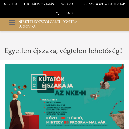
NEPTUN
DIGITÁLIS OKTATÁS
WEBMAIL
BELSŐ DOKUMENTUMTÁR
ENG
NEMZETI KÖZSZOLGÁLATI EGYETEM
LUDOVIKA
Egyetlen éjszaka, végtelen lehetőség!