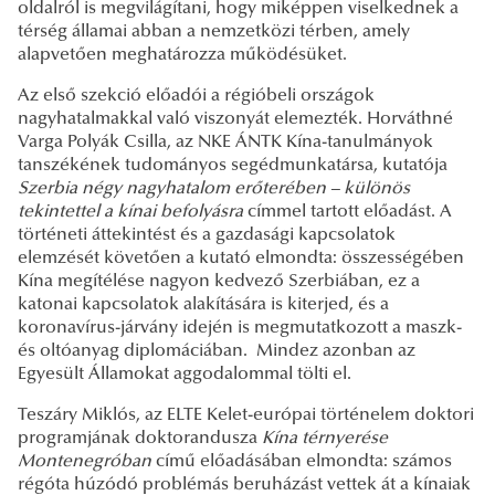
oldalról is megvilágítani, hogy miképpen viselkednek a
térség államai abban a nemzetközi térben, amely
alapvetően meghatározza működésüket.
Az első szekció előadói a régióbeli országok
nagyhatalmakkal való viszonyát elemezték. Horváthné
Varga Polyák Csilla, az NKE ÁNTK Kína-tanulmányok
tanszékének tudományos segédmunkatársa, kutatója
Szerbia négy nagyhatalom erőterében – különös
tekintettel a kínai befolyásra
címmel tartott előadást. A
történeti áttekintést és a gazdasági kapcsolatok
elemzését követően a kutató elmondta: összességében
Kína megítélése nagyon kedvező Szerbiában, ez a
katonai kapcsolatok alakítására is kiterjed, és a
koronavírus-járvány idején is megmutatkozott a maszk-
és oltóanyag diplomáciában. Mindez azonban az
Egyesült Államokat aggodalommal tölti el.
Teszáry Miklós, az ELTE Kelet-európai történelem doktori
programjának doktorandusza
Kína térnyerése
Montenegróban
című előadásában elmondta: számos
régóta húzódó problémás beruházást vettek át a kínaiak