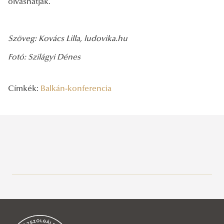
olvashatják.
Szöveg: Kovács Lilla, ludovika.hu
Fotó: Szilágyi Dénes
Címkék:
Balkán-konferencia
Legutóbbi bejegyzések
2026/08/03
Az NKE energiatakarékossággal kapcsolatos átmeneti intézkedései