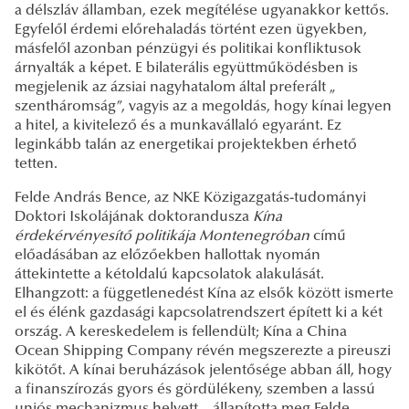
a délszláv államban, ezek megítélése ugyanakkor kettős.
Egyfelől érdemi előrehaladás történt ezen ügyekben,
másfelől azonban pénzügyi és politikai konfliktusok
árnyalták a képet. E bilaterális együttműködésben is
megjelenik az ázsiai nagyhatalom által preferált „
szentháromság”, vagyis az a megoldás, hogy kínai legyen
a hitel, a kivitelező és a munkavállaló egyaránt. Ez
leginkább talán az energetikai projektekben érhető
tetten.
Felde András Bence, az NKE Közigazgatás-tudományi
Doktori Iskolájának doktorandusza
Kína
érdekérvényesítő politikája Montenegróban
című
előadásában az előzőekben hallottak nyomán
áttekintette a kétoldalú kapcsolatok alakulását.
Elhangzott: a függetlenedést Kína az elsők között ismerte
el és élénk gazdasági kapcsolatrendszert épített ki a két
ország. A kereskedelem is fellendült; Kína a China
Ocean Shipping Company révén megszerezte a pireuszi
kikötőt. A kínai beruházások jelentősége abban áll, hogy
a finanszírozás gyors és gördülékeny, szemben a lassú