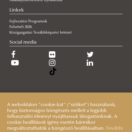
Akadálymentesítési nyilatkozat
2026/07/26
Linkek
Imago Dei az algoritmusok korában
Fejlesztési Programok
Felvételi 2026
Közigazgatási Továbbképzési Intézet
Social media
A weboldalon "cookie-kat" ("sütiket") használunk,
hogy biztonságos böngészés mellett a legjobb
felhasználói élményt nyújthassuk látogatóinknak. A
cookie beállítások igény esetén bármikor
megváltoztathatók a böngésző beállításaiban.
További