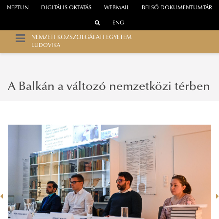
NEPTUN
DIGITÁLIS OKTATÁS
WEBMAIL
BELSŐ DOKUMENTUMTÁR
ENG
NEMZETI KÖZSZOLGÁLATI EGYETEM
LUDOVIKA
A Balkán a változó nemzetközi térben