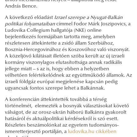
uniós mechanizmus helyett – állapította meg Felde
András Bence.
A következő előadást
Izrael szerepe a Nyugat-Balkán
politikai folyamataiban
címmel Fodor Márk Joszipovics, a
Ludovika Collegium hallgatója (NKE) online
bejelentkezés formájában tartotta meg, amelyben
részletesen áttekintette a zsidó állam Szerbiához,
Bosznia-Hercegovinához és Koszovóhoz való viszonyát.
A közeljövő kilátásait illetően szóba került az új izraeli
kormány viszonylagos elutasítottsága annak radikális
jellege miatt – s az is, hogy ebben a helyzetben
vélhetően felértékelődnek az együttműködő államok. Az
izraeli földgáz európai megjelenése kapcsán pedig
ugyancsak fontos szerepe lehet a Balkánnak.
A konferencián áttekintették továbbá a térség
történelmét, elemezték a bosnyák választásokat követő
válságot, de az orosz-ukrán háború Balkánra gyakorolt
hatásáról és aktuálpolitikai kérdésekről is szó esett.
Részletes beszámolónkat az egyetem tudományos-
ismeretterjesztő portálján, a
ludovika.hu cikkében