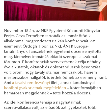
November 18-án, az NKE Egyetemi Központi Könyvtár
Perjés Géza Termében tartották az immár ötödik
alkalommal megrendezett Balkán konferenciát. Az
eseményt Ördögh Tibor, az NKE ÁNTK Európa-
tanulmányok Tanszékének egyetemi docense nyitotta
meg, kiemelve: immár 26 előadó szerepel a szakmai
fórumon. E konferenciák szervezésének célja néhány
éve a kutatók, oktatók és doktoranduszok bevonzása
volt, öröm, hogy tavaly óta már nemcsak ők, hanem
mesterszakos hallgatók is érdeklődnek az esemény iránt.
Ami
a tavalyi rendezvényt
illeti, annak tanulmányai –
a
korábbi gyakorlatnak megfelelően
– kötet formájában
hamarosan megjelennek – tette hozzá a docens.
Az idei konferencia témája a nagyhatalmak
szerepvállalása volt; az előadók azt igyekeztek több