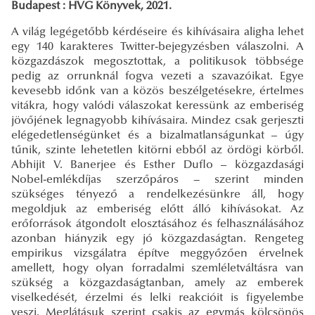
Budapest : HVG Könyvek, 2021.
A világ legégetőbb kérdéseire és kihívásaira aligha lehet
egy 140 karakteres Twitter-bejegyzésben válaszolni. A
közgazdászok megosztottak, a politikusok többsége
pedig az orrunknál fogva vezeti a szavazóikat. Egye
kevesebb időnk van a közös beszélgetésekre, értelmes
vitákra, hogy valódi válaszokat keressünk az emberiség
jövőjének legnagyobb kihívásaira. Mindez csak gerjeszti
elégedetlenségünket és a bizalmatlanságunkat – úgy
tűnik, szinte lehetetlen kitörni ebből az ördögi körből.
Abhijit V. Banerjee és Esther Duflo – közgazdasági
Nobel-emlékdíjas szerzőpáros − szerint minden
szükséges tényező a rendelkezésünkre áll, hogy
megoldjuk az emberiség előtt álló kihívásokat. Az
erőforrások átgondolt elosztásához és felhasználásához
azonban hiányzik egy jó közgazdaságtan. Rengeteg
empirikus vizsgálatra építve meggyőzően érvelnek
amellett, hogy olyan forradalmi szemléletváltásra van
szükség a közgazdaságtanban, amely az emberek
viselkedését, érzelmi és lelki reakcióit is figyelembe
veszi. Meglátásuk szerint csakis az egymás kölcsönös