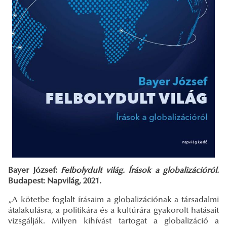
Bayer József:
Felbolydult világ. Írások a globalizációról.
Budapest: Napvilág, 2021.
„A kötetbe foglalt írásaim a globalizációnak a társadalmi
átalakulásra, a politikára és a kultúrára gyakorolt hatásait
vizsgálják. Milyen kihívást tartogat a globalizáció a