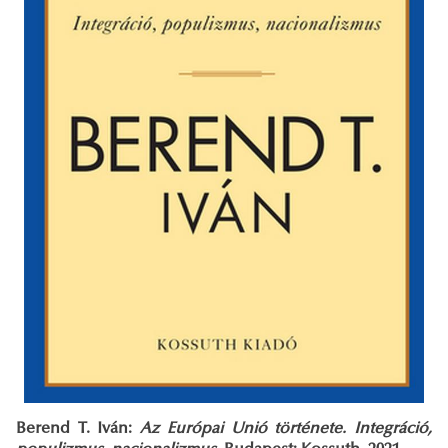
Berend T. Iván:
Az Európai Unió története. Integráció,