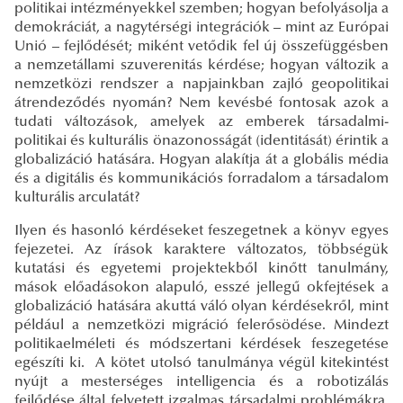
politikai intézményekkel szemben; hogyan befolyásolja a
demokráciát, a nagytérségi integrációk – mint az Európai
Unió – fejlődését; miként vetődik fel új összefüggésben
a nemzetállami szuverenitás kérdése; hogyan változik a
nemzetközi rendszer a napjainkban zajló geopolitikai
átrendeződés nyomán? Nem kevésbé fontosak azok a
tudati változások, amelyek az emberek társadalmi-
politikai és kulturális önazonosságát (identitását) érintik a
globalizáció hatására. Hogyan alakítja át a globális média
és a digitális és kommunikációs forradalom a társadalom
kulturális arculatát?
Ilyen és hasonló kérdéseket feszegetnek a könyv egyes
fejezetei. Az írások karaktere változatos, többségük
kutatási és egyetemi projektekből kinőtt tanulmány,
mások előadásokon alapuló, esszé jellegű okfejtések a
globalizáció hatására akuttá váló olyan kérdésekről, mint
például a nemzetközi migráció felerősödése. Mindezt
politikaelméleti és módszertani kérdések feszegetése
egészíti ki. A kötet utolsó tanulmánya végül kitekintést
nyújt a mesterséges intelligencia és a robotizálás
fejlődése által felvetett izgalmas társadalmi problémákra,