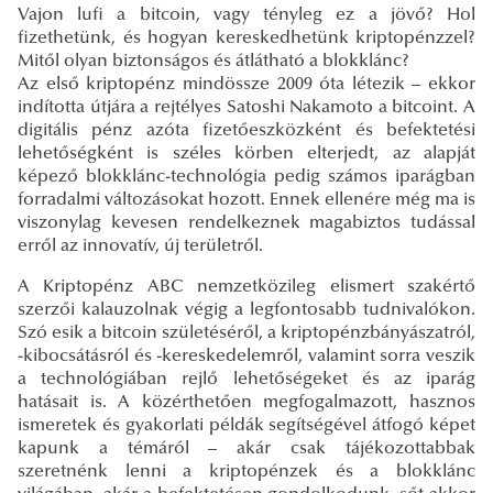
Vajon lufi a bitcoin, vagy tényleg ez a jövő? Hol
fizethetünk, és hogyan kereskedhetünk kriptopénzzel?
Mitől olyan biztonságos és átlátható a blokklánc?
Az első kriptopénz mindössze 2009 óta létezik – ekkor
indította útjára a rejtélyes Satoshi Nakamoto a bitcoint. A
digitális pénz azóta fizetőeszközként és befektetési
lehetőségként is széles körben elterjedt, az alapját
képező blokklánc-technológia pedig számos iparágban
forradalmi változásokat hozott. Ennek ellenére még ma is
viszonylag kevesen rendelkeznek magabiztos tudással
erről az innovatív, új területről.
A Kriptopénz ABC nemzetközileg elismert szakértő
szerzői kalauzolnak végig a legfontosabb tudnivalókon.
Szó esik a bitcoin születéséről, a kriptopénzbányászatról,
-kibocsátásról és -kereskedelemről, valamint sorra veszik
a technológiában rejlő lehetőségeket és az iparág
hatásait is. A közérthetően megfogalmazott, hasznos
ismeretek és gyakorlati példák segítségével átfogó képet
kapunk a témáról – akár csak tájékozottabbak
szeretnénk lenni a kriptopénzek és a blokklánc