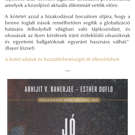
amelyek a közeljövő aktuális dilemmáit vetítik előre.
A kötetet azzal a bizakodással bocsátom útjára, hogy a
benne foglalt írások remélhetően segítik a globalizáció
hatására felbolydult világban való tájékozódást, és
olvasásuk az ilyen kérdések iránt érdeklődő olvasóknak
és egyetemi hallgatóknak egyaránt hasznára válhat.”
(Bayer József)
A kötet adatait és hozzáférhetőségét itt ellenőrizheti
---