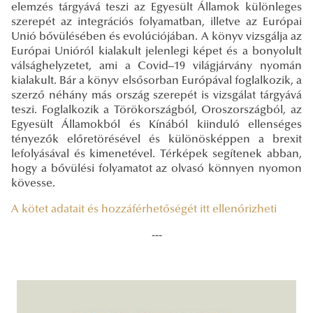
elemzés tárgyává teszi az Egyesült Államok különleges
szerepét az integrációs folyamatban, illetve az Európai
Unió bővülésében és evolúciójában. A könyv vizsgálja az
Európai Unióról kialakult jelenlegi képet és a bonyolult
válsághelyzetet, ami a Covid–19 világjárvány nyomán
kialakult. Bár a könyv elsősorban Európával foglalkozik, a
szerző néhány más ország szerepét is vizsgálat tárgyává
teszi. Foglalkozik a Törökországból, Oroszországból, az
Egyesült Államokból és Kínából kiinduló ellenséges
tényezők előretörésével és különösképpen a brexit
lefolyásával és kimenetével. Térképek segítenek abban,
hogy a bővülési folyamatot az olvasó könnyen nyomon
kövesse.
A kötet adatait és hozzáférhetőségét itt ellenőrizheti
---