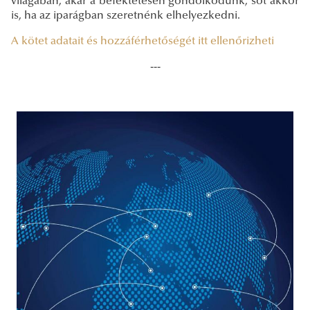
világában, akár a befektetésen gondolkodunk, sőt akkor
is, ha az iparágban szeretnénk elhelyezkedni.
A kötet adatait és hozzáférhetőségét itt ellenőrizheti
---