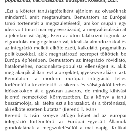
populizmus, nacionalizmus.
Budapest: Kossuth, 2021.
„Ezt a kötetet tanúságtételként ajánlom az olvasóknak
mindarról, amit megtanultam. Bemutatom az Európai
Unió történetét a megszületésétől, amikor csupán egy
idea volt (most már egy évszázada), a megvalósulásán át
a jelenkor válságáig. Ezen az úton találkozni fogunk az
elgondolás megfogalmazóival; idealista álmodozókkal és
az integráció mellett elkötelezett, kalkuláló, pragmatikus
politikusokkal, akik meghatározó szerepet töltöttek be
Európa építésében. Bemutatom az integráció rövidlátó,
hataloméhes, nacionalista-populista ellenségeit is, akik
meg akarják állítani ezt a projektet, igyekezve aláásni azt.
Bemutatom a modern európai integráció teljes
történetét a kezdetektől a sikeres és válságoktól terhes
időszakokon át a gyakran zavaros, de mindig kihívást
jelentő nemzetközi környezetben. Ez a könyv a tanú
beszámolója, aki átélte ezt a korszakot, és a történészé,
aki elkötelezetten kutatta.” (Berend T. Iván)
Berend T. Iván könyve átfogó képet ad az európai
integráció történetéről az Európai Egyesült Államok
gondolatának a megszületésétől a mai napig. Kritikai