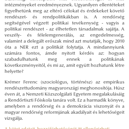
intézményeket eredményeznek. Ugyanilyen ellentéteket
figyelhetünk meg az eltérő célokat és érdekeket követő
rendészet- és rendpolitikákban is. A rendőrség
segítségével végzett politikai tevékenység - vagyis a
politikai rendészet - az élhetetlen társadalmak sajátja. A
veszély- és félelemgenerálás, az engedelmesség,
valamint a delegált erőszak mind azt mutatják, hogy 2010
óta a NER ezt a politikát folytatja. A mindannyiunk
számára fontos, ámde nyitott kérdés az: hogyan
szabadulhatunk meg ennek a politikának
következményeitől, és mi az, amit együtt hozhatunk létre
helyette?
Krémer Ferenc (szociológus, történész) az empirikus
rendészettudomány magyarországi meghonosítója. Húsz
éven át, a Nemzeti Közszolgálati Egyetem megalakulásáig
a Rendőrtiszti Főiskola tanára volt. Ez a harmadik könyve,
amelyben a rendőrség és a demokrácia viszonyát és a
magyar rendőrség reformjának akadályait és lehetőségeit
vizsgálja.