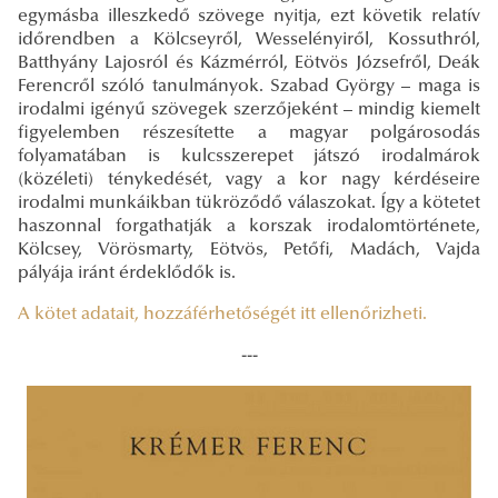
egymásba illeszkedő szövege nyitja, ezt követik relatív
időrendben a Kölcseyről, Wesselényiről, Kossuthról,
Batthyány Lajosról és Kázmérról, Eötvös Józsefről, Deák
Ferencről szóló tanulmányok. Szabad György – maga is
irodalmi igényű szövegek szerzőjeként – mindig kiemelt
figyelemben részesítette a magyar polgárosodás
folyamatában is kulcsszerepet játszó irodalmárok
(közéleti) ténykedését, vagy a kor nagy kérdéseire
irodalmi munkáikban tükröződő válaszokat. Így a kötetet
haszonnal forgathatják a korszak irodalomtörténete,
Kölcsey, Vörösmarty, Eötvös, Petőfi, Madách, Vajda
pályája iránt érdeklődők is.
A kötet adatait, hozzáférhetőségét itt ellenőrizheti.
---