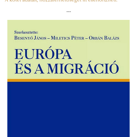
A kötet adatait, hozzáférhetőségét itt ellenőrizheti.
---