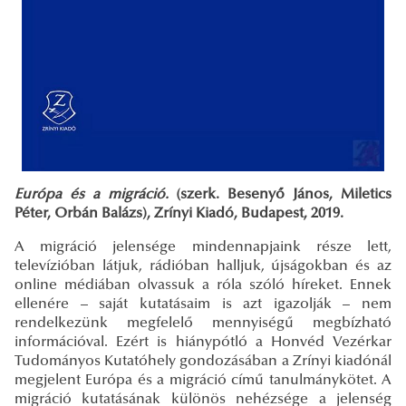
Európa és a migráció.
(szerk. Besenyő János, Miletics
Péter, Orbán Balázs), Zrínyi Kiadó, Budapest, 2019.
A migráció jelensége mindennapjaink része lett,
televízióban látjuk, rádióban halljuk, újságokban és az
online médiában olvassuk a róla szóló híreket. Ennek
ellenére – saját kutatásaim is azt igazolják – nem
rendelkezünk megfelelő mennyiségű megbízható
információval. Ezért is hiánypótló a Honvéd Vezérkar
Tudományos Kutatóhely gondozásában a Zrínyi kiadónál
megjelent Európa és a migráció című tanulmánykötet. A
migráció kutatásának különös nehézsége a jelenség