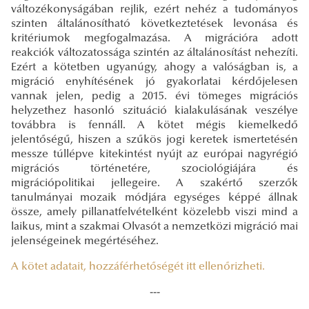
változékonyságában rejlik, ezért nehéz a tudományos
szinten általánosítható következtetések levonása és
kritériumok megfogalmazása. A migrációra adott
reakciók változatossága szintén az általánosítást nehezíti.
Ezért a kötetben ugyanúgy, ahogy a valóságban is, a
migráció enyhítésének jó gyakorlatai kérdőjelesen
vannak jelen, pedig a 2015. évi tömeges migrációs
helyzethez hasonló szituáció kialakulásának veszélye
továbbra is fennáll. A kötet mégis kiemelkedő
jelentőségű, hiszen a szűkös jogi keretek ismertetésén
messze túllépve kitekintést nyújt az európai nagyrégió
migrációs történetére, szociológiájára és
migrációpolitikai jellegeire. A szakértő szerzők
tanulmányai mozaik módjára egységes képpé állnak
össze, amely pillanatfelvételként közelebb viszi mind a
laikus, mint a szakmai Olvasót a nemzetközi migráció mai
jelenségeinek megértéséhez.
A kötet adatait, hozzáférhetőségét itt ellenőrizheti.
---