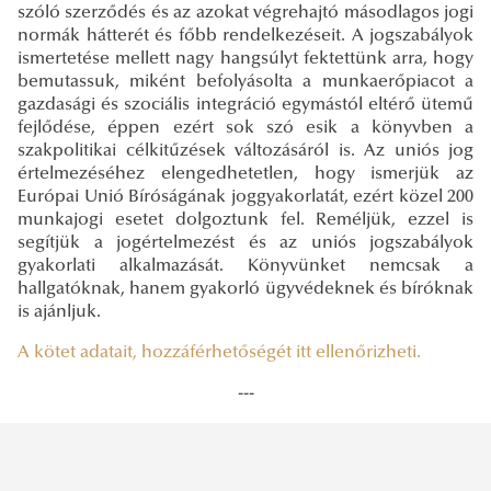
szóló szerződés és az azokat végrehajtó másodlagos jogi
normák hátterét és főbb rendelkezéseit. A jogszabályok
ismertetése mellett nagy hangsúlyt fektettünk arra, hogy
bemutassuk, miként befolyásolta a munkaerőpiacot a
gazdasági és szociális integráció egymástól eltérő ütemű
fejlődése, éppen ezért sok szó esik a könyvben a
szakpolitikai célkitűzések változásáról is. Az uniós jog
értelmezéséhez elengedhetetlen, hogy ismerjük az
Európai Unió Bíróságának joggyakorlatát, ezért közel 200
munkajogi esetet dolgoztunk fel. Reméljük, ezzel is
segítjük a jogértelmezést és az uniós jogszabályok
gyakorlati alkalmazását. Könyvünket nemcsak a
hallgatóknak, hanem gyakorló ügyvédeknek és bíróknak
is ajánljuk.
A kötet adatait, hozzáférhetőségét itt ellenőrizheti.
---