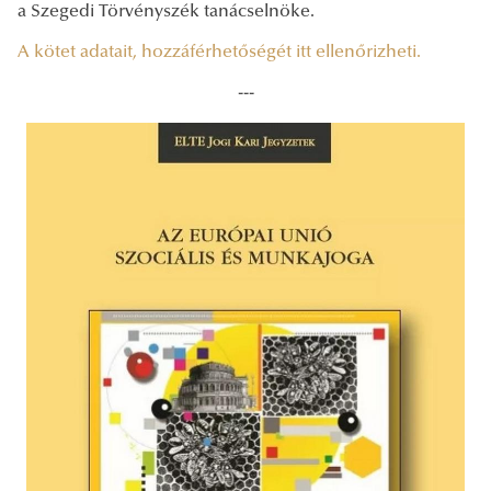
a Szegedi Törvényszék tanácselnöke.
A kötet adatait, hozzáférhetőségét itt ellenőrizheti.
---