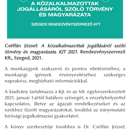
Cséffán József:
A közalkalmazottak jogállásáról szóló
törvény és magyarázata. KJT 2021.
Rendezvényszervező
Kft., Szeged, 2021.
A munkaügyek szakszerű és pontos elintézéséhez, a
munkajogi igények érvényesítéséhez szükséges
naprakész, megbízható információkkal.
A kiadvány tartalmazza a Kjt. és az Mt. egybeszerkesztett
2021. január 1-jétől hatályos szövegét, a veszélyhelyzettel
kapcsolatos, illetve az ágazati rendelkezéseket és az
ezekhez fűzött magyarázatokat, továbbá az iránymutató
bírósági jogalkalmazási gyakorlatot.
A könyv szerkesztője továbbra is Dr. Cséffán József,