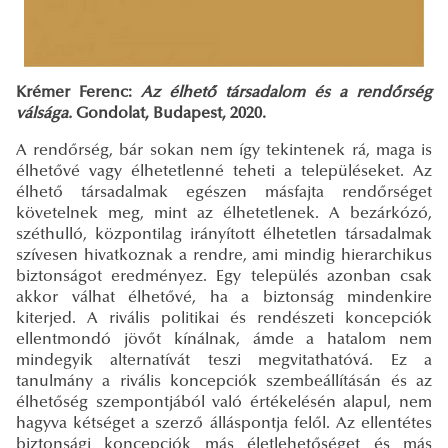
Krémer Ferenc:
Az élhető társadalom és a rendőrség
válsága.
Gondolat, Budapest, 2020.
A rendőrség, bár sokan nem így tekintenek rá, maga is
élhetővé vagy élhetetlenné teheti a településeket. Az
élhető társadalmak egészen másfajta rendőrséget
követelnek meg, mint az élhetetlenek. A bezárkózó,
széthulló, központilag irányított élhetetlen társadalmak
szívesen hivatkoznak a rendre, ami mindig hierarchikus
biztonságot eredményez. Egy település azonban csak
akkor válhat élhetővé, ha a biztonság mindenkire
kiterjed. A rivális politikai és rendészeti koncepciók
ellentmondó jövőt kínálnak, ámde a hatalom nem
mindegyik alternatívát teszi megvitathatóvá. Ez a
tanulmány a rivális koncepciók szembeállításán és az
élhetőség szempontjából való értékelésén alapul, nem
hagyva kétséget a szerző álláspontja felől. Az ellentétes
biztonsági koncepciók más életlehetőséget és más