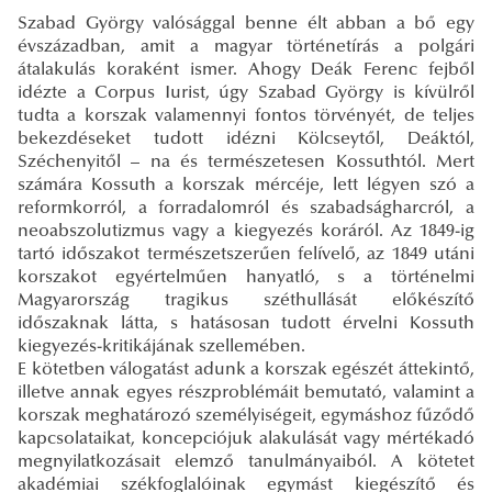
Szabad György valósággal benne élt abban a bő egy
évszázadban, amit a magyar történetírás a polgári
átalakulás koraként ismer. Ahogy Deák Ferenc fejből
idézte a Corpus Iurist, úgy Szabad György is kívülről
tudta a korszak valamennyi fontos törvényét, de teljes
bekezdéseket tudott idézni Kölcseytől, Deáktól,
Széchenyitől – na és természetesen Kossuthtól. Mert
számára Kossuth a korszak mércéje, lett légyen szó a
reformkorról, a forradalomról és szabadságharcról, a
neoabszolutizmus vagy a kiegyezés koráról. Az 1849-ig
tartó időszakot természetszerűen felívelő, az 1849 utáni
korszakot egyértelműen hanyatló, s a történelmi
Magyarország tragikus széthullását előkészítő
időszaknak látta, s hatásosan tudott érvelni Kossuth
kiegyezés-kritikájának szellemében.
E kötetben válogatást adunk a korszak egészét áttekintő,
illetve annak egyes részproblémáit bemutató, valamint a
korszak meghatározó személyiségeit, egymáshoz fűződő
kapcsolataikat, koncepciójuk alakulását vagy mértékadó
megnyilatkozásait elemző tanulmányaiból. A kötetet
akadémiai székfoglalóinak egymást kiegészítő és