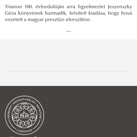
Trianon 100. évfordulóján arra figyelmeztet Jeszenszky
Géza könyvének harmadik, bővített kiadása, hogy hová
vezetett a magyar presztízs elveszítése.
---
Közszolgálati Tudásportál
Aktuális
Hírek, események
2026
2025
2026. június
2024
2026. május
2025. december
2026 nyári zárvatartás
2023
2026. április
2025. november
2024. december
Taylor & Francis OA keret kimerült
Nyitvatartás a vizsgaidőszakban
Nyitvatartás - 2025. december 13.