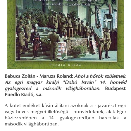
Babucs Zoltán - Maruzs Roland:
Ahol a hősök születnek.
Az egri magyar királyi "Dobó István" 14. honvéd
gyalogezred a második világháborúban.
Budapest:
Puedlo Kiadó, s.a.
A kötet emléket kíván állítani azoknak a - javarészt egri
vagy heves megyei illetőségű - honvédeknek, akik Eger
háziezredében a 14. gyalogezredben harcoltak a
második világháborúban.