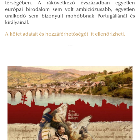
térségében. A rákövetkező évszázadban egyetlen
európai birodalom sem volt ambiciózusabb, egyetlen
uralkodó sem bizonyult mohóbbnak Portugáliánál és
királyainál.
A kötet adatait és hozzáférhetőségét itt ellenőrizheti.
---