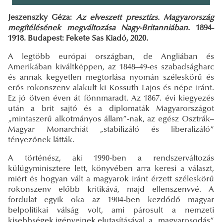
Jeszenszky Géza:
Az elveszett presztízs. Magyarország
megítélésének megváltozása Nagy-Britanniában.
1894-
1918. Budapest: Fekete Sas Kiadó, 2020.
A legtöbb európai országban, de Angliában és
Amerikában kiváltképpen, az 1848–49-es szabadságharc
és annak kegyetlen megtorlása nyomán széleskörű és
erős rokonszenv alakult ki Kossuth Lajos és népe iránt.
Ez jó ötven éven át fönnmaradt. Az 1867. évi kiegyezés
után a brit sajtó és a diplomaták Magyarországot
„mintaszerű alkotmányos állam”-nak, az egész Osztrák–
Magyar Monarchiát „stabilizáló és liberalizáló”
tényezőnek látták.
A történész, aki 1990-ben a rendszerváltozás
külügyminisztere lett, könyvében arra keresi a választ,
miért és hogyan vált a magyarok iránt érzett széleskörű
rokonszenv előbb kritikává, majd ellenszenvvé. A
fordulat egyik oka az 1904-ben kezdődő magyar
belpolitikai válság volt, ami párosult a nemzeti
kisebbségek igényeinek elutasításával, a „magyarosodás”