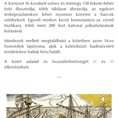
A könyvet 16 korabeli színes és mintegy 130 fekete-fehér
fotó illusztrálja, több táblázat ábrázolja, az egykori
térképvázlatokon lehet nyomon követni a harcok
színhelyeit. Egyedi módon kerül bemutatásra az ezred
tisztikara, több mint 200 tiszt katonai pályafutásának
leírásával.
Mindezek mellett megtalálható a kötetben azon 14-es
honvédek lajstroma, akik a különböző hadműveleti
területeken haltak hősi halált.
A kötet adatait és hozzáférhetőségét
itt
és
itt
ellenőrizheti.
---