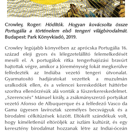
Crowley, Roger:
Hódítók. Hogyan kovácsolta össze
Portugália a történelem első tengeri világbirodalmát.
Budapest: Park Könyvkiadó, 2019.
Crowley legújabb könyvében az aprócska Portugália 16.
század eleji gyors és lélegzetelállító felemelkedését
meséli el. A portugálok ritka tengerhajózási bravúrt
hajtottak végre, amikor a Jóreménység fokát megkerülve
felfedezték az Indiába vezető tengeri útvonalat.
Gyarmatosító hadjáratokat vezettek a muzulmán
uralkodók ellen, és a velencei kereskedőket háttérbe
szorítva ellenőrzésük alá vonták a fűszerkereskedelmet.
„Szerencsés” Mánuel király, a zsákmányszerző portyákat
vezető Afonso de Albuquerque és a felfedező Vasco da
Gama ügyesen lavíroztak személyes becsvágyuk és a
birodalmi célkitűzések között. Eltökélt szándékuk volt,
hogy kíméletlenül eltöröljék az iszlám kultúrát, és egy
keresztény birodalmat hozzanak létre az Indiai-óceán