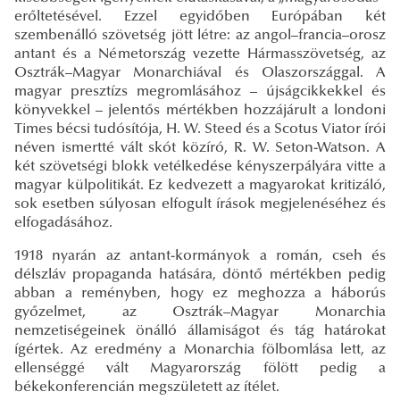
erőltetésével. Ezzel egyidőben Európában két
szembenálló szövetség jött létre: az angol–francia–orosz
antant és a Németország vezette Hármasszövetség, az
Osztrák–Magyar Monarchiával és Olaszországgal. A
magyar presztízs megromlásához – újságcikkekkel és
könyvekkel – jelentős mértékben hozzájárult a londoni
Times bécsi tudósítója, H. W. Steed és a Scotus Viator írói
néven ismertté vált skót közíró, R. W. Seton-Watson. A
két szövetségi blokk vetélkedése kényszerpályára vitte a
magyar külpolitikát. Ez kedvezett a magyarokat kritizáló,
sok esetben súlyosan elfogult írások megjelenéséhez és
elfogadásához.
1918 nyarán az antant-kormányok a román, cseh és
délszláv propaganda hatására, döntő mértékben pedig
abban a reményben, hogy ez meghozza a háborús
győzelmet, az Osztrák–Magyar Monarchia
nemzetiségeinek önálló államiságot és tág határokat
ígértek. Az eredmény a Monarchia fölbomlása lett, az
ellenséggé vált Magyarország fölött pedig a
békekonferencián megszületett az ítélet.