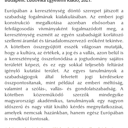
Budapest: Ludovika Egyetemi Kiadó, 2021.
Európában a kereszténység döntő szerepet játszott a
szabadság fogalmának kialakulásában. Az emberi jogi
konstrukció megalkotása azonban elsősorban a
felvilágosodás vívmányaként fogalmazódott meg, a
kereszténység eszméit az egyén szabadságát korlátozó
szellemi áramlat és társadalomszervező erőként tekintve.
A kötetben összegyűjtött esszék világosan mutatják,
hogy a kultúra, az értékek, a jog és a vallás, azon belül is
a kereszténység összefonódása a jogtudomány sajátos
területét képezi, és ez egy sokkal teljesebb feltárást
igénylő kutatási terület. Az egyes tanulmányok a
szabadságjogok által felvetett jogi kérdésekre
összpontosítanak, mint például az emberi méltóság,
valamint a szólás-, vallás- és gondolatszabadság. A
kötetben közreműködő szerzők mindegyike
magyarországi akadémikus, tanulmányaik egy nagyon
időszerű és nagy vitát kiváltó kérdés megnyilatkozásai,
amelyek nemcsak hazánkban, hanem egész Európában
is rendkívül fontosak.