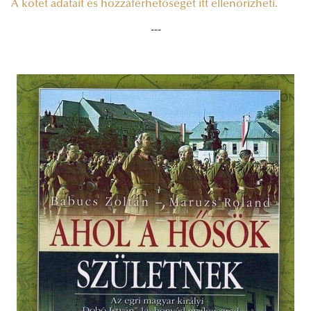
A kötet adatait és hozzáférhetőségét itt ellenőrizheti.
---