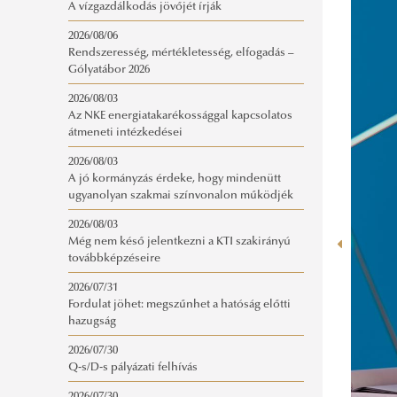
A vízgazdálkodás jövőjét írják
2026/08/06
Rendszeresség, mértékletesség, elfogadás –
Gólyatábor 2026
2026/08/03
Az NKE energiatakarékossággal kapcsolatos
átmeneti intézkedései
2026/08/03
A jó kormányzás érdeke, hogy mindenütt
ugyanolyan szakmai színvonalon működjék
2026/08/03
Még nem késő jelentkezni a KTI szakirányú
továbbképzéseire
2026/07/31
Fordulat jöhet: megszűnhet a hatóság előtti
hazugság
2026/07/30
Q-s/D-s pályázati felhívás