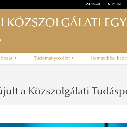
WEBMAIL
NEPTUN
I KÖZSZOLGÁLATI EG
A
ndozás
Tudományos élet
Nemzetközi kapc
ult a Közszolgálati Tudásp