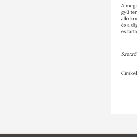
A megúj
gyűjtem
álló k
és a di
és tar
Szerző:
Címké