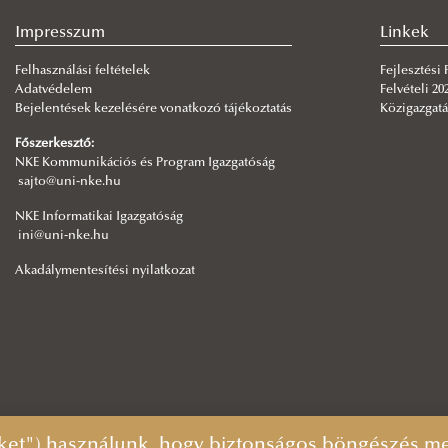
Impresszum
Linkek
Felhasználási feltételek
Fejlesztési
Adatvédelem
Felvételi 20
Bejelentések kezelésére vonatkozó tájékoztatás
Közigazgatá
Főszerkesztő:
NKE Kommunikációs és Program Igazgatóság
sajto@uni-nke.hu
NKE Informatikai Igazgatóság
ini@uni-nke.hu
Akadálymentesítési nyilatkozat
ket") használunk, hogy biztonságos böngészés mel