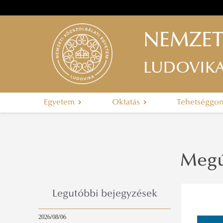
NEMZET
LUDOVIK
Egyetem
Oktatás
Tehetséggo
Megúj
Legutóbbi bejegyzések
2026/08/06