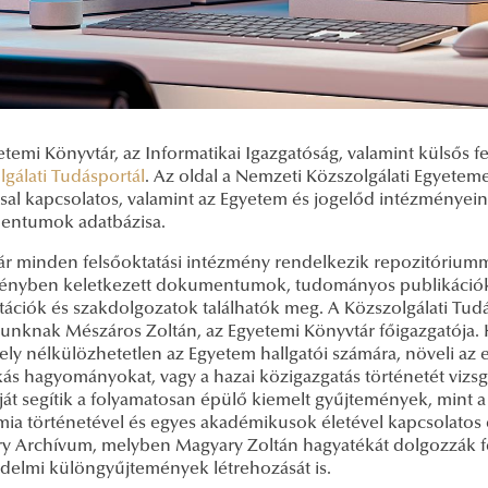
etemi Könyvtár, az Informatikai Igazgatóság, valamint külsős
gálati Tudásportál
. Az oldal a Nemzeti Közszolgálati Egyetem
sal kapcsolatos, valamint az Egyetem és jogelőd intézményein
ntumok adatbázisa.
 minden felsőoktatási intézmény rendelkezik repozitóriummal, 
ényben keletkezett dokumentumok, tudományos publikációk,
tációk és szakdolgozatok találhatók meg. A Közszolgálati Tud
nknak Mészáros Zoltán, az Egyetemi Könyvtár főigazgatója. Ho
ely nélkülözhetetlen az Egyetem hallgatói számára, növeli az 
ás hagyományokat, vagy a hazai közigazgatás történetét vizsg
át segítik a folyamatosan épülő kiemelt gyűjtemények, mint 
ia történetével és egyes akadémikusok életével kapcsolatos 
y Archívum, melyben Magyary Zoltán hagyatékát dolgozzák fel
delmi különgyűjtemények létrehozását is.