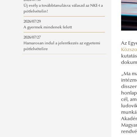
2026/07/30
Új esély a továbbtanulásra: válaszd az NKE-t a
pótfelvételin!
2026/07/29
A gyermek mindenek felett
2026/07/27
Az Egy
Hamarosan indul a jelentkezés az egyetemi
Közszol
pótfelvételire
kutatás
dokume
„Ma már
intézm
disszer
honlapu
cél, am
ludovik
munkáj
Akadém
Magyar
rendvé