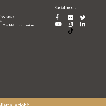
Social media
 Programok
26
si Továbbképzési Intézet
lett a legjobb