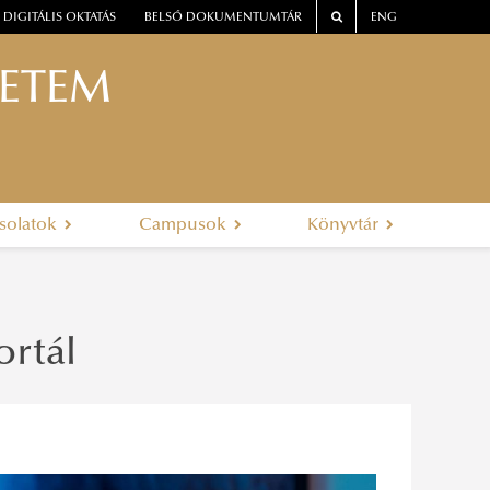
DIGITÁLIS OKTATÁS
BELSŐ DOKUMENTUMTÁR
ENG
YETEM
solatok
Campusok
Könyvtár
ortál