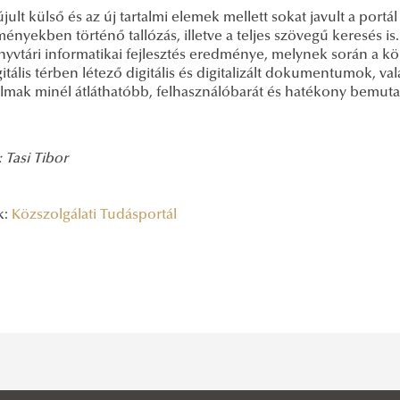
ult külső és az új tartalmi elemek mellett sokat javult a portá
ényekben történő tallózás, illetve a teljes szövegű keresés is
önyvtári informatikai fejlesztés eredménye, melynek során a k
gitális térben létező digitális és digitalizált dokumentumok, va
talmak minél átláthatóbb, felhasználóbarát és hatékony bemuta
 Tasi Tibor
k:
Közszolgálati Tudásportál