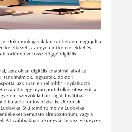
 fejlesztők munkájának köszönhetően megújult a
en keletkezett, az egyetemi képzésekkel és
ek történetével összefüggő digitális
azaz olyan digitális adattárral, ahol az
 tanulmányok, jegyzetek, doktori
ásportál azonban ennél több” - nyilatkozta
zzátette: egy olyan portál elkészítése volt a
egyetemi szerzők láthatóságát, továbbá a
áló kutatók fontos bázisa is. Utóbbiak
a Ludovika Gyűjtemény, mely a Ludovika
emlékeket bemutató alrepozitórium, vagy a
. A továbbiakban a könyvtár tervezi vízügyi és