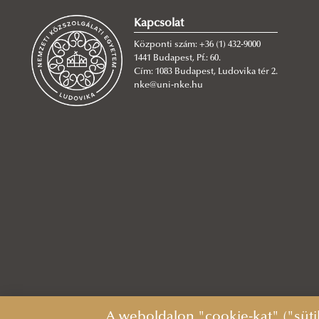
Kapcsolat
Központi szám: +36 (1) 432-9000
1441 Budapest, Pf.: 60.
Cím: 1083 Budapest, Ludovika tér 2.
nke@uni-nke.hu
A weboldalon "cookie-kat" ("süti