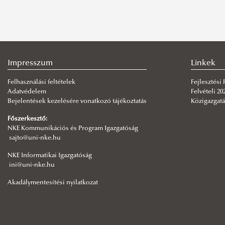
Impresszum
Linkek
Felhasználási feltételek
Fejlesztési
Adatvédelem
Felvételi 20
Bejelentések kezelésére vonatkozó tájékoztatás
Közigazgatá
Főszerkesztő:
NKE Kommunikációs és Program Igazgatóság
sajto@uni-nke.hu
NKE Informatikai Igazgatóság
ini@uni-nke.hu
Akadálymentesítési nyilatkozat