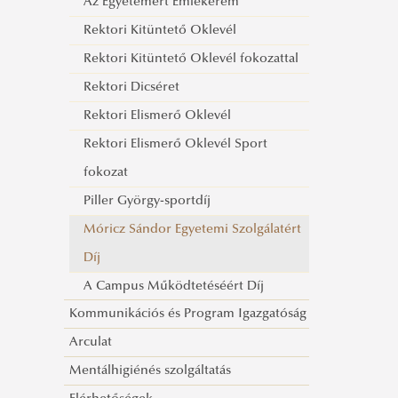
Az Egyetemért Emlékérem
Németh András
doktorjelölt
"A" keret, mesterképzés
Rektori Kitüntető Oklevél
Kiss Dávid
Bolyai+, fiatal oktatók, kutatók
"B" keret, doktorandusz,
Rektori Kitüntető Oklevél fokozattal
Szánti Gábor
doktorjelölt
Rektori Dicséret
"C" keret, fiatal oktatók, kutatók
Rektori Elismerő Oklevél
Rektori Elismerő Oklevél Sport
fokozat
Piller György-sportdíj
Móricz Sándor Egyetemi Szolgálatért
Díj
A Campus Működtetéséért Díj
Kommunikációs és Program Igazgatóság
Arculat
Mentálhigiénés szolgáltatás