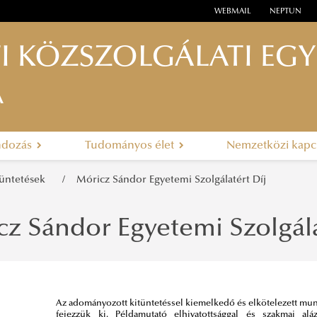
WEBMAIL
NEPTUN
I KÖZSZOLGÁLATI EG
A
ndozás
Tudományos élet
Nemzetközi kapc
tüntetések
Móricz Sándor Egyetemi Szolgálatért Díj
z Sándor Egyetemi Szolgála
Az adományozott kitüntetéssel kiemelkedő és elkötelezett mun
fejezzük ki. Példamutató elhivatottsággal és szakmai aláz