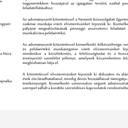
a
nagymértékben hozzájárul az igazgatási terület, ezáltal p
feladatellátásához.
Az adományozott kitüntetéssel a Nemzeti Közszolgálati Egyete
ngyvér
szakmai munkája iránti elismerésünket fejezzük ki. Kiemel
pályázat megvalósításának pénzügyi asszisztensi feladatait l
munkabírása példaértékű.
Az adományozott kitüntetéssel kiemelkedő felkészültsége, ren
és példaértékű munkavégzése iránti elismerésünket fej
na Nóra
mindenkor a körültekintés, a felelősségtudat és a hoss
érvényesítő szemlélet jellemzi, amelynek köszönhetően fel
megbízhatóan látja el.
A kitüntetéssel elismerésünket fejezzük ki áldozatos és aláz
évek óta fáradhatatlanul, mindig derűs hozzáállással támogatja
Hajnalka
tevékenységét. Kiemelkedő színvonalon végzett adminisztratí
szerepet vállalt a korábbi szerződéses kapcsolatok rendezésébe