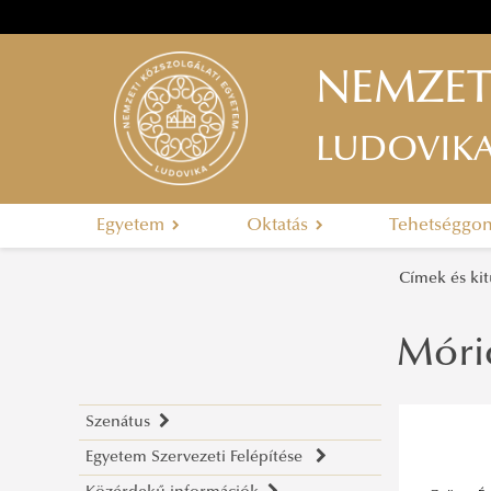
NEMZET
LUDOVIK
Egyetem
Oktatás
Tehetséggo
Címek és ki
Móric
Szenátus
Egyetem Szervezeti Felépítése
A szenátus tagjai