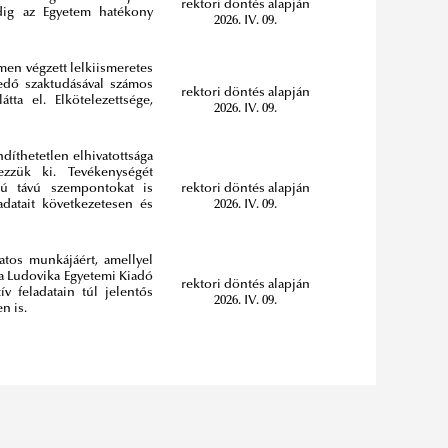
rektori döntés alapján
edig az Egyetem hatékony
2026. IV. 09.
men végzett lelkiismeretes
kedő szaktudásával számos
rektori döntés alapján
átta el. Elkötelezettsége,
2026. IV. 09.
díthetetlen elhivatottsága
ezzük ki. Tevékenységét
zú távú szempontokat is
rektori döntés alapján
adatait következetesen és
2026. IV. 09.
atos munkájáért, amellyel
 a Ludovika Egyetemi Kiadó
rektori döntés alapján
v feladatain túl jelentős
2026. IV. 09.
n is.