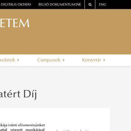
DIGITÁLIS OKTATÁS
BELSŐ DOKUMENTUMTÁR
ENG
YETEM
solatok
Campusok
Könyvtár
tért Díj
kája iránti elismerésünket
attal végzett munkájával