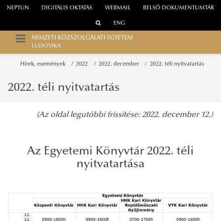
NEPTUN
DIGITÁLIS OKTATÁS
WEBMAIL
BELSŐ DOKUMENTUMTÁR
ENG
NEMZETI KÖZSZOLGÁLATI EGYETEM
LUDOVIKA
Hírek, események
2022
2022. december
2022. téli nyitvatartás
2022. téli nyitvatartás
(Az oldal legutóbbi frissítése: 2022. december 12.)
Az Egyetemi Könyvtár 2022. téli
nyitvatartása