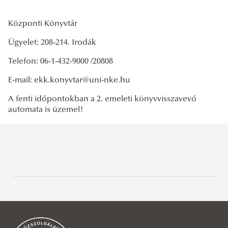
Központi Könyvtár
Ügyelet: 208-214. Irodák
Telefon: 06-1-432-9000 /20808
E-mail: ekk.konyvtar@uni-nke.hu
A fenti időpontokban a 2. emeleti könyvvisszavevő
automata is üzemel!
Közszolgálati Tudásportál
Aktuális
Hírek, események