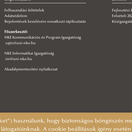
Felhasználási feltételek
Fejlesztési
Adatvédelem
Felvételi 20
Bejelentések kezelésére vonatkozó tájékoztatás
Közigazgatá
Főszerkesztő:
NKE Kommunikációs és Program Igazgatóság
sajto@uni-nke.hu
NKE Informatikai Igazgatóság
ini@uni-nke.hu
Akadálymentesítési nyilatkozat
ket") használunk, hogy biztonságos böngészés mel
 látogatóinknak. A cookie beállítások igény eseté