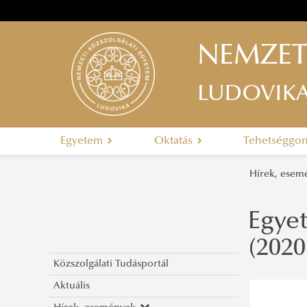
NEMZET
LUDOVIK
Egyetem
Oktatás
Tehetséggo
Hírek, ese
Egyet
(2020
Közszolgálati Tudásportál
Aktuális