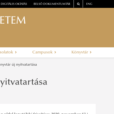
DIGITÁLIS OKTATÁS
BELSŐ DOKUMENTUMTÁR
ENG
YETEM
solatok
Campusok
Könyvtár
yvtár új nyitvatartása
yitvatartása