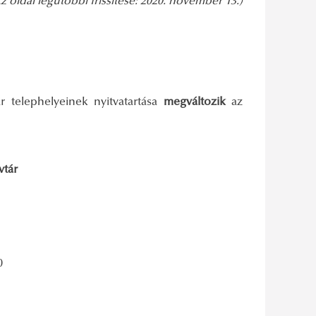
z oldal legutóbbi frissítése: 2020. november 13.)
r telephelyeinek nyitvatartása
megváltozik
az
vtár
0