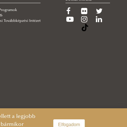
 Programok
26
si Továbbképzési Intézet
lett a legjobb
n bármikor
Elfogadom