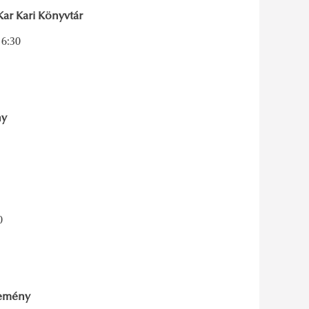
ar Kari Könyvtár
16:30
ny
0
temény