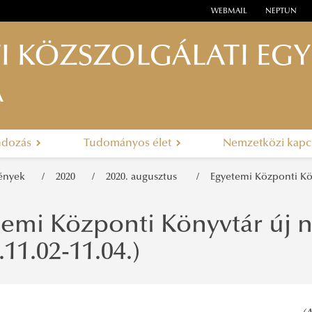
WEBMAIL
NEPTUN
I KÖZSZOLGÁLATI EG
A
ndozás
Tudományos élet
Nemzetközi kapc
mények
2020
2020. augusztus
Egyetemi Központi Kön
emi Központi Könyvtár új n
.11.02-11.04.)