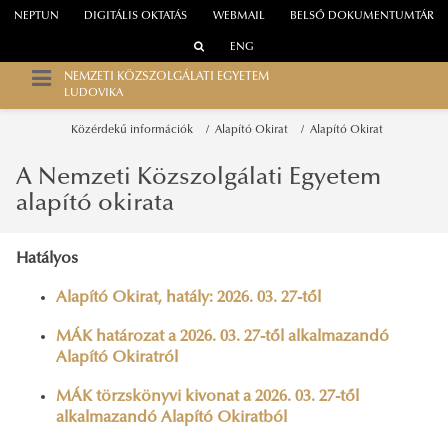
NEPTUN
DIGITÁLIS OKTATÁS
WEBMAIL
BELSŐ DOKUMENTUMTÁR
ENG
NEMZETI KÖZSZOLGÁLATI EGYETEM
LUDOVIKA
Közérdekű információk
Alapító Okirat
Alapító Okirat
A Nemzeti Közszolgálati Egyetem
alapító okirata
Hatályos
Alapító Okirat, hatály: 2026. 03. 27-től
MÁK határozat a 2026. 03. 27-től alkalmazandó
Alapító Okiratról
MÁK törzskönyvi kivonat a 2026. 03. 27-től
alkalmazandó Alapító Okiratból