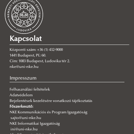
Szenátusi tárhely 2024.11.05-ig
Szenátusi határozatok
Az ülések napirendje
Szenátusi határozatok tárgya
2026
2026
Kapcsolat
2025
2025
Központi szám: +36 (1) 432-9000
2024
2024
1441 Budapest, Pf.: 60.
Cím: 1083 Budapest, Ludovika tér 2.
2023
2023
nke@uni-nke.hu
2022
2022
Impresszum
2021
2021
Felhasználási feltételek
2020
2020
Adatvédelem
2019
2019
Bejelentések kezelésére vonatkozó tájékoztatás
Főszerkesztő:
2018
2018
2019. 06. 26. - 12. 31.
NKE Kommunikációs és Program Igazgatóság
sajto@uni-nke.hu
2017
2017
2019. 01. 01. - 05. 29.
NKE Informatikai Igazgatóság
ini@uni-nke.hu
2016
2016