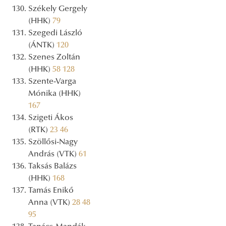
Székely Gergely
(HHK)
79
Szegedi László
(ÁNTK)
120
Szenes Zoltán
(HHK)
58
128
Szente-Varga
Mónika (HHK)
167
Szigeti Ákos
(RTK)
23
46
Szöllősi-Nagy
András (VTK)
61
Taksás Balázs
(HHK)
168
Tamás Enikő
Anna (VTK)
28
48
95