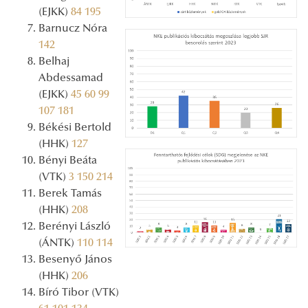
(EJKK)
84
195
Barnucz Nóra
142
Belhaj
Abdessamad
(EJKK)
45
60
99
107
181
Békési Bertold
(HHK)
127
Bényi Beáta
(VTK)
3
150
214
Berek Tamás
(HHK)
208
Berényi László
(ÁNTK)
110
114
Besenyő János
(HHK)
206
Bíró Tibor (VTK)