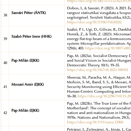
https://doi.org/10.1007/s13132-023-0139
Dobos, I., & Sasvári, P. (2023). A 2021.
Sasvári Péter (ÁNTK)
rangsor statisztikai vizsgálata a Scop
38
segítségével. Területi Statisztika, 63(2)
https://doi.org/10.15196/TS630202
Szabó, P. I., Ugi, D., Gilicze, B., Dankház
Homik, Z., & Tóth, Z. (2023). Microma
Szabó Péter Imre (HHK)
39
energy flat-top beam of a femtosecon
system: Micropillar prefabrication. A
129(6), 403.
https://doi.org/10.1007/s003
Pap, M. (2023a). Socialist Democracy:
Pap Milán (EJKK)
and Social Vision in Socialist Hungary
40
Democratic Theory, 10(1), 19–35.
https://doi.org/10.3167/dt.2023.100103
Sheeraz, M., Paracha, M. A., Haque, M.
Mohsin, S. M., Band, S. S., & Mosavi, A.
Mosavi Amir (EJKK)
41
Security Monitoring using Efficient S
Human-Centric Computing and Informa
16–30.
https://doi.org/10.22967/HCIS.20
Pap, M. (2023b). ‘The True Love of the
Motherland’: The concept of socialist 
Pap Milán (EJKK)
42
nation and anti‐nationalism in Hungar
1970s. Nations and Nationalism, 29(3),
https://doi.org/10.1111/nana.12960
Petrányi, J., Zsitnyányi, A., Jónás, J., Ga