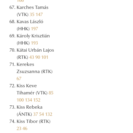
108
Karches Tamás
(VTK)
35
147
Kavas László
(HHK)
197
Károly Krisztián
(HHK)
193
Kátai Urbán Lajos
(RTK)
43
90
101
Kerekes
Zsuzsanna (RTK)
67
Kiss Keve
Tihamér (VTK)
85
100
134
152
Kiss Rebeka
(ÁNTK)
37
54
132
Kiss Tibor (RTK)
23
46