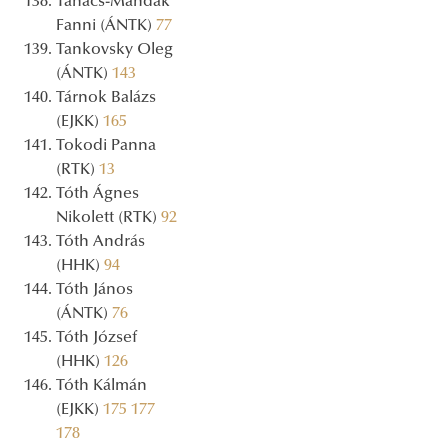
Tanács-Mandák
Fanni (ÁNTK)
77
Tankovsky Oleg
(ÁNTK)
143
Tárnok Balázs
(EJKK)
165
Tokodi Panna
(RTK)
13
Tóth Ágnes
Nikolett (RTK)
92
Tóth András
(HHK)
94
Tóth János
(ÁNTK)
76
Tóth József
(HHK)
126
Tóth Kálmán
(EJKK)
175
177
178