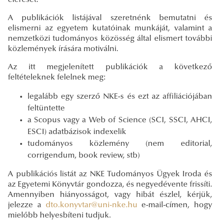
A publikációk listájával szeretnénk bemutatni és
elismerni az egyetem kutatóinak munkáját, valamint a
nemzetközi tudományos közösség által elismert további
közlemények írására motiválni.
Az itt megjelenített publikációk a következő
feltételeknek felelnek meg:
legalább egy szerző NKE-s és ezt az affiliációjában
feltüntette
a Scopus vagy a Web of Science (SCI, SSCI, AHCI,
ESCI) adatbázisok indexelik
tudományos közlemény (nem editorial,
corrigendum, book review, stb)
A publikációs listát az NKE Tudományos Ügyek Iroda és
az Egyetemi Könyvtár gondozza, és negyedévente frissíti.
Amennyiben hiányosságot, vagy hibát észlel, kérjük,
jelezze a
dto.konyvtar@uni-nke.hu
e-mail-címen, hogy
mielőbb helyesbíteni tudjuk.