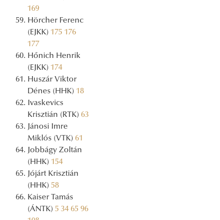
169
Hörcher Ferenc
(EJKK)
175
176
177
Hőnich Henrik
(EJKK)
174
Huszár Viktor
Dénes (HHK)
18
Ivaskevics
Krisztián (RTK)
63
Jánosi Imre
Miklós (VTK)
61
Jobbágy Zoltán
(HHK)
154
Jójárt Krisztián
(HHK)
58
Kaiser Tamás
(ÁNTK)
5
34
65
96