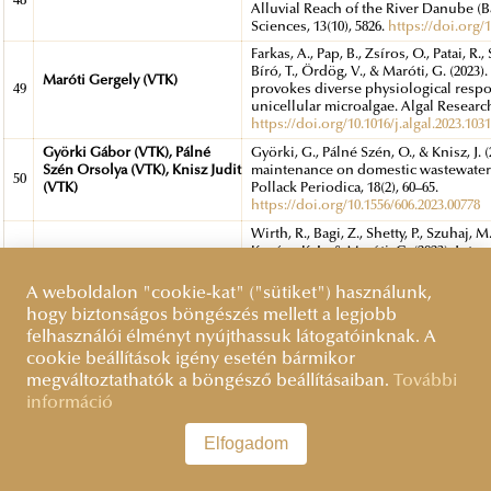
48
Alluvial Reach of the River Danube (B
Sciences, 13(10), 5826.
https://doi.org/
Farkas, A., Pap, B., Zsíros, O., Patai, R., 
Bíró, T., Ördög, V., & Maróti, G. (2023).
Maróti Gergely (VTK)
49
provokes diverse physiological respo
unicellular microalgae. Algal Research,
https://doi.org/10.1016/j.algal.2023.103
Györki Gábor (VTK), Pálné
Györki, G., Pálné Szén, O., & Knisz, J. 
Szén Orsolya (VTK), Knisz Judit
maintenance on domestic wastewater 
50
(VTK)
Pollack Periodica, 18(2), 60–65.
https://doi.org/10.1556/606.2023.00778
Wirth, R., Bagi, Z., Shetty, P., Szuhaj, M
Kovács, K. L., & Maróti, G. (2023). Int
Maróti Gergely (VTK)
and stability of methanogens reveale
51
guided multi-omics analysis of indust
A weboldalon "cookie-kat" ("sütiket") használunk,
plants. The ISME Journal, 17(8), 1326–1
hogy biztonságos böngészés mellett a legjobb
https://doi.org/10.1038/s41396-023-0144
felhasználói élményt nyújthassuk látogatóinknak. A
Plaček, M., Němec, J., Svidroňová, M. M
cookie beállítások igény esetén bármikor
Kovacs, E. (2023). Civil Society Versus 
Kovács Éva Margit (ÁNTK)
megváltoztathatók a böngésző beállításaiban.
További
52
Governments and Central Government
információ
The Case of Co‐Creation. Politics and
https://doi.org/10.17645/pag.v11i2.6282
Elfogadom
Cañedo, A., Demeter, M., & Goyanes, M
Demeter Márton (ÁNTK)
nonpartisan, the equidistant and the 
53
negotiate their digital selves on soci