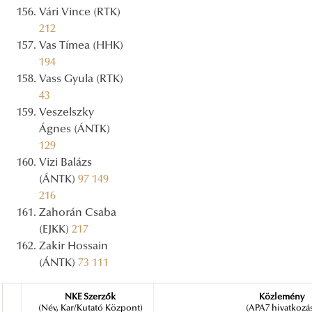
Vári Vince (RTK)
212
Vas Tímea (HHK)
194
Vass Gyula (RTK)
43
Veszelszky
Ágnes (ÁNTK)
129
Vizi Balázs
(ÁNTK)
97
149
216
Zahorán Csaba
(EJKK)
217
Zakir Hossain
(ÁNTK)
73
111
NKE Szerzők
Közlemény
(Név, Kar/Kutató Központ)
(APA7 hivatkozá