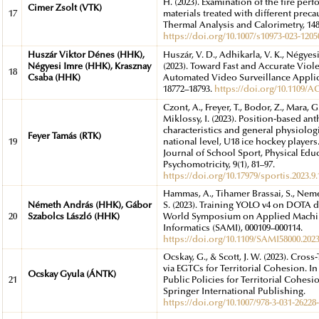
H. (2023). Examination of the fire pe
Cimer Zsolt (VTK)
17
materials treated with different preca
Thermal Analysis and Calorimetry, 148(
https://doi.org/10.1007/s10973-023-1205
Huszár Viktor Dénes (HHK),
Huszár, V. D., Adhikarla, V. K., Négyesi,
Négyesi Imre (HHK), Krasznay
(2023). Toward Fast and Accurate Viol
18
Csaba (HHK)
Automated Video Surveillance Applica
18772–18793.
https://doi.org/10.1109/A
Czont, A., Freyer, T., Bodor, Z., Mara, G.
Miklossy, I. (2023). Position-based a
characteristics and general physiolog
Feyer Tamás (RTK)
19
national level, U18 ice hockey players.
Journal of School Sport, Physical Edu
Psychomotricity, 9(1), 81–97.
https://doi.org/10.17979/sportis.2023.9.
Hammas, A., Tihamer Brassai, S., Neme
Németh András (HHK), Gábor
S. (2023). Training YOLO v4 on DOTA da
20
Szabolcs László (HHK)
World Symposium on Applied Machin
Informatics (SAMI), 000109–000114.
https://doi.org/10.1109/SAMI58000.202
Ocskay, G., & Scott, J. W. (2023). Cros
via EGTCs for Territorial Cohesion. In
Ocskay Gyula (ÁNTK)
21
Public Policies for Territorial Cohesio
Springer International Publishing.
https://doi.org/10.1007/978-3-031-26228