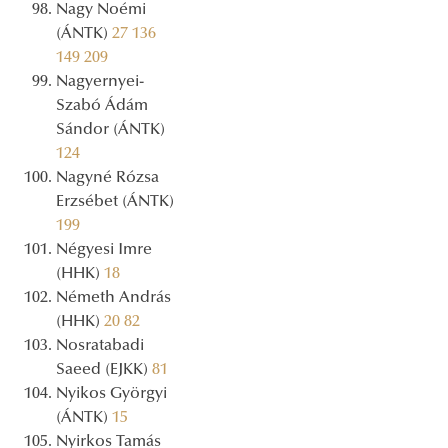
Nagy Noémi
(ÁNTK)
27
136
149
209
Nagyernyei-
Szabó Ádám
Sándor (ÁNTK)
124
Nagyné Rózsa
Erzsébet (ÁNTK)
199
Négyesi Imre
(HHK)
18
Németh András
(HHK)
20
82
Nosratabadi
Saeed (EJKK)
81
Nyikos Györgyi
(ÁNTK)
15
Nyirkos Tamás