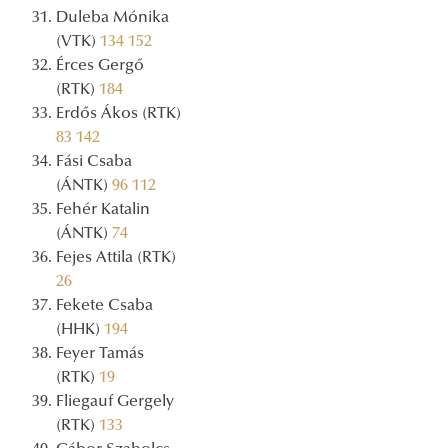
Duleba Mónika
(VTK)
134
152
Érces Gergő
(RTK)
184
Erdős Ákos (RTK)
83
142
Fási Csaba
(ÁNTK)
96
112
Fehér Katalin
(ÁNTK)
74
Fejes Attila (RTK)
26
Fekete Csaba
(HHK)
194
Feyer Tamás
(RTK)
19
Fliegauf Gergely
(RTK)
133