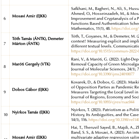
Safkhani, M., Bagheri, N., Ali, S., Hus
Ahmed, O., Hosseinzadeh, M., & Mosavi
Mosavi Amir (EJKK)
6
Improvement and Cryptanalysis of a 
Functions Based Authentication Sche
Mathematics, 11(1), 48.
https://doi.org
Tóth, T., Goyanes, M., & Demeter, M. (
Tóth Tamás (ÁNTK), Demeter
context! Measuring explicit and impl
7
Márton (ÁNTK)
different textual levels. Communicatio
https://doi.org/10.1515/commun-2022-
Rani, V., & Maróti, G. (2022). Light-D
Maróti Gergely (VTK)
Removal Capacity of Green Microalgae
8
Journal of Molecular Sciences, 24(1), 7
https://doi.org/10.3390/ijms24010077
Kovarek, D., & Dobos, G. (2023). Mask
of Opposition Parties as Pandemic Re
Dobos Gábor (EJKK)
9
Measures Targeting the Local Level i
Journal of Regions, Economy and Socie
https://doi.org/10.1093/cjres/rsac044
Nyirkos, T. (2023). Patriotism as a Polit
Nyirkos Tamás (EJKK)
10
History, Its Ambiguities, and the Case
14(1), 116.
https://doi.org/10.3390/rel14
Hai, T., Theruvil Sayed, B., Majdi, A., Z
Band, S. S., & Mosavi, A. (2023). An i
Mosavi Amir (EJKK)
multivariate adaptive regression spli