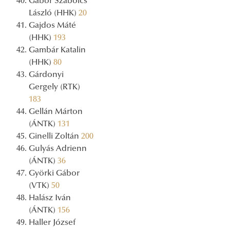
Gábor Szabolcs
László (HHK)
20
Gajdos Máté
(HHK)
193
Gambár Katalin
(HHK)
80
Gárdonyi
Gergely (RTK)
183
Gellán Márton
(ÁNTK)
131
Ginelli Zoltán
200
Gulyás Adrienn
(ÁNTK)
36
Györki Gábor
(VTK)
50
Halász Iván
(ÁNTK)
156
Haller József