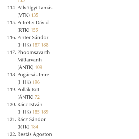
135
Pálvölgyi Tamás
(VTK)
135
Petrétei Dávid
(RTK)
155
Pintér Sándor
(HHK)
187
188
Phoomsavarth
Mittarvanh
(ÁNTK)
109
Pogácsás Imre
(HHK)
196
Pollák Kitti
(ÁNTK)
72
Rácz István
(HHK)
185
189
Rácz Sándor
(RTK)
184
Restás Ágoston