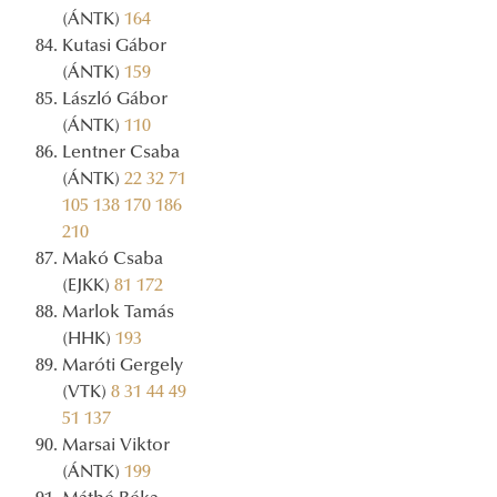
(ÁNTK)
164
Kutasi Gábor
(ÁNTK)
159
László Gábor
(ÁNTK)
110
Lentner Csaba
(ÁNTK)
22
32
71
105
138
170
186
210
Makó Csaba
(EJKK)
81
172
Marlok Tamás
(HHK)
193
Maróti Gergely
(VTK)
8
31
44
49
51
137
Marsai Viktor
(ÁNTK)
199