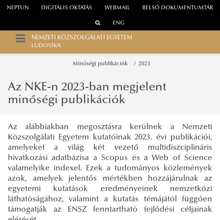
NEPTUN
DIGITÁLIS OKTATÁS
WEBMAIL
BELSŐ DOKUMENTUMTÁR
ENG
NEMZETI KÖZSZOLGÁLATI EGYETEM
LUDOVIKA
Minőségi publikációk
2023
Az NKE-n 2023-ban megjelent
minőségi publikációk
Az alábbiakban megosztásra kerülnek a Nemzeti
Közszolgálati Egyetem kutatóinak 2023. évi publikációi,
amelyeket a világ két vezető multidiszciplináris
hivatkozási adatbázisa a Scopus és a Web of Science
valamelyike indexel. Ezek a tudományos közlemények
azok, amelyek jelentős mértékben hozzájárulnak az
egyetemi kutatások eredményeinek nemzetközi
láthatóságához, valamint a kutatás témájától függően
támogatják az ENSZ fenntartható fejlődési céljainak
elérését.