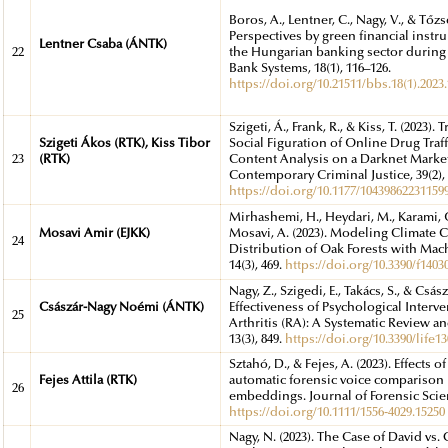
Boros, A., Lentner, C., Nagy, V., & Tőzsé
Perspectives by green financial instru
Lentner Csaba (ÁNTK)
22
the Hungarian banking sector durin
Bank Systems, 18(1), 116–126.
https://doi.org/10.21511/bbs.18(1).2023
Szigeti, Á., Frank, R., & Kiss, T. (2023). 
Szigeti Ákos (RTK), Kiss Tibor
Social Figuration of Online Drug Traff
23
(RTK)
Content Analysis on a Darknet Market
Contemporary Criminal Justice, 39(2), 
https://doi.org/10.1177/10439862231159
Mirhashemi, H., Heydari, M., Karami, 
Mosavi Amir (EJKK)
Mosavi, A. (2023). Modeling Climate C
24
Distribution of Oak Forests with Mach
14(3), 469.
https://doi.org/10.3390/f1403
Nagy, Z., Szigedi, E., Takács, S., & Csás
Császár-Nagy Noémi (ÁNTK)
Effectiveness of Psychological Inter
25
Arthritis (RA): A Systematic Review an
13(3), 849.
https://doi.org/10.3390/life1
Sztahó, D., & Fejes, A. (2023). Effects
Fejes Attila (RTK)
automatic forensic voice comparison
26
embeddings. Journal of Forensic Scienc
https://doi.org/10.1111/1556-4029.15250
Nagy, N. (2023). The Case of David vs. 