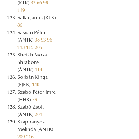
(RTK)
33
66
98
119
Sallai János (RTK)
86
Sasvári Péter
(ÁNTK)
38
93
96
113
115
205
Sheikh Mosa
Shrabony
(ÁNTK)
114
Sorbán Kinga
(EJKK)
140
Szabó Péter Imre
(HHK)
39
Szabó Zsolt
(ÁNTK)
201
Szappanyos
Melinda (ÁNTK)
209
216