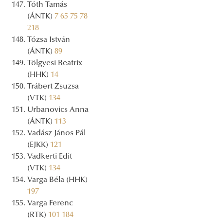
Tóth Tamás
(ÁNTK)
7
65
75
78
218
Tózsa István
(ÁNTK)
89
Tölgyesi Beatrix
(HHK)
14
Trábert Zsuzsa
(VTK)
134
Urbanovics Anna
(ÁNTK)
113
Vadász János Pál
(EJKK)
121
Vadkerti Edit
(VTK)
134
Varga Béla (HHK)
197
Varga Ferenc
(RTK)
101
184