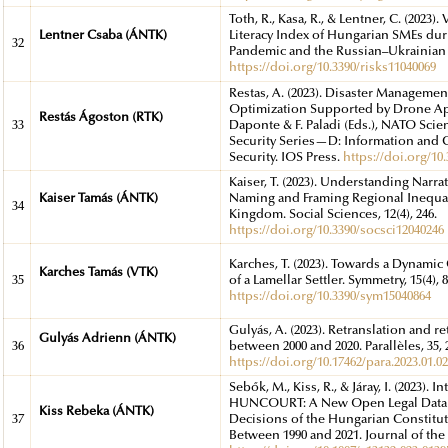
Toth, R., Kasa, R., & Lentner, C. (2023).
Lentner Csaba (ÁNTK)
Literacy Index of Hungarian SMEs du
32
Pandemic and the Russian–Ukrainian Wa
https://doi.org/10.3390/risks11040069
Restas, A. (2023). Disaster Manageme
Optimization Supported by Drone Appl
Restás Ágoston (RTK)
33
Daponte & F. Paladi (Eds.), NATO Scie
Security Series—D: Information and
Security. IOS Press.
https://doi.org/1
Kaiser, T. (2023). Understanding Narr
Kaiser Tamás (ÁNTK)
Naming and Framing Regional Inequal
34
Kingdom. Social Sciences, 12(4), 246.
https://doi.org/10.3390/socsci12040246
Karches, T. (2023). Towards a Dynam
Karches Tamás (VTK)
35
of a Lamellar Settler. Symmetry, 15(4), 8
https://doi.org/10.3390/sym15040864
Gulyás, A. (2023). Retranslation and r
Gulyás Adrienn (ÁNTK)
36
between 2000 and 2020. Parallèles, 35, 
https://doi.org/10.17462/para.2023.01.0
Sebők, M., Kiss, R., & Járay, I. (2023). 
HUNCOURT: A New Open Legal Datab
Kiss Rebeka (ÁNTK)
37
Decisions of the Hungarian Constitut
Between 1990 and 2021. Journal of t