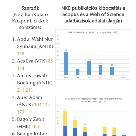
Szerzők
NKE publikációs kibocsátás a
(Név, Kar/Kutató
Scopus és a Web of Science
Központ, cikkek
adatbázisok adatai alapján
sorszáma)
Abdul Wahi Nur
Syuhaini (ÁNTK)
118
Ács Éva (VTK)
85
134
Ama Kissiwah
Boateng (ÁNTK)
211
213
Auer Ádám
(ÁNTK)
103
135
173
Bagoly Zsolt
(HHK)
188
Balogh Róbert