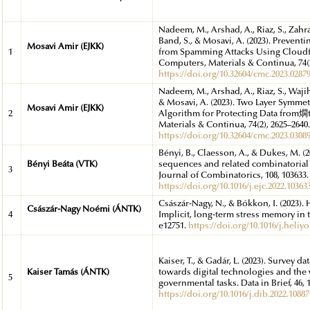
Nadeem, M., Arshad, A., Riaz, S., Zahra,
Band, S., & Mosavi, A. (2023). Preven
Mosavi Amir (EJKK)
1
from Spamming Attacks Using Cloudf
Computers, Materials & Continua, 74(2
https://doi.org/10.32604/cmc.2023.0287
Nadeem, M., Arshad, A., Riaz, S., Wajiha
& Mosavi, A. (2023). Two Layer Symme
Mosavi Amir (EJKK)
2
Algorithm for Protecting Data from燗
Materials & Continua, 74(2), 2625–2640
https://doi.org/10.32604/cmc.2023.0308
Bényi, B., Claesson, A., & Dukes, M. (
Bényi Beáta (VTK)
sequences and related combinatorial
3
Journal of Combinatorics, 108, 103633.
https://doi.org/10.1016/j.ejc.2022.10363
Császár-Nagy, N., & Bókkon, I. (2023)
Császár-Nagy Noémi (ÁNTK)
4
Implicit, long-term stress memory in t
e12751.
https://doi.org/10.1016/j.heliy
Kaiser, T., & Gadár, L. (2023). Survey da
Kaiser Tamás (ÁNTK)
towards digital technologies and the
5
governmental tasks. Data in Brief, 46, 
https://doi.org/10.1016/j.dib.2022.10887