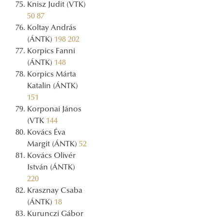
Knisz Judit (VTK)
50
87
Koltay András
(ÁNTK)
198
202
Korpics Fanni
(ÁNTK)
148
Korpics Márta
Katalin (ÁNTK)
151
Korponai János
(VTK
144
Kovács Éva
Margit (ÁNTK)
52
Kovács Olivér
István (ÁNTK)
220
Krasznay Csaba
(ÁNTK)
18
Kurunczi Gábor