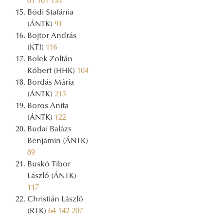
61
101
134
Bódi Stafánia
(ÁNTK)
91
Bojtor András
(KTI)
116
Bolek Zoltán
Róbert (HHK)
104
Bordás Mária
(ÁNTK)
215
Boros Anita
(ÁNTK)
122
Budai Balázs
Benjámin (ÁNTK)
89
Buskó Tibor
László (ÁNTK)
117
Christián László
(RTK)
64
142
207