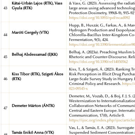
Kátai-Urbán Lajos (RTK), Vass
& Vass, G. (2023). Assessing the radia
43
Gyula (RTK)
large areas using advanced technolog
Protection Dosimetry, 199(8–9), 915–92
https://doi.org/10.1093/rpd/ncad092
Hupp, B., Huszár, G., Farkas, A., & Maró
Hydrogen Production and Exopolysacc
Maróti Gergely (VTK)
44
Chlorella–Bacillus Inter-Kingdom Co
Fermentation, 9(5), 424.
https://doi.org/10.3390/fermentation9
Belhaj, A. (2023a). Preaching Muslim L
Belhaj Abdessamad (EJKK)
45
Rhetoric and Counter-Discourse. Relig
https://doi.org/10.3390/rel14050562
Kiss, T., & Szigeti, Á. (2023). Ranking T
Kiss Tibor (RTK), Szigeti Ákos
Risk Perception in Illicit Drug Purch
46
(RTK)
Large-Scale Survey Study in Hungary.
Criminal Policy and Research.
https:/
023-09545-x
Demeter, M., Vozab, D., & Boj, F. J. S. (
Westernization to Internationalizatio
Demeter Márton (ÁNTK)
Collaboration Networks of Communic
47
Central and Eastern Europe. Internati
Communication, 17(0), Article 0.
https://ijoc.org/index.php/ijoc/articl
Vas, L., & Tamás, E. A. (2023). Surroga
Tamás Enikő Anna (VTK)
Suspended Sediment Concentration 