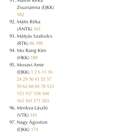
Máthé Réka
Zsuzsánna (EJKK)
182
Mátis Réka
(ÁNTK)
161
Mátyás Szabolcs
(RTK)
86
190
Mo Rang Kim
(HKK)
180
Mosavi Amir
(EJKK)
1
2
6
11
16
24
29
30
41
55
57
59
62
68
69
70
123
153
157
158
160
162
163
171
203
Mrekva László
(VTK)
141
Nagy Ágoston
(EJKK)
174