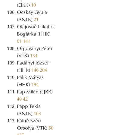
(EJKK)
10
Ocskay Gyula
(ÁNTK)
21
Olajosné Lakatos
Boglárka (HHK)
61
141
Orgoványi Péter
(VTK)
134
Padányi József
(HHK)
146
204
Palik Mátyás
(HHK)
194
Pap Milán (EJKK)
40
42
Papp Tekla
(ÁNTK)
103
Pálné Szén
Orsolya (VTK)
50