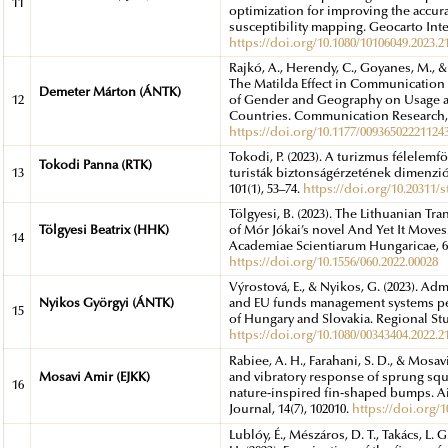
11
optimization for improving the accura
susceptibility mapping. Geocarto Inte
https://doi.org/10.1080/10106049.2023.2
Rajkó, A., Herendy, C., Goyanes, M., &
The Matilda Effect in Communication 
Demeter Márton (ÁNTK)
12
of Gender and Geography on Usage an
Countries. Communication Research, 
https://doi.org/10.1177/00936502221124
Tokodi, P. (2023). A turizmus félelemfö
Tokodi Panna (RTK)
13
turisták biztonságérzetének dimenziói
101(1), 53–74.
https://doi.org/10.20311/s
Tölgyesi, B. (2023). The Lithuanian Tr
Tölgyesi Beatrix (HHK)
of Mór Jókai’s novel And Yet It Moves.
14
Academiae Scientiarum Hungaricae, 66
https://doi.org/10.1556/060.2022.00028
Výrostová, E., & Nyikos, G. (2023). Adm
Nyikos Györgyi (ÁNTK)
and EU funds management systems pe
15
of Hungary and Slovakia. Regional Stu
https://doi.org/10.1080/00343404.2022.2
Rabiee, A. H., Farahani, S. D., & Mosavi
Mosavi Amir (EJKK)
and vibratory response of sprung squ
16
nature-inspired fin-shaped bumps. 
Journal, 14(7), 102010.
https://doi.org/1
Lublóy, É., Mészáros, D. T., Takács, L. 