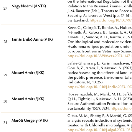
on the International Regulation of th
Nagy Noémi (ÁNTK)
Relation to the Russia–Ukraine Confli
27
J. M. Ramírez (Eds.), Threats to Peace 
Security: Asia versus West (pp. 47–61)
Switzerland.
https://doi.org/10.1007/97
Keve, G., Csörgő, T., Benke, A., Huber,
Németh, Á., Kalocsa, B., Tamás, E. A., Gy
Kováts, D., Sándor, A. D., Karcza, Z., &
Tamás Enikő Anna (VTK)
28
Ornithological and molecular eviden
Hyalomma rufipes population under c
Europe. Frontiers in Veterinary Science
https://doi.org/10.3389/fvets.2023.1147
Safaie Ghamsary, E., Karimimoshaver, M
Goruh, Z., Aram, F., & Mosavi, A. (2023
Mosavi Amir (EJKK)
parks: Assessing the effects of land u
29
the public presence. Environmental a
Indicators, 18, 100253.
https://doi.org/10.1016/j.indic.2023.100
Hosseinzadeh, M., Malik, M. H., Safkha
Mosavi Amir (EJKK)
Q. H., Tightiz, L., & Mosavi, A. H. (20
30
Secure Authentication Protocol for I
Sustainability, 15(7), 5934.
https://doi.
Gitau, M. M., Shetty, P., & Maróti, G. (
Maróti Gergely (VTK)
analysis reveals induction of systemi
31
treated with Chlorella microalgae. Alg
https://doi.org/10.1016/j.algal.2023.103