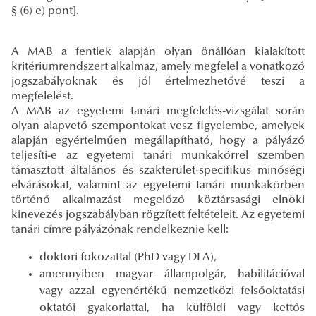
§ (6) e) pont].
A MAB a fentiek alapján olyan önállóan kialakított
kritériumrendszert alkalmaz, amely megfelel a vonatkozó
jogszabályoknak és jól értelmezhetővé teszi a
megfelelést.
A MAB az egyetemi tanári megfelelés-vizsgálat során
olyan alapvető szempontokat vesz figyelembe, amelyek
alapján egyértelműen megállapítható, hogy a pályázó
teljesíti-e az egyetemi tanári munkakörrel szemben
támasztott általános és szakterület-specifikus minőségi
elvárásokat, valamint az egyetemi tanári munkakörben
történő alkalmazást megelőző köztársasági elnöki
kinevezés jogszabályban rögzített feltételeit. Az egyetemi
tanári címre pályázónak rendelkeznie kell:
doktori fokozattal (PhD vagy DLA),
amennyiben magyar állampolgár, habilitációval
vagy azzal egyenértékű nemzetközi felsőoktatási
oktatói gyakorlattal, ha külföldi vagy kettős