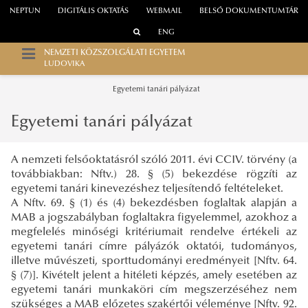
NEPTUN
DIGITÁLIS OKTATÁS
WEBMAIL
BELSŐ DOKUMENTUMTÁR
ENG
NEMZETI KÖZSZOLGÁLATI EGYETEM
LUDOVIKA
Egyetemi tanári pályázat
Egyetemi tanári pályázat
A nemzeti felsőoktatásról szóló 2011. évi CCIV. törvény (a
továbbiakban: Nftv.) 28. § (5) bekezdése rögzíti az
egyetemi tanári kinevezéshez teljesítendő feltételeket.
A Nftv. 69. § (1) és (4) bekezdésben foglaltak alapján a
MAB a jogszabályban foglaltakra figyelemmel, azokhoz a
megfelelés minőségi kritériumait rendelve értékeli az
egyetemi tanári címre pályázók oktatói, tudományos,
illetve művészeti, sporttudományi eredményeit [Nftv. 64.
§ (7)]. Kivételt jelent a hitéleti képzés, amely esetében az
egyetemi tanári munkaköri cím megszerzéséhez nem
szükséges a MAB előzetes szakértői véleménye [Nftv. 92.