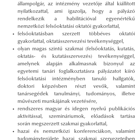
állampolgár, az intézmény vezetője által kiállított
nyilatkozattal, ami igazolja, hogy a pályázó
rendelkezik a habilitációval egyenértékű
nemzetközi felsőoktatási oktatói gyakorlattal,
felsőoktatásban szerzett többéves oktatói
gyakorlattal, oktatásszervezési tevékenységgel,
olyan magas szintű szakmai (felsőoktatás, kutatás,
oktatás- és kutatásszervezés) tevékenységgel,
amelynek alapján alkalmasnak bizonyul az
egyetemi tanári foglalkoztatásra pályázatot kiíró
felsőoktatási intézményben tanuló hallgatók,
doktori képzésben részt vevők, valamint
tanársegédek tanulmányi, tudományos, illetve
művészeti munkájának vezetésére,
rendszeres magyar és idegen nyelvű publikációs
aktivitással, szemináriumok, előadások tartása
során megszerzett szakmai gyakorlattal,
hazai és nemzetközi konferenciákon, valamint
tudományterülete hazai szakmai szervezeteiben