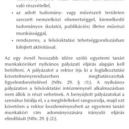
való részvétellel,
az adott tudomány- vagy művészeti területen
szerzett nemzetközi elismertséggel, kiemelkedő
tudományos (kutatói, publikációs) illetve művészi
munkássággal,
rendszeres, a felsőoktatási tehetséggondozásban
kifejtett aktivitással.
Az egy évnél hosszabb időre szóló egyetemi tanári
munkaköröket nyilvános pályázati eljárás alapján kell
betölteni. A pályázatot a rektor írja ki a foglalkoztatási
követelményrendszerben meghatározottak
figyelembevételével [Nftv. 29. § (1)]. A nyilvános
pályázaton a felsőoktatási intézménynél alkalmazásban
nem állók is részt vehetnek. A benyújtott pályázatokat a
szenátus bírálja el, s a megfelelteket rangsorolja, majd ezt
követően a rektor kezdeményezheti az egyetemi tanári
munkaköri cím adományozására irányuló eljárás
elindítását [Nftv. 29. § (2)].