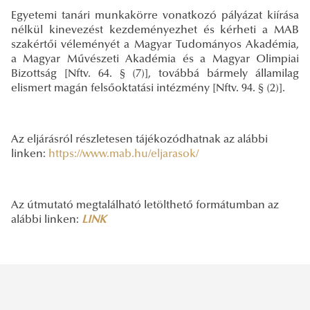
Egyetemi tanári munkakörre vonatkozó pályázat kiírása
nélkül kinevezést kezdeményezhet és kérheti a MAB
szakértői véleményét a Magyar Tudományos Akadémia,
a Magyar Művészeti Akadémia és a Magyar Olimpiai
Bizottság [Nftv. 64. § (7)], továbbá bármely államilag
elismert magán felsőoktatási intézmény [Nftv. 94. § (2)].
Az eljárásról részletesen tájékozódhatnak az alábbi
linken:
https://www.mab.hu/eljarasok/
Az útmutató megtalálható letölthető formátumban az
alábbi linken:
LINK