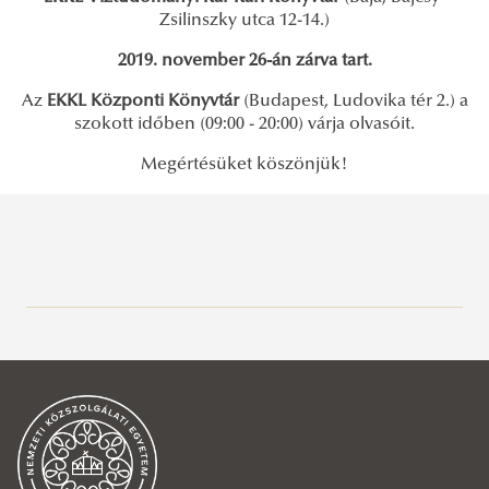
Zsilinszky utca 12-14.)
2019. november 26-án zárva tart.
Az
EKKL Központi Könyvtár
(Budapest, Ludovika tér 2.) a
szokott időben (09:00 - 20:00) várja olvasóit.
Megértésüket köszönjük!
Közszolgálati Tudásportál
Aktuális
Hírek, események
2026
2025
2026. június