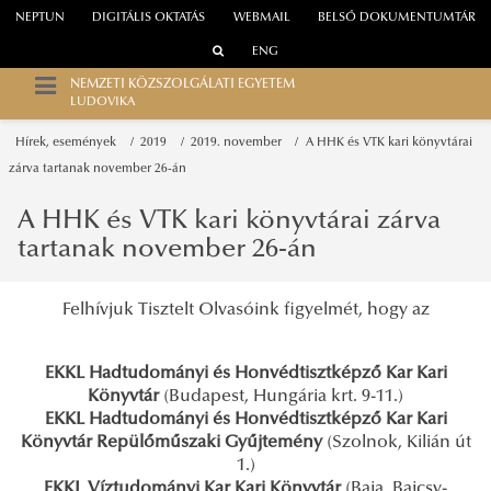
NEPTUN
DIGITÁLIS OKTATÁS
WEBMAIL
BELSŐ DOKUMENTUMTÁR
ENG
NEMZETI KÖZSZOLGÁLATI EGYETEM
LUDOVIKA
Hírek, események
2019
2019. november
A HHK és VTK kari könyvtárai
zárva tartanak november 26-án
A HHK és VTK kari könyvtárai zárva
tartanak november 26-án
Felhívjuk Tisztelt Olvasóink figyelmét, hogy az
EKKL Hadtudományi és Honvédtisztképző Kar Kari
Könyvtár
(Budapest, Hungária krt. 9-11.)
EKKL Hadtudományi és Honvédtisztképző Kar Kari
Könyvtár Repülőműszaki Gyűjtemény
(Szolnok, Kilián út
1.)
EKKL Víztudományi Kar Kari Könyvtár
(Baja, Bajcsy-