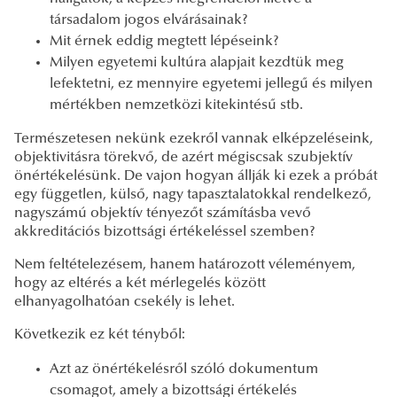
társadalom jogos elvárásainak?
Mit érnek eddig megtett lépéseink?
Milyen egyetemi kultúra alapjait kezdtük meg
lefektetni, ez mennyire egyetemi jellegű és milyen
mértékben nemzetközi kitekintésű stb.
Természetesen nekünk ezekről vannak elképzeléseink,
objektivitásra törekvő, de azért mégiscsak szubjektív
önértékelésünk. De vajon hogyan állják ki ezek a próbát
egy független, külső, nagy tapasztalatokkal rendelkező,
nagyszámú objektív tényezőt számításba vevő
akkreditációs bizottsági értékeléssel szemben?
Nem feltételezésem, hanem határozott véleményem,
hogy az eltérés a két mérlegelés között
elhanyagolhatóan csekély is lehet.
Következik ez két tényből:
Azt az önértékelésről szóló dokumentum
csomagot, amely a bizottsági értékelés