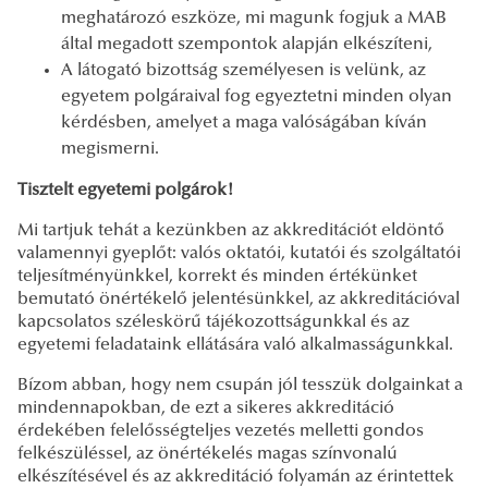
meghatározó eszköze, mi magunk fogjuk a MAB
által megadott szempontok alapján elkészíteni,
A látogató bizottság személyesen is velünk, az
egyetem polgáraival fog egyeztetni minden olyan
kérdésben, amelyet a maga valóságában kíván
megismerni.
Tisztelt egyetemi polgárok!
Mi tartjuk tehát a kezünkben az akkreditációt eldöntő
valamennyi gyeplőt: valós oktatói, kutatói és szolgáltatói
teljesítményünkkel, korrekt és minden értékünket
bemutató önértékelő jelentésünkkel, az akkreditációval
kapcsolatos széleskörű tájékozottságunkkal és az
egyetemi feladataink ellátására való alkalmasságunkkal.
Bízom abban, hogy nem csupán jól tesszük dolgainkat a
mindennapokban, de ezt a sikeres akkreditáció
érdekében felelősségteljes vezetés melletti gondos
felkészüléssel, az önértékelés magas színvonalú
elkészítésével és az akkreditáció folyamán az érintettek