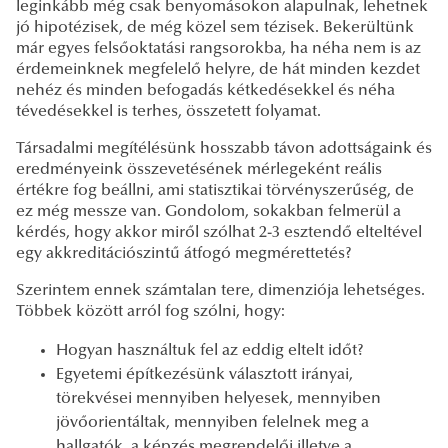
leginkább még csak benyomásokon alapulnak, lehetnek
jó hipotézisek, de még közel sem tézisek. Bekerültünk
már egyes felsőoktatási rangsorokba, ha néha nem is az
érdemeinknek megfelelő helyre, de hát minden kezdet
nehéz és minden befogadás kétkedésekkel és néha
tévedésekkel is terhes, összetett folyamat.
Társadalmi megítélésünk hosszabb távon adottságaink és
eredményeink összevetésének mérlegeként reális
értékre fog beállni, ami statisztikai törvényszerűség, de
ez még messze van. Gondolom, sokakban felmerül a
kérdés, hogy akkor miről szólhat 2-3 esztendő elteltével
egy akkreditációszintű átfogó megmérettetés?
Szerintem ennek számtalan tere, dimenziója lehetséges.
Többek között arról fog szólni, hogy:
Hogyan használtuk fel az eddig eltelt időt?
Egyetemi építkezésünk választott irányai,
törekvései mennyiben helyesek, mennyiben
jövőorientáltak, mennyiben felelnek meg a
hallgatók, a képzés megrendelői illetve a