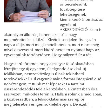
önbecsülésünk
továbbépítése
lehetőségének
kiemelkedő állomása: az
egyetemi
AKKREDITÁCIÓ. Nem is
akármilyen állomás, hanem az első a nagy
megmérettetések közül. Kivételesen jelentős, igazán
nagy a tétje, mert megismételhetetlen, mert nincs még
mivel összevetni, mert kitörölhetetlen nyomot hagy az
egyetemünk történetében. Hogy milyent? Ez a tét.
Nagyszerű történet, hogy a magyar felsőoktatásban
létrejött egy új egyetem, új elgondolásokkal, új
felállásban, nemzetközileg is újnak tekinthető
törekvésekkel. Túl vagyunk már a formai integráció első
nehézségein, tettünk már lépéseket a tartalmi
összerendeződés felé a képzésben, a kutatásban és a
szervezeti működés terén is. Hallani rólunk a médiában,
a közbeszédben, a felsőoktatás más szereplői
megítélésében és igen sokféleképpen. De ezek