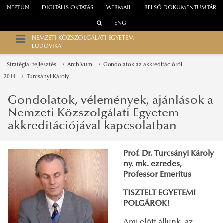
NEPTUN
DIGITÁLIS OKTATÁS
WEBMAIL
BELSŐ DOKUMENTUMTÁR
ENG
NEMZETI KÖZSZOLGÁLATI EGYETEM
LUDOVIKA
Stratégiai fejlesztés
Archívum
Gondolatok az akkreditációról
2014
Turcsányi Károly
Gondolatok, vélemények, ajánlások a
Nemzeti Közszolgálati Egyetem
akkreditációjával kapcsolatban
Prof. Dr. Turcsányi Károly
ny. mk. ezredes,
Professor Emeritus
TISZTELT EGYETEMI
POLGÁROK!
Ami előtt állunk, az