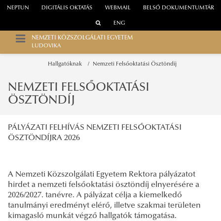
NEPTUN
DIGITÁLIS OKTATÁS
WEBMAIL
BELSŐ DOKUMENTUMTÁR
ENG
NEMZETI KÖZSZOLGÁLATI EGYETEM
LUDOVIKA
Hallgatóknak
Nemzeti Felsőoktatási Ösztöndíj
NEMZETI FELSŐOKTATÁSI
ÖSZTÖNDÍJ
PÁLYÁZATI FELHÍVÁS NEMZETI FELSŐOKTATÁSI
ÖSZTÖNDÍJRA 2026
A Nemzeti Közszolgálati Egyetem Rektora pályázatot
hirdet a nemzeti felsőoktatási ösztöndíj elnyerésére a
2026/2027. tanévre. A pályázat célja a kiemelkedő
tanulmányi eredményt elérő, illetve szakmai területen
kimagasló munkát végző hallgatók támogatása.