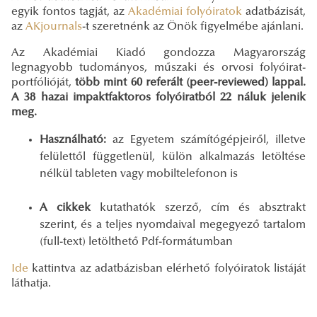
egyik fontos tagját, az
Akadémiai folyóiratok
adatbázisát,
az
AKjournals
-t szeretnénk az Önök figyelmébe ajánlani.
Az Akadémiai Kiadó gondozza Magyarország
legnagyobb tudományos, műszaki és orvosi folyóirat-
portfólióját,
több mint 60 referált (peer-reviewed) lappal.
A 38 hazai impaktfaktoros folyóiratból 22 náluk jelenik
meg.
Használható:
az Egyetem számítógépjeiről, illetve
felülettől függetlenül, külön alkalmazás letöltése
nélkül tableten vagy mobiltelefonon is
A cikkek
kutathatók szerző, cím és absztrakt
szerint, és a teljes nyomdaival megegyező tartalom
(full-text) letölthető Pdf-formátumban
Ide
kattintva az adatbázisban elérhető folyóiratok listáját
láthatja.