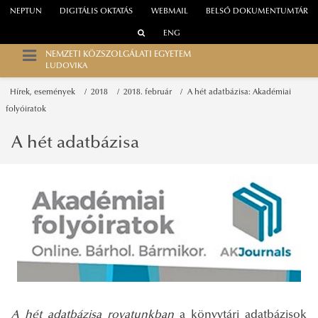
NEPTUN
DIGITÁLIS OKTATÁS
WEBMAIL
BELSŐ DOKUMENTUMTÁR
ENG
NEMZETI KÖZSZOLGÁLATI EGYETEM
LUDOVIKA
Hírek, események
2018
2018. február
A hét adatbázisa: Akadémiai
folyóiratok
A hét adatbázisa
A hét adatbázisa rovatunkban
a könyvtári adatbázisok