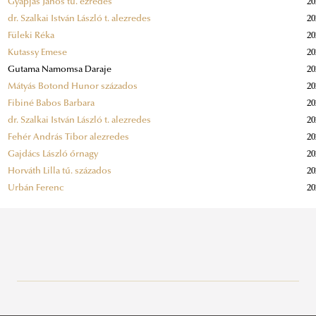
Gyapjas János tű. ezredes
20
dr. Szalkai István László t. alezredes
20
Füleki Réka
20
Kutassy Emese
20
Gutama Namomsa Daraje
20
Mátyás Botond Hunor százados
20
Fibiné Babos Barbara
20
dr. Szalkai István László t. alezredes
20
Fehér András Tibor alezredes
20
Gajdács László őrnagy
20
Horváth Lilla tű. százados
20
Urbán Ferenc
20
Kutatásetikai Bizottság
Egyetemi Doktori és Habilitációs Tanács
Bemutatkozás