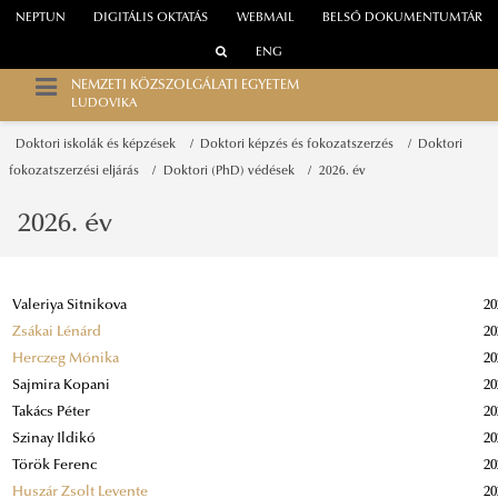
NEPTUN
DIGITÁLIS OKTATÁS
WEBMAIL
BELSŐ DOKUMENTUMTÁR
ENG
NEMZETI KÖZSZOLGÁLATI EGYETEM
LUDOVIKA
Doktori iskolák és képzések
Doktori képzés és fokozatszerzés
Doktori
fokozatszerzési eljárás
Doktori (PhD) védések
2026. év
2026. év
Valeriya Sitnikova
20
Zsákai Lénárd
20
Herczeg Mónika
20
Sajmira Kopani
20
Takács Péter
20
Szinay Ildikó
20
Török Ferenc
20
Huszár Zsolt Levente
20