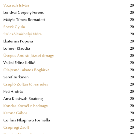
Vozsech István
20
Lendvai Gergely Ferenc
20
Mátyás Tímea-Bernadett
20
Speck Gyula
20
Szűcs-Vásárhelyi Nóra
20
Ekaterina Popova
20
Lohner Klaudia
20
Üveges András József őrnagy
20
Vajkai Edina Ildikó
20
Olajosné Lakatos Boglárka
20
Seref Türkmen
20
Cséplő Zoltán tű. ezredes
20
Peti András
20
Ama Kissiwah Boateng
20
Kondás Kornél r. hadnagy
20
Katona Gábor
20
Collins Nkapnwo Formella
20
Csepregi Zsolt
20