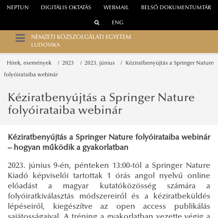
NEPTUN
DIGITÁLIS OKTATÁS
WEBMAIL
BELSŐ DOKUMENTUMTÁR
ENG
NEMZETI KÖZSZOLGÁLATI EGYETEM
LUDOVIKA
Hírek, események
2023
2023. június
Kéziratbenyújtás a Springer Nature
folyóirataiba webinár
Kéziratbenyújtás a Springer Nature
folyóirataiba webinár
Kéziratbenyújtás a Springer Nature folyóirataiba webinár
– hogyan működik a gyakorlatban
2023. június 9-én, pénteken 13:00-tól a Springer Nature
Kiadó képviselői tartottak 1 órás angol nyelvű online
előadást a magyar kutatóközösség számára a
folyóiratkiválasztás módszereiről és a kéziratbeküldés
lépéseiről, kiegészítve az open access publikálás
sajátosságaival. A tréning a gyakorlatban vezette végig a