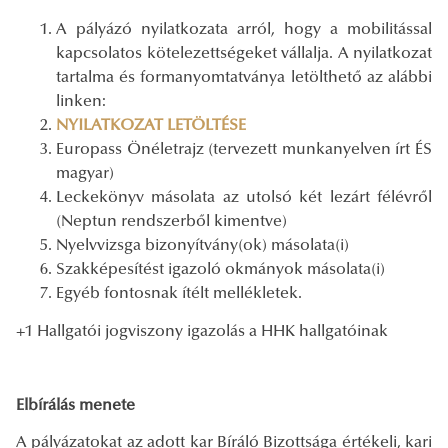
A pályázó nyilatkozata arról, hogy a mobilitással
kapcsolatos kötelezettségeket vállalja. A nyilatkozat
tartalma és formanyomtatványa letölthető az alábbi
linken:
NYILATKOZAT LETÖLTÉSE
Europass Önéletrajz (tervezett munkanyelven írt ÉS
magyar)
Leckekönyv másolata az utolsó két lezárt félévről
(Neptun rendszerből kimentve)
Nyelvvizsga bizonyítvány(ok) másolata(i)
Szakképesítést igazoló okmányok másolata(i)
Egyéb fontosnak ítélt mellékletek.
+1 Hallgatói jogviszony igazolás a HHK hallgatóinak
Elbírálás menete
A pályázatokat az adott kar Bíráló Bizottsága értékeli, kari