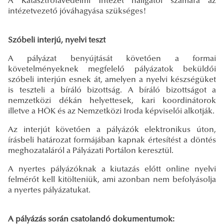
A Katasztrófavédelmi Intézet hallgatói számára az
intézetvezető jóváhagyása szükséges!
Szóbeli interjú, nyelvi teszt
A pályázat benyújtását követően a formai
követelményeknek megfelelő pályázatok beküldői
szóbeli interjún esnek át, amelyen a nyelvi készségüket
is teszteli a bíráló bizottság. A bíráló bizottságot a
nemzetközi dékán helyettesek, kari koordinátorok
illetve a HÖK és az Nemzetközi Iroda képviselői alkotják.
Az interjút követően a pályázók elektronikus úton,
írásbeli határozat formájában kapnak értesítést a döntés
meghozataláról a Pályázati Portálon keresztül.
A nyertes pályázóknak a kiutazás előtt online nyelvi
felmérőt kell kitölteniük, ami azonban nem befolyásolja
a nyertes pályázatukat.
A pályázás során csatolandó dokumentumok: