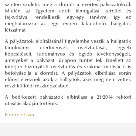
szinten születik meg a döntés a nyertes pályázatokról.
Miután az Egyetem adott támogatási kerettel és
fejkvótával rendelkezik egy-egy tanévre, így ez
meghatározza az egy évben kiküldhető hallgatók
létszámát.
A pályázatok elbírálásánál figyelembe veszik a hallgatók
tanulmányi eredményét, nyelvtudását, egyéb
képesítéseit, tudományos és egyéb tevékenységeit,
amelyeket a pályázati űrlapon tüntet fel. Emellett az
interjún bizonyított nyelvtudás és szakmai motiváció is
befolyásolja a döntést. A pályázatok elbírálása során
előnyt élveznek azok a hallgatók, akik még nem vettek
részt külföldi részképzésben.
A beérkezett pályázatok elbírálása a 21/2014 rektori
utasítás alapján történik:
Pontrendszer