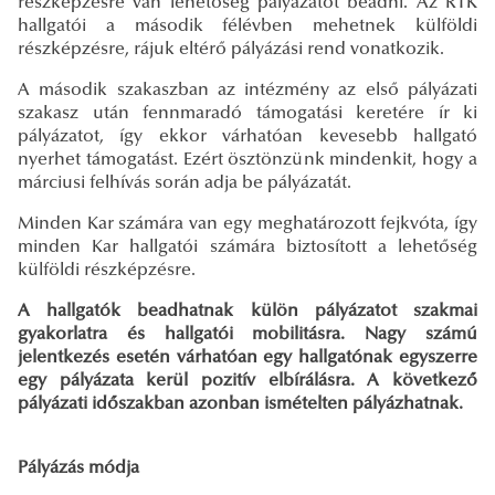
részképzésre van lehetőség pályázatot beadni. Az RTK
hallgatói a második félévben mehetnek külföldi
részképzésre, rájuk eltérő pályázási rend vonatkozik.
A második szakaszban az intézmény az első pályázati
szakasz után fennmaradó támogatási keretére ír ki
pályázatot, így ekkor várhatóan kevesebb hallgató
nyerhet támogatást. Ezért ösztönzünk mindenkit, hogy a
márciusi felhívás során adja be pályázatát.
Minden Kar számára van egy meghatározott fejkvóta, így
minden Kar hallgatói számára biztosított a lehetőség
külföldi részképzésre.
A hallgatók beadhatnak külön pályázatot szakmai
gyakorlatra és hallgatói mobilitásra. Nagy számú
jelentkezés esetén várhatóan egy hallgatónak egyszerre
egy pályázata kerül pozitív elbírálásra. A következő
pályázati időszakban azonban ismételten pályázhatnak.
Pályázás módja