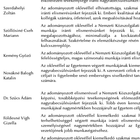
elkötelezett tevékenysége iránti nagyrabecsülésünket f
Szerdahelyi
Az adományozott oklevéllel elhivatottsága, szakmai 
Zoltán
iránti elismerésünket fejezzük ki. Emberi kvalitásai a
kollégák számára, ötleteivel, azok megvalósításával 
Az adományozott oklevéllel a Nemzeti Közszolgálat
Szöllősiné Cseh
munkája iránti elismerésünket fejezzük ki, 
Mariann
megalapozottságához, minimalizálja a kockázato
felhasználását. Szakértelme és elemzőkészsége révén 
kulcsszereplője.
Az adományozott oklevéllel a Nemzeti Közszolgálati 
Kemény Győző
felelősségteljes, magas színvonalú munkája iránti elis
Az oklevéllel az Egyetemen végzett munkájának kiemel
nagyrabecsülésünket fejezzük ki. A szervezeti célok e
Novákné Balogh
céljait is figyelembe vevő emberséges viselkedést ta
Katalin
számára.
Az adományozott elismeréssel a Nemzeti Közszolgálat
Dr. Szűcs Ádám
képzési, továbbképzési tevékenységének előmozdítá
nagyrabecsülésünket fejezzük ki. Több éven keres
munkájával nagymértékben hozzájárult az Egyetem célj
Az adományozott oklevéllel kiemelkedő szakmai ho
Földesné Vígh
terhelhetőséggel végzett munkája iránti elismerés
Gizella
személyiségével nagymértékben hozzájárul az Eg
vezetőjének jobb munkavégzéséhez.
Az adományozott oklevéllel kiemelkedő szakmai munk