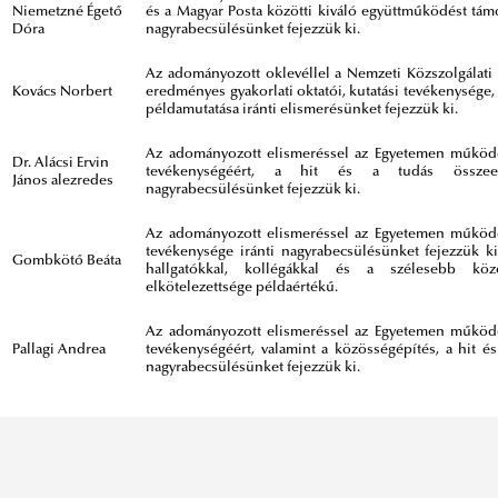
Niemetzné Égető
és a Magyar Posta közötti kiváló együttműködést támo
Dóra
nagyrabecsülésünket fejezzük ki.
Az adományozott oklevéllel a Nemzeti Közszolgálati 
Kovács Norbert
eredményes gyakorlati oktatói, kutatási tevékenysége
példamutatása iránti elismerésünket fejezzük ki.
Az adományozott elismeréssel az Egyetemen működő 
Dr. Alácsi Ervin
tevékenységéért, a hit és a tudás összeegye
János alezredes
nagyrabecsülésünket fejezzük ki.
Az adományozott elismeréssel az Egyetemen működő 
tevékenysége iránti nagyrabecsülésünket fejezzük k
Gombkötő Beáta
hallgatókkal, kollégákkal és a szélesebb közö
elkötelezettsége példaértékű.
Az adományozott elismeréssel az Egyetemen működő 
Pallagi Andrea
tevékenységéért, valamint a közösségépítés, a hit és a
nagyrabecsülésünket fejezzük ki.