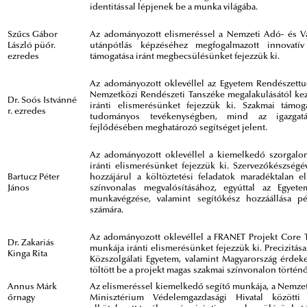
identitással lépjenek be a munka világába.
Szűcs Gábor
Az adományozott elismeréssel a Nemzeti Adó- és Vám
László püőr.
utánpótlás képzéséhez megfogalmazott innovatív
ezredes
támogatása iránt megbecsülésünket fejezzük ki.
Az adományozott oklevéllel az Egyetem Rendészettu
Nemzetközi Rendészeti Tanszéke megalakulásától k
Dr. Soós Istvánné
iránti elismerésünket fejezzük ki. Szakmai támog
r. ezredes
tudományos tevékenységben, mind az igazgatásr
fejlődésében meghatározó segítséget jelent.
Az adományozott oklevéllel a kiemelkedő szorgalom
iránti elismerésünket fejezzük ki. Szervezőkészségé
Bartucz Péter
hozzájárul a költöztetési feladatok maradéktalan e
János
színvonalas megvalósításához, egyúttal az Egyet
munkavégzése, valamint segítőkész hozzáállása p
számára.
Az adományozott oklevéllel a FRANET Projekt Core T
Dr. Zakariás
munkája iránti elismerésünket fejezzük ki. Precizitá
Kinga Rita
Közszolgálati Egyetem, valamint Magyarország érdeke
töltött be a projekt magas szakmai színvonalon történ
Annus Márk
Az elismeréssel kiemelkedő segítő munkája, a Nemzet
őrnagy
Minisztérium Védelemgazdasági Hivatal közötti