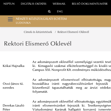
NEPTUN
DIGITÁLIS OKTATÁS
WEBMAIL
BELSŐ DOKUMENTUMTÁR
ENG
NEMZETI KÖZSZOLGÁLATI EGYETEM
LUDOVIKA
Címek és kitüntetések
Rektori Elismerő Oklevél
Rektori Elismerő Oklevél
Az adományozott oklevéllel személyügyi vezetői tevé
Kókai Hajnalka
ki. Kimagasló szakmai elkötelezettséggel és kiváló 
Campus XXI. Nonprofit Kft. eredményes működéséhez
Az adományozott elismeréssel elhivatottsága, ma
Ossó János tű.
hozzáállása iránti nagyrabecsülésünket fejezzük
ezredes
közvetlenül tapasztalhatták meg az árvízi védek
folyamatát.
Az adományozott oklevéllel elhivatottsága, együttm
Derekas László
iránti elismerésünket fejezzük ki. Tevékenységé
Péter
Víztudományi Karának hallgatói korszerű ismeretek