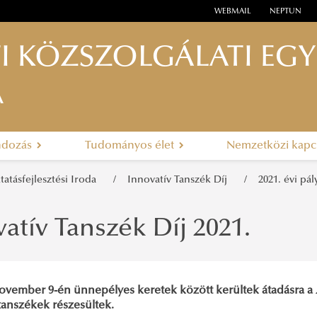
WEBMAIL
NEPTUN
I KÖZSZOLGÁLATI EG
A
ndozás
Tudományos élet
Nemzetközi kapc
atásfejlesztési Iroda
Innovatív Tanszék Díj
2021. évi pál
atív Tanszék Díj 2021.
november 9-én ünnepélyes keretek között kerültek átadásra a
tanszékek részesültek.