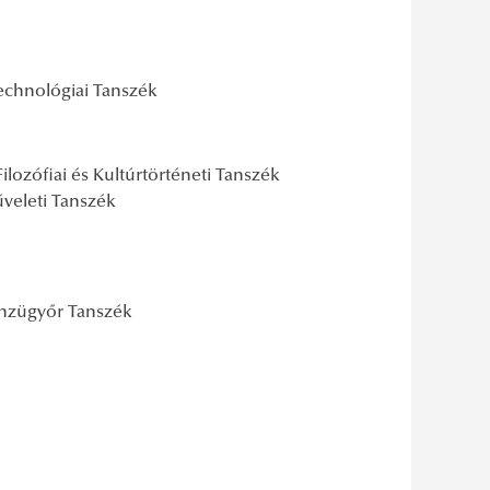
technológiai Tanszék
ozófiai és Kultúrtörténeti Tanszék
veleti Tanszék
énzügyőr Tanszék