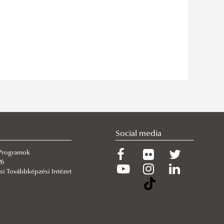
Social media
 Programok
26
si Továbbképzési Intézet