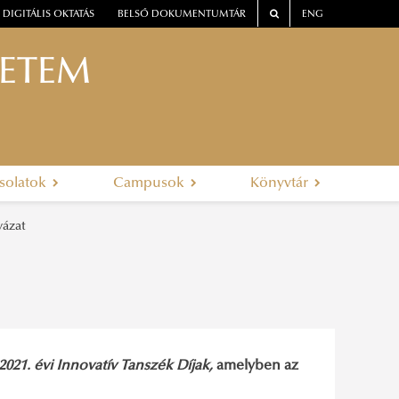
DIGITÁLIS OKTATÁS
BELSŐ DOKUMENTUMTÁR
ENG
YETEM
solatok
Campusok
Könyvtár
yázat
2021. évi Innovatív Tanszék Díjak,
amelyben az