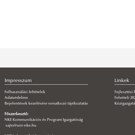
Impresszum
Linkek
Felhasználási feltételek
Fejlesztési
Adatvédelem
Felvételi 20
Bejelentések kezelésére vonatkozó tájékoztatás
Közigazgatá
Főszerkesztő:
NKE Kommunikációs és Program Igazgatóság
sajto@uni-nke.hu