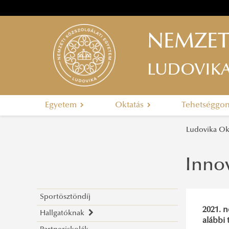
NEMZET
LUDOVIK
Egyetem
Oktatás
Tehetséggo
Ludovika Okt
Innov
Sportösztöndíj
2021. 
Hallgatóknak
alábbi 