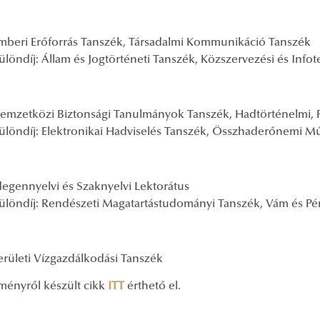
mberi Erőforrás Tanszék, Társadalmi Kommunikáció Tanszék
ülöndíj: Állam és Jogtörténeti Tanszék, Közszervezési és Info
emzetközi Biztonsági Tanulmányok Tanszék, Hadtörténelmi, Fil
ülöndíj: Elektronikai Hadviselés Tanszék, Összhaderőnemi Mű
degennyelvi és Szaknyelvi Lektorátus
ülöndíj: Rendészeti Magatartástudományi Tanszék, Vám és P
erületi Vízgazdálkodási Tanszék
ményről készült cikk
ITT
érthető el.