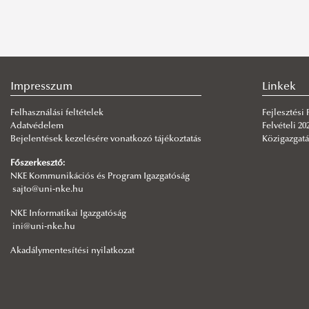
Impresszum
Linkek
Felhasználási feltételek
Fejlesztési
Adatvédelem
Felvételi 20
Bejelentések kezelésére vonatkozó tájékoztatás
Közigazgatá
Főszerkesztő:
NKE Kommunikációs és Program Igazgatóság
sajto@uni-nke.hu
NKE Informatikai Igazgatóság
ini@uni-nke.hu
Akadálymentesítési nyilatkozat