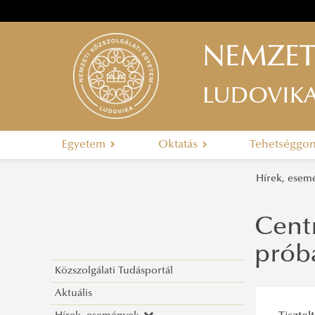
NEMZET
LUDOVIK
Egyetem
Oktatás
Tehetséggo
Hírek, ese
Cent
prób
Közszolgálati Tudásportál
Aktuális