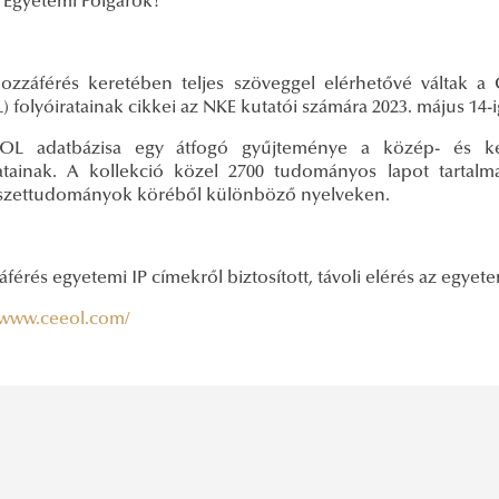
t Egyetemi Polgárok!
ozzáférés keretében teljes szöveggel elérhetővé váltak a
)
folyóiratainak cikkei az NKE kutatói számára 2023. május 14-i
OL adatbázisa egy átfogó gyűjteménye a közép- és kel
ratainak. A kollekció közel 2700 tudományos lapot tarta
szettudományok köréből különböző nyelveken.
férés egyetemi IP címekről biztosított, távoli elérés az egyet
//www.ceeol.com/