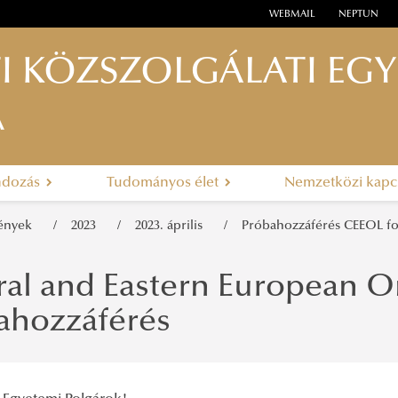
WEBMAIL
NEPTUN
I KÖZSZOLGÁLATI EG
A
ndozás
Tudományos élet
Nemzetközi kapc
mények
2023
2023. április
Próbahozzáférés CEEOL fo
ral and Eastern European O
ahozzáférés