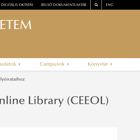
DIGITÁLIS OKTATÁS
BELSŐ DOKUMENTUMTÁR
ENG
YETEM
solatok
Campusok
Könyvtár
lyóirataihoz
nline Library (CEEOL)