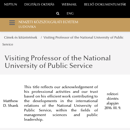
NEPTUN
DIGITÁLIS OKTATÁS
WEBMAIL
BELSŐ DOKUMENTUMTÁR
ENG
NEMZETI KÖZSZOLGÁLATI EGYETEM
LUDOVIKA
Címek és kitüntetések
Visiting Professor of the National University of Public
Service
Visiting Professor of the National
University of Public Service
This title reflects our acknowledgement of
his professional activities and our trust
rektori
based on his efficient work contributing to
döntés
Matthew
the developments in the international
alapján
D. Shank
relations of the National University of
2016. III. 9.
Public Service, within the fields of
management sciences and public
leadership.