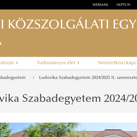
WEBMAIL
NEPTUN
I KÖZSZOLGÁLATI EG
A
ndozás
Tudományos élet
Nemzetközi kapc
zabadegyetem
Ludovika Szabadegyetem 2024/2025 II. szemeszt
vika Szabadegyetem 2024/20