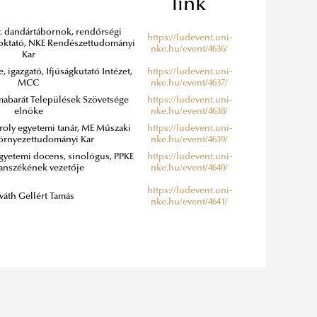
link
a r. dandártábornok, rendőrségi
https://ludevent.uni-
roktató, NKE Rendészettudományi
nke.hu/event/4636/
Kar
, igazgató, Ifjúságkutató Intézet,
https://ludevent.uni-
MCC
nke.hu/event/4637/
ímabarát Települések Szövetsége
https://ludevent.uni-
elnöke
nke.hu/event/4638/
ároly egyetemi tanár, ME Műszaki
https://ludevent.uni-
Környezettudományi Kar
nke.hu/event/4639/
egyetemi docens, sinológus, PPKE
https://ludevent.uni-
Tanszékének vezetője
nke.hu/event/4640/
https://ludevent.uni-
váth Gellért Tamás
nke.hu/event/4641/