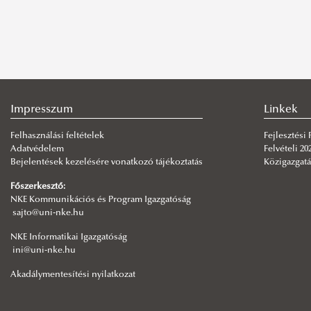
Impresszum
Linkek
Felhasználási feltételek
Fejlesztési
Adatvédelem
Felvételi 20
Bejelentések kezelésére vonatkozó tájékoztatás
Közigazgatá
Főszerkesztő:
NKE Kommunikációs és Program Igazgatóság
sajto@uni-nke.hu
NKE Informatikai Igazgatóság
ini@uni-nke.hu
Akadálymentesítési nyilatkozat