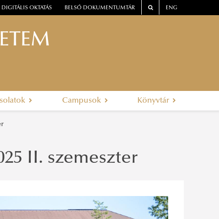
DIGITÁLIS OKTATÁS
BELSŐ DOKUMENTUMTÁR
ENG
YETEM
solatok
Campusok
Könyvtár
er
25 II. szemeszter