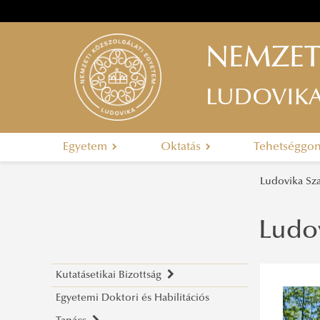
NEMZET
LUDOVIK
Egyetem
Oktatás
Tehetséggo
Ludovika S
Ludo
Kutatásetikai Bizottság
Egyetemi Doktori és Habilitációs
Bemutatkozás