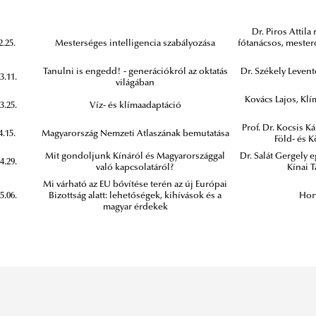
Dr. Piros Attil
2.25.
Mesterséges intelligencia szabályozása
főtanácsos, meste
Tanulni is engedd! - generációkról az oktatás
Dr. Székely Levente
3.11.
világában
Kovács Lajos, Kl
3.25.
Víz- és klímaadaptáció
Prof. Dr. Kocsis K
4.15.
Magyarország Nemzeti Atlaszának bemutatása
Föld- és 
Mit gondoljunk Kínáról és Magyarországgal
Dr. Salát Gergely 
4.29.
való kapcsolatáról?
Kínai 
Mi várható az EU bővítése terén az új Európai
5.06.
Bizottság alatt: lehetőségek, kihívások és a
Hor
magyar érdekek