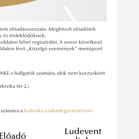
yetem előadássorozata. Meghívott előadóink
ak és érdeklődőknek.
ldalon lehet regisztrálni. A soron következő
bb oldalon lévő „Közelgő események” menüpont
NKE-s hallgatók számára, akik nem kurzusként
ovika tér 2.)
 számára a
ludovika-szabadegyetem@uni-
Ludevent
Előadó