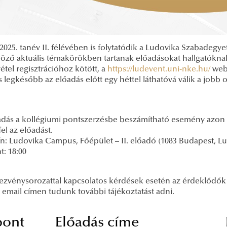
2025. tanév II. félévében is folytatódik a Ludovika Szabadeg
öző aktuális témakörökben tartanak előadásokat hallgatókn
étel regisztrációhoz kötött, a
https://ludevent.uni-nke.hu/
webo
s legkésőbb az előadás előtt egy héttel láthatóvá válik a jo
adás a kollégiumi pontszerzésbe beszámítható esemény azon 
fel az előadást.
n: Ludovika Campus, Főépület – II. előadó (1083 Budapest, Lud
: 18:00
ezvénysorozattal kapcsolatos kérdések esetén az érdeklődők
email címen tudunk további tájékoztatást adni.
pont
Előadás címe