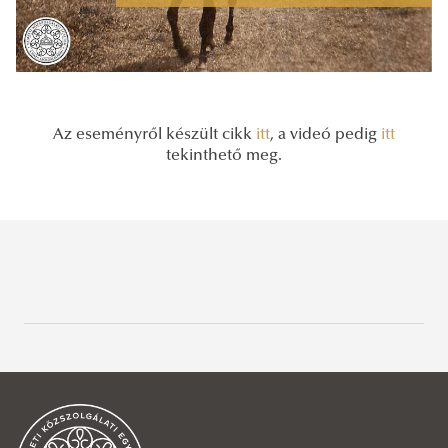
Az eseményről készült cikk
itt
, a videó pedig
itt
tekinthető meg.
Közszolgálati Tudásportál
Aktuális
Hírek, események
2026