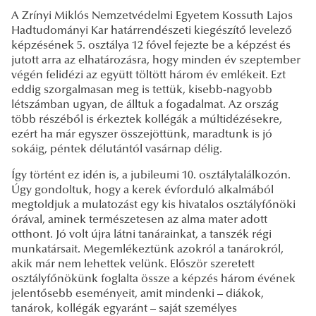
A Zrínyi Miklós Nemzetvédelmi Egyetem Kossuth Lajos
Hadtudományi Kar határrendészeti kiegészítő levelező
képzésének 5. osztálya 12 fővel fejezte be a képzést és
jutott arra az elhatározásra, hogy minden év szeptember
végén felidézi az együtt töltött három év emlékeit. Ezt
eddig szorgalmasan meg is tettük, kisebb-nagyobb
létszámban ugyan, de álltuk a fogadalmat. Az ország
több részéből is érkeztek kollégák a múltidézésekre,
ezért ha már egyszer összejöttünk, maradtunk is jó
sokáig, péntek délutántól vasárnap délig.
Így történt ez idén is, a jubileumi 10. osztálytalálkozón.
Úgy gondoltuk, hogy a kerek évforduló alkalmából
megtoldjuk a mulatozást egy kis hivatalos osztályfőnöki
órával, aminek természetesen az alma mater adott
otthont. Jó volt újra látni tanárainkat, a tanszék régi
munkatársait. Megemlékeztünk azokról a tanárokról,
akik már nem lehettek velünk. Először szeretett
osztályfőnökünk foglalta össze a képzés három évének
jelentősebb eseményeit, amit mindenki – diákok,
tanárok, kollégák egyaránt – saját személyes