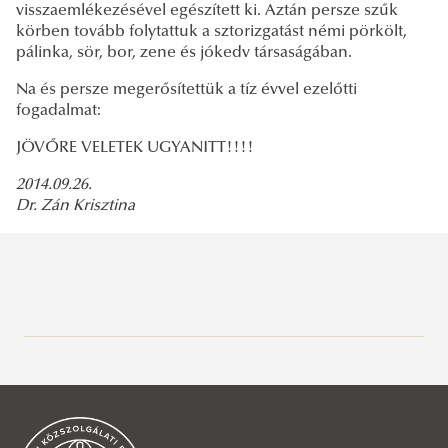
visszaemlékezésével egészített ki. Aztán persze szűk
körben tovább folytattuk a sztorizgatást némi pörkölt,
pálinka, sör, bor, zene és jókedv társaságában.
Na és persze megerősítettük a tíz évvel ezelőtti
fogadalmat:
JÖVŐRE VELETEK UGYANITT!!!!
2014.09.26.
Dr. Zán Krisztina
Sportösztöndíj
Hallgatóknak
Partneriskolák
Tanulmányi információk