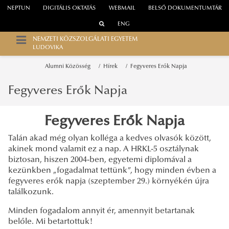
NEPTUN
DIGITÁLIS OKTATÁS
WEBMAIL
BELSŐ DOKUMENTUMTÁR
ENG
NEMZETI KÖZSZOLGÁLATI EGYETEM
LUDOVIKA
Alumni Közösség
Hírek
Fegyveres Erők Napja
Fegyveres Erők Napja
Fegyveres Erők Napja
Talán akad még olyan kolléga a kedves olvasók között,
akinek mond valamit ez a nap. A HRKL-5 osztálynak
biztosan, hiszen 2004-ben, egyetemi diplomával a
kezünkben „fogadalmat tettünk”, hogy minden évben a
fegyveres erők napja (szeptember 29.) környékén újra
találkozunk.
Minden fogadalom annyit ér, amennyit betartanak
belőle. Mi betartottuk!