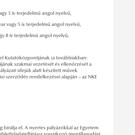
 3 ív terjedelmű angol nyelvű,
vagy 5 ív terjedelmű angol nyelvű,
8 ív terjedelmű angol nyelvű,
ef Kutatóközpontjának (a továbbiakban:
nak szakmai vezetését és ellenőrzését a
lyázati idejük alatt készített művek
ási szerződés rendelkezései alapján – az NKE
g bírálja el. A nyertes pályázókkal az Egyetem
öbbletfeladatellátásra vonatkozó megállapodást