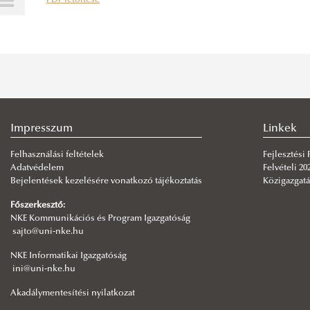
PDF letöltése
Impresszum
Linkek
Felhasználási feltételek
Fejlesztési
Adatvédelem
Felvételi 20
Bejelentések kezelésére vonatkozó tájékoztatás
Közigazgatá
Főszerkesztő:
NKE Kommunikációs és Program Igazgatóság
sajto@uni-nke.hu
NKE Informatikai Igazgatóság
ini@uni-nke.hu
Akadálymentesítési nyilatkozat