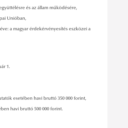
 együttélésre és az állam működésére,
ópai Unióban,
 éve: a magyar érdekérvényesítés eszközei a
ár 1.
utatók esetében havi bruttó 350 000 forint,
ében havi bruttó 500 000 forint.