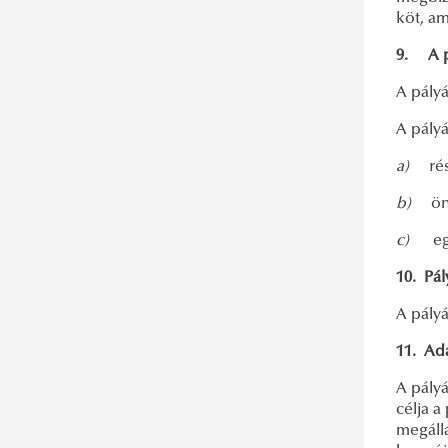
köt, a
9.
A 
A pály
A pály
a)
ré
b)
ön
c)
eg
10.
Pál
A pályá
11.
Ada
A pályá
célja a
megálla