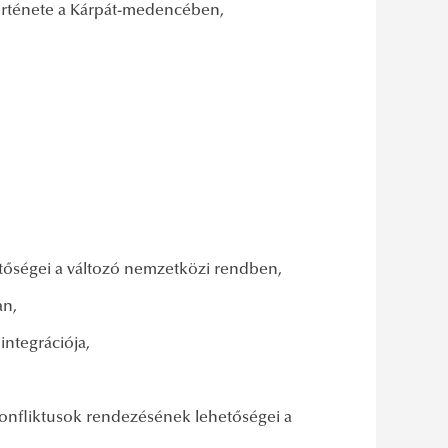
 története a Kárpát-medencében,
etőségei a változó nemzetközi rendben,
an,
integrációja,
konfliktusok rendezésének lehetőségei a