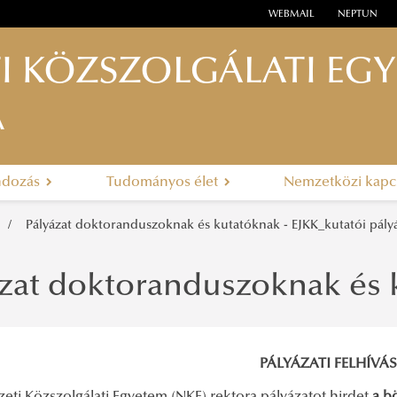
WEBMAIL
NEPTUN
I KÖZSZOLGÁLATI EG
A
ndozás
Tudományos élet
Nemzetközi kapc
Pályázat doktoranduszoknak és kutatóknak - EJKK_kutatói pályáz
ázat doktoranduszoknak és 
PÁLYÁZATI FELHÍVÁS