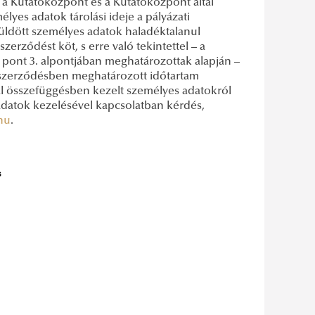
a Kutatóközpont és a Kutatóközpont által
mélyes adatok tárolási ideje a pályázati
üldött személyes adatok haladéktalanul
erződést köt, s erre való tekintettel – a
A. pont 3. alpontjában meghatározottak alapján –
a szerződésben meghatározott időtartam
ttal összefüggésben kezelt személyes adatokról
adatok kezelésével kapcsolatban kérdés,
hu
.
s