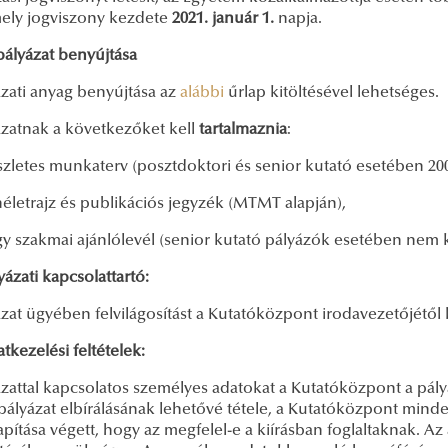
mely jogviszony kezdete
2021. január 1.
napja.
pályázat benyújtása
ázati anyag benyújtása az
alábbi
űrlap kitöltésével lehetséges.
ázatnak a következőket kell
tartalmaznia
:
szletes munkaterv (posztdoktori és senior kutató esetében 20
életrajz és publikációs jegyzék (MTMT alapján),
y szakmai ajánlólevél (senior kutató pályázók esetében nem k
yázati kapcsolattartó:
zat ügyében felvilágosítást a Kutatóközpont irodavezetőjétől
tkezelési feltételek:
zattal kapcsolatos személyes adatokat a Kutatóközpont a pály
 pályázat elbírálásának lehetővé tétele, a Kutatóközpont min
pítása végett, hogy az megfelel-e a kiírásban foglaltaknak. Az 