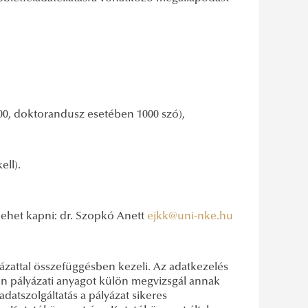
00, doktorandusz esetében 1000 szó),
ell).
 lehet kapni: dr. Szopkó Anett
ejkk@uni-nke.hu
ázattal összefüggésben kezeli. Az adatkezelés
den pályázati anyagot külön megvizsgál annak
adatszolgáltatás a pályázat sikeres