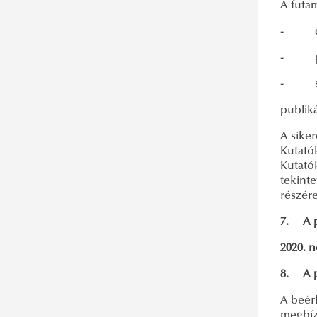
Aranyérme
A futa
Az Egyetemért Emlékérem
- dokt
Rektori Kitüntető Oklevél
- posz
Rektori Kitüntető Oklevél fokozattal
- seni
Rektori Dicséret
publiká
Rektori Elismerő Oklevél
A sike
Rektori Elismerő Oklevél Sport
Kutató
fokozat
Kutatók
tekinte
Piller György-sportdíj
részér
Móricz Sándor Egyetemi Szolgálatért
7.
A 
Díj
2020. 
A Campus Működtetéséért Díj
8.
A 
A beérk
megbízá