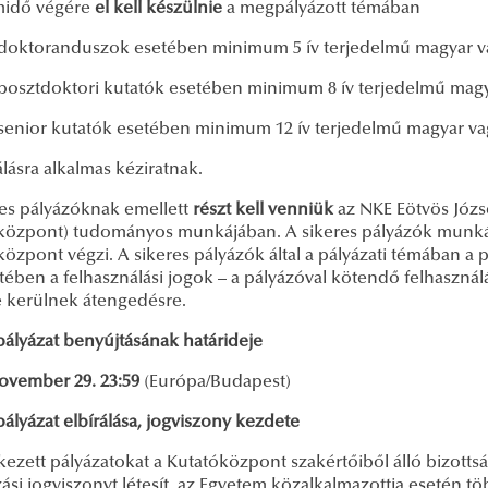
midő végére
el kell készülnie
a megpályázott témában
oranduszok esetében minimum 5 ív terjedelmű magyar vagy
tdoktori kutatók esetében minimum 8 ív terjedelmű magyar 
or kutatók esetében minimum 12 ív terjedelmű magyar vagy 
lásra alkalmas kéziratnak.
res pályázóknak emellett
részt kell venniük
az NKE Eötvös Józs
központ) tudományos munkájában. A sikeres pályázók munkájá
özpont végzi. A sikeres pályázók által a pályázati témában a pá
tében a felhasználási jogok – a pályázóval kötendő felhasznál
e kerülnek átengedésre.
pályázat benyújtásának határideje
november 29.
23:59
(Európa/Budapest)
pályázat elbírálása, jogviszony kezdete
ezett pályázatokat a Kutatóközpont szakértőiből álló bizottsá
si jogviszonyt létesít, az Egyetem közalkalmazottja esetén t