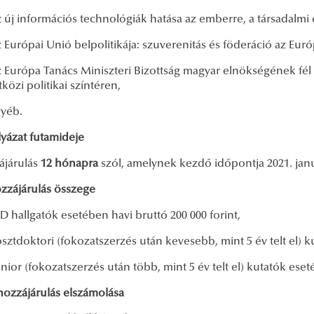
 új információs technológiák hatása az emberre, a társadalmi
 Európai Unió belpolitikája: szuverenitás és föderáció az Eur
 Európa Tanács Miniszteri Bizottság magyar elnökségének fél
özi politikai színtéren,
yéb.
lyázat futamideje
ájárulás
12 hónapra
szól, amelynek kezdő időpontja 2021. janu
zzájárulás összege
D hallgatók esetében havi bruttó 200 000 forint,
sztdoktori (fokozatszerzés után kevesebb, mint 5 év telt el) k
nior (fokozatszerzés után több, mint 5 év telt el) kutatók eset
hozzájárulás elszámolása