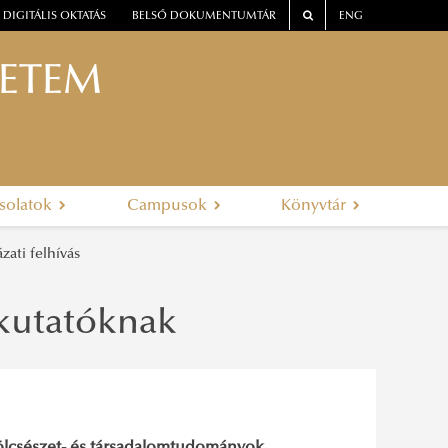
DIGITÁLIS OKTATÁS
BELSŐ DOKUMENTUMTÁR
ENG
YETEM
solatok
Campusok
Könyvtár
ati felhívás
kutatóknak