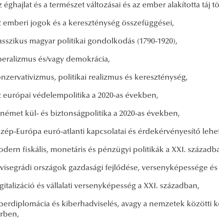
 éghajlat és a természet változásai és az ember alakította táj
 emberi jogok és a kereszténység összefüggései,
asszikus magyar politikai gondolkodás (1790-1920),
beralizmus és/vagy demokrácia,
nzervativizmus, politikai realizmus és kereszténység,
 európai védelempolitika a 2020-as években,
német kül- és biztonságpolitika a 2020-as években,
zép-Európa euró-atlanti kapcsolatai és érdekérvényesítő leh
dern fiskális, monetáris és pénzügyi politikák a XXI. századb
visegrádi országok gazdasági fejlődése, versenyképessége és 
gitalizáció és vállalati versenyképesség a XXI. században,
berdiplomácia és kiberhadviselés, avagy a nemzetek közötti 
érben,