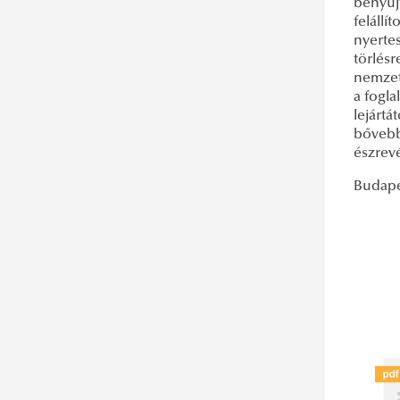
benyúj
felállí
nyerte
törlésr
nemzeti
a fogl
lejártá
bővebb
észrev
Budape