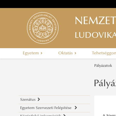
NEMZET
LUDOVIK
Egyetem
Oktatás
Tehetséggo
Pályázatok
Pály
Szenátus
Egyetem Szervezeti Felépítése
A szenátus tagjai