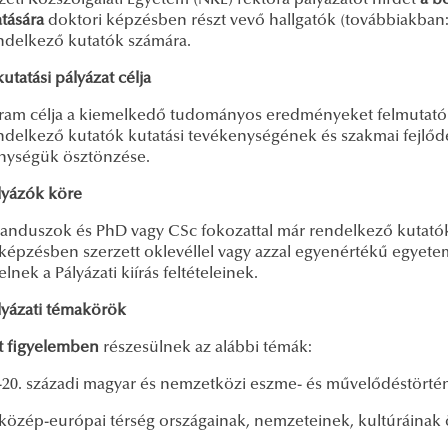
eti Közszolgálati Egyetem (NKE) rektora pályázatot hirdet
a b
tására
doktori képzésben részt vevő hallgatók (továbbiakban
ndelkező kutatók számára.
kutatási pályázat célja
ram célja a kiemelkedő tudományos eredményeket felmutató
ndelkező kutatók kutatási tevékenységének és szakmai fejlő
nységük ösztönzése.
lyázók köre
anduszok és PhD vagy CSc fokozattal már rendelkező kutatók
képzésben szerzett oklevéllel vagy azzal egyenértékű egyete
lnek a Pályázati kiírás feltételeinek.
lyázati témakörök
t figyelemben
részesülnek az alábbi témák:
-20. századi magyar és nemzetközi eszme- és művelődéstörtén
közép-európai térség országainak, nemzeteinek, kultúráinak 