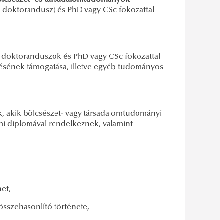
ölcsészet- és
társadalomtudományok
: doktorandusz) és PhD vagy CSc fokozattal
 doktoranduszok és PhD vagy CSc fokozattal
désének támogatása, illetve egyéb tudományos
, akik bölcsészet- vagy társadalomtudományi
mi diplomával rendelkeznek, valamint
et,
összehasonlító története,