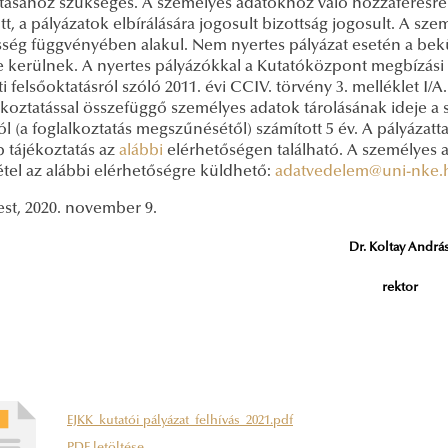
tásához szükséges. A személyes adatokhoz való hozzáférésre 
tott, a pályázatok elbírálására jogosult bizottság jogosult. A sze
sség függvényében alakul. Nem nyertes pályázat esetén a bek
e kerülnek. A nyertes pályázókkal a Kutatóközpont megbízási sz
 felsőoktatásról szóló 2011. évi CCIV. törvény 3. melléklet I/
alkoztatással összefüggő személyes adatok tárolásának ideje 
tól (a foglalkoztatás megszűnésétől) számított 5 év. A pályáza
 tájékoztatás az
alábbi
elérhetőségen található. A személyes 
étel az alábbi elérhetőségre küldhető:
adatvedelem@uni-nke.
st, 2020. november 9.
Dr. Koltay Andrá
rektor
EJKK_kutatói pályázat_felhívás_2021.pdf